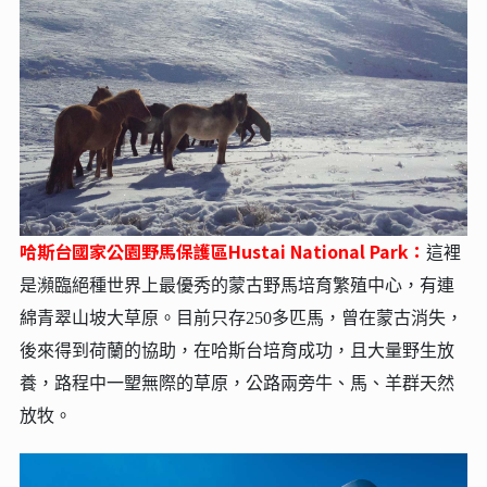
哈斯台國家公園野馬保護區Hustai National Park：
這裡
是瀕臨絕種世界上最優秀的蒙古野馬培育繁殖中心，有連
綿青翠山坡大草原。目前只存250多匹馬，曾在蒙古消失，
後來得到荷蘭的協助，在哈斯台培育成功，且大量野生放
養，路程中一朢無際的草原，公路兩旁牛、馬、羊群天然
放牧。