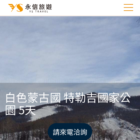
白色蒙古國 特勒吉國家公
園 5天
請來電洽詢