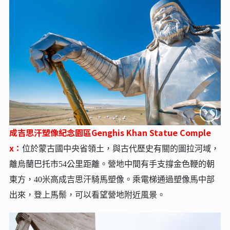
成吉思汗塑像紀念園區Genghis Khan Statue Comple
x：
位於蒙古國中央省領土，與古代歷史有關的圖拉河域，
離烏蘭巴托市54公里距離。營地中間有手支撐金色鞭的朝
東方，40米高成吉思汗騎馬塑像。乘電梯通過塑像馬中部
出來，登上馬鬃，可以看望營地附近風景。