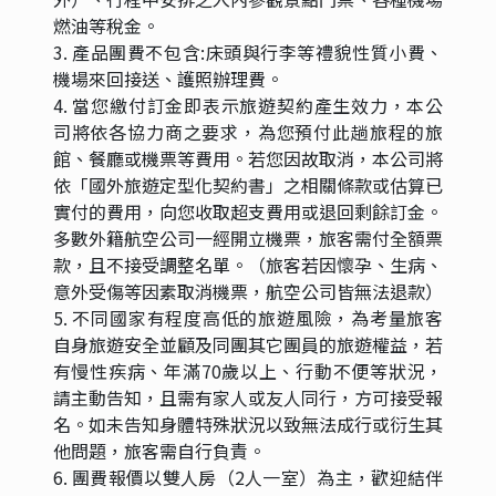
燃油等稅金。
3. 產品團費不包含:床頭與行李等禮貌性質小費、
機場來回接送、護照辦理費。
4. 當您繳付訂金即表示旅遊契約產生效力，本公
司將依各協力商之要求，為您預付此趟旅程的旅
館、餐廳或機票等費用。若您因故取消，本公司將
依「國外旅遊定型化契約書」之相關條款或估算已
實付的費用，向您收取超支費用或退回剩餘訂金。
多數外籍航空公司一經開立機票，旅客需付全額票
款，且不接受調整名單。（旅客若因懷孕、生病、
意外受傷等因素取消機票，航空公司皆無法退款）
5. 不同國家有程度高低的旅遊風險，為考量旅客
自身旅遊安全並顧及同團其它團員的旅遊權益，若
有慢性疾病、年滿70歲以上、行動不便等狀況，
請主動告知，且需有家人或友人同行，方可接受報
名。如未告知身體特殊狀況以致無法成行或衍生其
他問題，旅客需自行負責。
6. 團費報價以雙人房（2人一室）為主，歡迎結伴