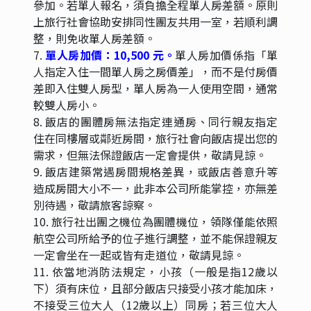
參加。若單人報名，須負擔全程單人房差額。原則
上
旅行社
會協助安排同性團友共用一室，若順利調
整，則免收單人房差額。
7.
單人房加價：10,500 元。
單人房加價係指「單
人指定入住一間單人房之房價差」，而不是付房價
差即入住雙人房型，單人房為一人使用空間，通常
較雙人房小。
8. 飯店的團體房無法指定連通房、同行親友指定
住在同樓層或鄰近房間，
旅行社
會向飯店提出您的
需求，但無法保證飯店一定會提供，敬請見諒。
9. 飯店建築常遇房間規格差異，或飯店善意升等
造成房間大小不一，此非本公司所能掌控，亦無差
別待遇，敬請旅客諒察。
10. 旅行社出團之機位為團體機位，領隊僅能依照
航空公司所給予的位子進行調整，並不能保證親友
一定會坐在一起或皆有走道位，敬請見諒。
11. 依當地消防法規定，小孩（一般是指12歲以
下）須有床位，且部分飯店只接受小孩才能加床，
不接受三位大人（12歲以上）同房；若三位大人