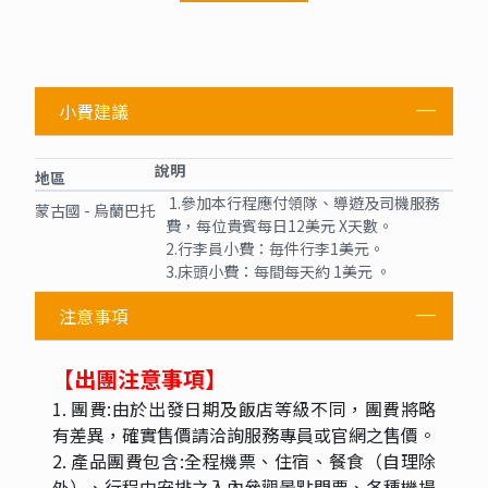
小費建議
說明
地區
1.參加本行程應付領隊、導遊及司機服務
蒙古國 - 烏蘭巴托
費，每位貴賓每日12美元 X天數。
2.行李員小費：毎件行李1美元。
3.床頭小費：每間每天約 1美元 。
注意事項
【出團注意事項】
1. 團費:由於出發日期及飯店等級不同，團費將略
有差異，確實售價請洽詢服務專員或官網之售價。
2. 產品團費包含:全程機票、住宿、餐食（自理除
外）、行程中安排之入內參觀景點門票、各種機場