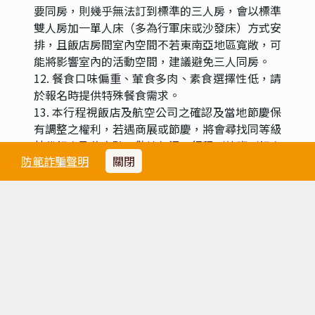
要同房，則幾乎無法訂到標準的三人房，會以標準
雙人房加一單人床（多為行軍床或沙發床）方式安
排，且飯店房間室內空間不若東南亞地區寬敞，可
能將影響室內的活動空間，建議避免三人同房。
12. 餐食口味偏重、葷食多肉、素食選擇性低，請
於報名時提供特殊餐食需求。
13. 本行程視飯店及航空公司之確認及當地節慶保
有調整之權利，若遇商展或節慶，將會尋找同等級
替代飯店及住宿點，敬請包涵，行程／航班／飯店
防範詐騙聲明
關閉
／餐食以「行前說明會」書冊所列資料為準。
14. 最低組團人數：16（含）人。如低於15（含）
人
，
價錢另議
。
15. 本公司將派持有合格領隊執照之領隊全程隨團
服務。
天氣
請點選
天氣參考網址