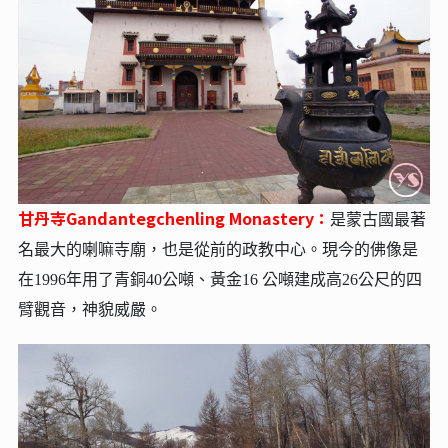
甘丹寺Gandantegchenling Monastery：
是蒙古國最著
名最大的喇嘛寺廟，也是從前的政教中心。現今的佛像是
在1996年用了青銅40公噸、黃金16 公噸建成高26公尺的四
臂觀音，神貌威嚴。