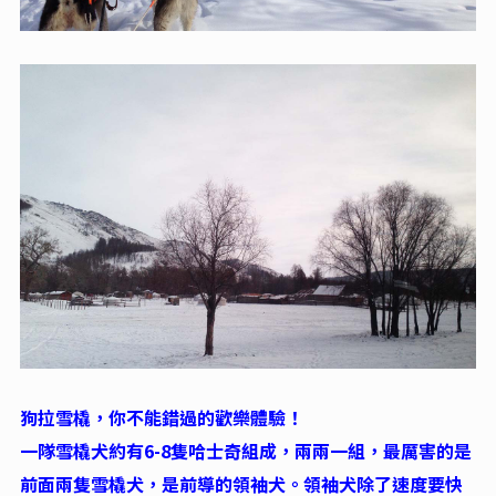
狗拉雪橇，你不能錯過的歡樂體驗！
一隊雪橇犬約有6-8隻哈士奇組成，兩兩一組，最厲害的是
前面兩隻雪橇犬，是前導的領袖犬。領袖犬除了速度要快