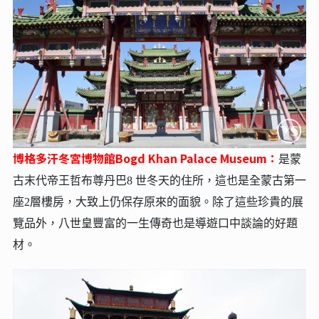
博格多汗冬宮博物館Bogd Khan Palace Museum：
是蒙
古末代帝王哲布尊丹巴8 世冬天的住所，這也是全蒙古第一
座2層樓房，大致上仍保存原來的面貌。除了這些珍貴的展
覽品外，八世皇豐富的一生傳奇也是導遊口中談論的好題
材。