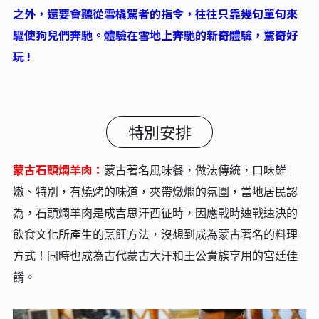
之外，還要會聽從雪橇駕者的指令，往往只靠幾句單句來
驅使狗兒們奔馳。體驗在雪地上奔馳的新奇體驗，驚奇好
玩 !
特別安排
蒙古石頭燜羊肉：
蒙古著名風味餐，做法傳統，口味鮮
嫩、特別，有燒烤的味道，夾帶燉燜的氛圍，當地居民認
為，石頭燜羊肉是成吉思汗西征時，因應戰時速戰速決的
飲食文化所產生的烹飪方法，沒想到成為蒙古著名的料理
方式！同時也成為古代蒙古大汗和王公貴族享用的宮廷佳
餚。