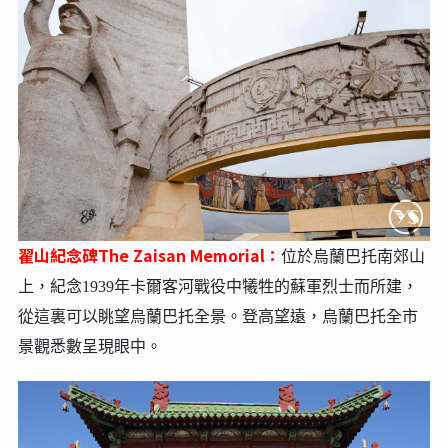
翟山紀念碑The Zaisan Memorial：
位於烏蘭巴托南郊山
上，紀念1939年卡爾客河戰役中犧牲的蘇軍烈士而所建，
從這裏可以眺望烏蘭巴托全景。登高望遠，烏蘭巴托全市
景觀悉數呈現眼中。