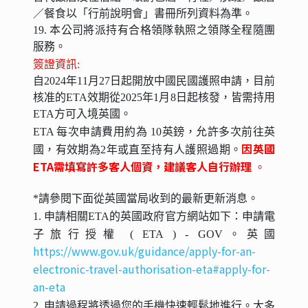
／餐食以「行前說明會」書冊所列資料為準。
19. 本公司將派持有合格領隊執照之領隊全程隨團
服務。
簽證資訊:
自2024年11月27日起開放中國民國護照申請，目前
核准的ETA效期從2025年1月8日起核發，
皆需持用
ETA方可入境英國
。
ETA 每次申請費用約為 10英鎊，允許多次前往英
因英國
國，有效期為2年或直至持有人護照過期。
ETA
需填寫許多客人個資，建議客人自行辦理
。
*請參閱下面從英國當局收到的最新更新消息。
1. 申請相關ETA的英國政府官方網站如下：申請電
子旅行授權 ( ETA ) - GOV。英國
https://www.gov.uk/guidance/apply-for-an-
electronic-travel-authorisation-eta#apply-for-
an-eta
2. 申請過程將透過您的手機快速輕鬆地進行。大多