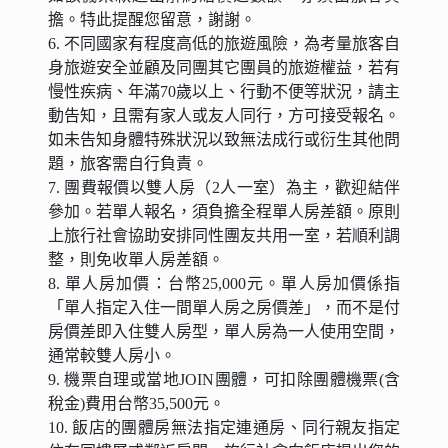
擔。特此提醒您留意，謝謝。
6. 不同國家有程度高低的旅遊風險，為考量旅客自
身旅遊安全並顧及同團其它團員的旅遊權益，若有
慢性疾病、年滿70歲以上、行動不便等狀況，請主
動告知，且需有家人或友人同行，方可接受報名。
如未告知身體特殊狀況以致無法成行或衍生其他問
題，旅客需自行負責。
7. 團費報價以雙人房（2人一室）為主，歡迎結伴
參加。若單人報名，須負擔全程單人房差額。原則
上旅行社會協助安排同性團友共用一室，若順利調
整，則免收單人房差額。
8. 單人房加價：台幣25,000元。單人房加價係指
「單人指定入住一間單人房之房價差」，而不是付
房價差即入住雙人房型，單人房為一人使用空間，
通常較雙人房小。
9. 機票自理或當地JOIN團體，可扣除團體機票(含
稅金)費用台幣35,500元。
10. 飯店的團體房無法指定連通房、同行親友指定