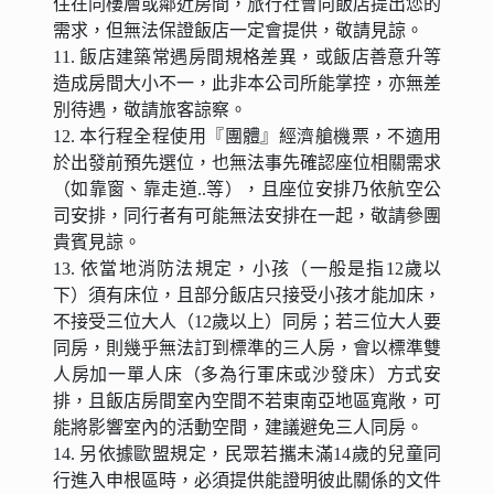
住在同樓層或鄰近房間，旅行社會向飯店提出您的
需求，但無法保證飯店一定會提供，敬請見諒。
11. 飯店建築常遇房間規格差異，或飯店善意升等
造成房間大小不一，此非本公司所能掌控，亦無差
別待遇，敬請旅客諒察。
12. 本行程全程使用『團體』經濟艙機票，不適用
於出發前預先選位，也無法事先確認座位相關需求
（如靠窗、靠走道..等），且座位安排乃依航空公
司安排，同行者有可能無法安排在一起，敬請參團
貴賓見諒。
13. 依當地消防法規定，小孩（一般是指12歲以
下）須有床位，且部分飯店只接受小孩才能加床，
不接受三位大人（12歲以上）同房；若三位大人要
同房，則幾乎無法訂到標準的三人房，會以標準雙
人房加一單人床（多為行軍床或沙發床）方式安
排，且飯店房間室內空間不若東南亞地區寬敞，可
能將影響室內的活動空間，建議避免三人同房。
14. 另依據歐盟規定，民眾若攜未滿14歲的兒童同
行進入申根區時，必須提供能證明彼此關係的文件