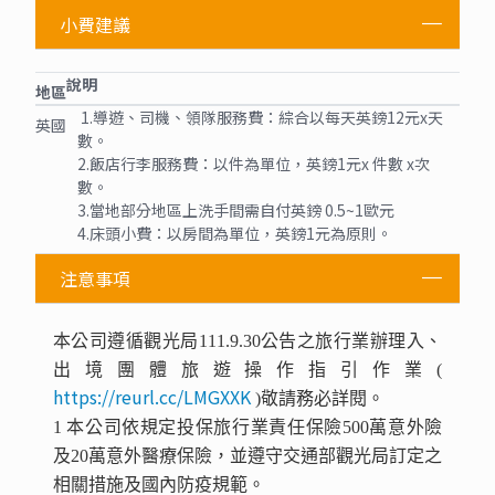
小費建議
說明
地區
1.導遊、司機、領隊服務費：綜合以每天英鎊12元x天
英國
數。
2.飯店行李服務費：以件為單位，英鎊1元x 件數 x次
數。
3.當地部分地區上洗手間需自付英鎊 0.5~1歐元
4.床頭小費：以房間為單位，英鎊1元為原則。
注意事項
本公司遵循觀光局111.9.30公告之旅行業辦理入、
出境團體旅遊操作指引作業(
https://reurl.cc/LMGXXK
)敬請務必詳閱。
1 本公司依規定投保旅行業責任保險500萬意外險
及20萬意外醫療保險，並遵守交通部觀光局訂定之
相關措施及國內防疫規範。