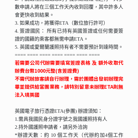
數申請人將在三個工作天內收到回覆，其中許多人
會更快收到結果。
3. 如果成功，將獲得ETA（數位旅行許可）
4. 簽證國民： 所有已持有英國簽證或任何需要簽
證的國籍的乘客都無需申請ETA。
5. 英國或愛爾蘭護照持有者不需要預計到達時間。
==== ==== ==== ==== ==== ==== ====
若需要公司代辦需要填寫簽證表格
及
額外收取代
辦費台幣1000
元整(
含簽證費)
不需代辦旅客請自行辦理，需於團體出發前辦理完
畢並提供給當團業務
，請特別留意未辦理ETA則
無
法入境英國
英國電子旅行憑證ETA(參團) 辦證須知：
1.需具我國民身分證字號之我國護照持有人
2.持外國護照申請者，請另外洽詢
*辦證天數：約 10 個工作天（代辦約加4個工作