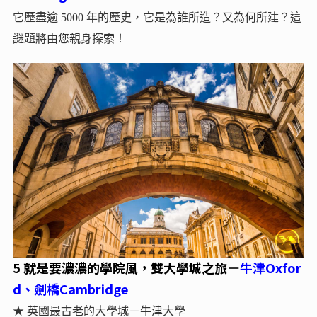
它歷盡逾 5000 年的歷史，它是為誰所造？又為何所建？這
謎題將由您親身探索！
5 就是要濃濃的學院風，雙大學城之旅
牛津Oxfor
－
d、劍橋Cambridge
★ 英國最古老的大學城－牛津大學