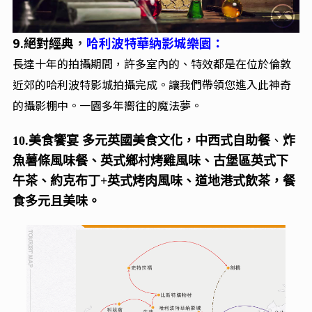
9.
絕對經典
，
哈利波特華納影城樂園：
長達十年的拍攝期間，許多室內的、特效都是在位於倫敦
近郊的哈利波特影城拍攝完成。讓我們帶領您進入此神奇
的攝影棚中。一園多年嚮往的魔法夢。
10.
美食饗宴 多元英國美食文化，中西式自助餐
、
炸
魚薯條風味餐、英式鄉村烤雞風味
、古堡區英式下
午茶
、
約克布丁+英式烤肉風味
、道地港式飲茶，餐
食多元且美味。