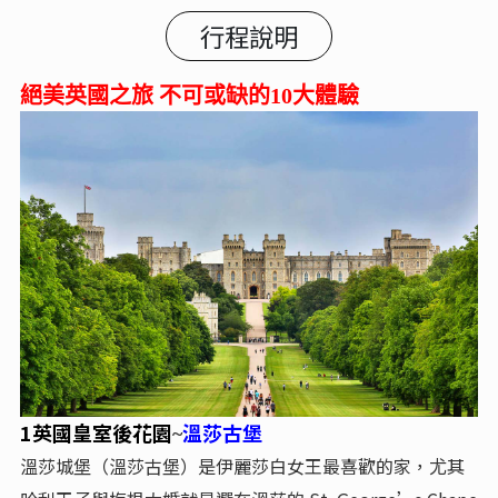
行程說明
絕美英國之旅 不可或缺的10大體驗
1英國皇室後花園
溫莎古堡
~
溫莎城堡（溫莎古堡）是伊麗莎白女王最喜歡的家，尤其