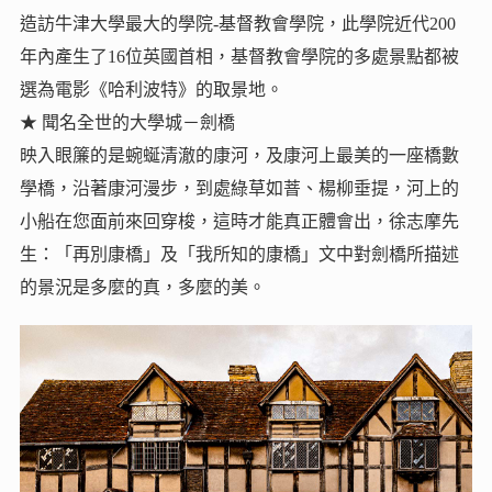
造訪牛津大學最大的學院-基督教會學院，此學院近代200
年內產生了16位英國首相，基督教會學院的多處景點都被
選為電影《哈利波特》的取景地。
★ 聞名全世的大學城－劍橋
映入眼簾的是蜿蜒清澈的康河，及康河上最美的一座橋數
學橋，沿著康河漫步，到處綠草如萻、楊柳垂提，河上的
小船在您面前來回穿梭，這時才能真正體會出，徐志摩先
生：「再別康橋」及「我所知的康橋」文中對劍橋所描述
的景況是多麼的真，多麼的美。