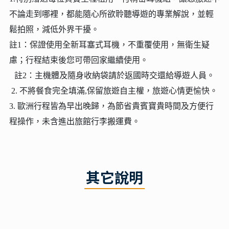
不論走到哪裡，都能隨心所欲聆聽導遊的專業解說，並輕
鬆拍照，減低外界干擾。
註1：保證使用全新耳塞式耳機，不重覆使用，無衛生疑
慮；行程結束後您可帶回家繼續使用。
註2：主機體及隨身收納袋請於返國時交還給導遊人員。
2. 不將餐食完全填滿,保留旅遊自主權，旅遊心情更愉快。
3. 歐洲行程皆為早出晚歸，為節省貴賓寶貴時間及方便行
程操作，未含進出旅館行李搬運費。
其它說明