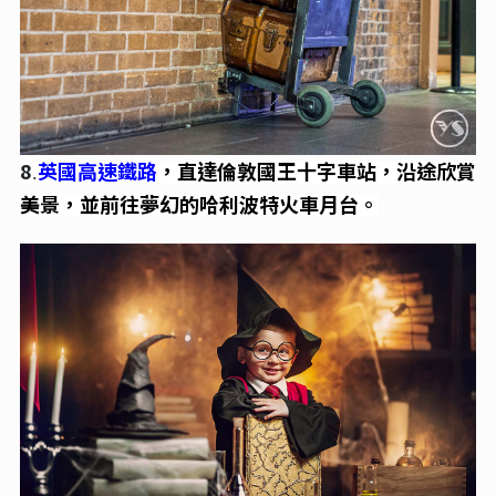
8
英國高速鐵路
，直達倫敦國王十字車站，沿途欣賞
.
美景，並前往夢幻的哈利波特火車月台。