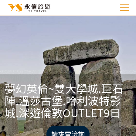
夢幻英倫~雙大學城.巨石
陣.溫莎古堡.哈利波特影
城.深遊倫敦OUTLET9日
請來電洽詢