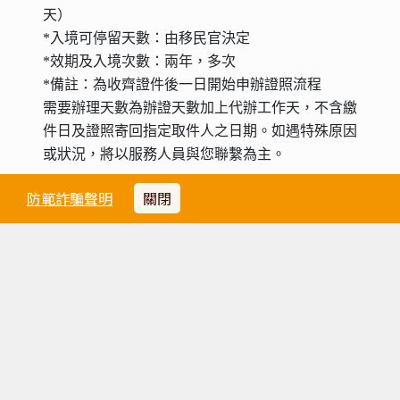
天）
*入境可停留天數：由移民官決定
*效期及入境次數：兩年，多次
*備註：為收齊證件後一日開始申辦證照流程
需要辦理天數為辦證天數加上代辦工作天，不含繳
件日及證照寄回指定取件人之日期
。
如遇特殊原因
或狀況，將以服務人員與您聯繫為主
。
防範詐騙聲明
關閉
天氣
請點選
天氣參考網址
旅行業責任保險說明
隱私權政策
社群總覽