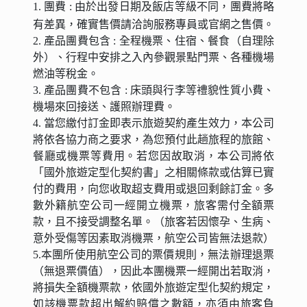
1. 團費 : 由於出發日期及飯店等級不同，團費將略
有差異，確實售價請洽詢服務專員或官網之售價。
2. 產品團費包含 : 全程機票、住宿、餐食（自理除
外）、行程中安排之入內參觀景點門票、各種機場
燃油等稅金。
3. 產品團費不包含 : 床頭與行李等禮貌性質小費、
機場來回接送、護照辦理費。
4. 當您繳付訂金即表示旅遊契約產生效力，本公司
將依各協力商之要求，為您預付此趟旅程的旅館、
餐廳或機票等費用。若您因故取消，本公司將依
「國外旅遊定型化契約書」之相關條款或估算已實
付的費用，向您收取超支費用或退回剩餘訂金。多
數外籍航空公司一經開立機票，旅客需付全額票
款，且不接受調整名單。（旅客若因懷孕、生病、
意外受傷等因素取消機票，航空公司皆無法退款）
5.本團所使用航空公司的票價規則，無法辦理退票
（無退票價值），因此本團機票一經開出若取消，
將損失全額機票款，依國外旅遊定型化契約規定，
如該機票款超出解約賠償之數額，亦須由旅客負