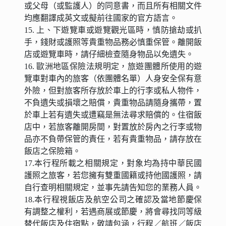
或父母（或監護人）的同意書，而且所有相關文件
均應翻譯成英文或擬前往國家的官方語言。
15. 上、下遊覽車或遊覽觀光區時，慎防搶劫或扒
手，錢財或護照等貴重物品務必慎重保管。離開飯
店或遊覽車時，請仔細檢查隨身物品以免遺失。
16. 歐洲地區保險法規明定，旅遊團體所使用的遊
覽車對車內的旅客（依團體名單）人身安全保有意
外險，但對旅客所存放於車上的行李或私人物件，
不負遺失或損壞之賠償，貴重物品請隨身攜帶，置
於車上若有遺失或遭竊是無法尋求賠償的。住宿飯
店中，若旅客離開房間，對置放於房內之行李或物
品亦不負帶保管的責任，若有貴重物品，請存放在
飯店之保險箱。
17.本行程所載之相關規定，對象均為持中華民國
護照之旅客，若您擁有雙重國籍或持他國護照，請
自行查明相關規定，並事先請告知您的業務人員。
18.本行程視飯店及航空公司之確認及當地節慶保
有調整之權利，若遇商展或節慶，將會尋找同等級
替代飯店及住宿點，敬請包涵，行程／航班／飯店