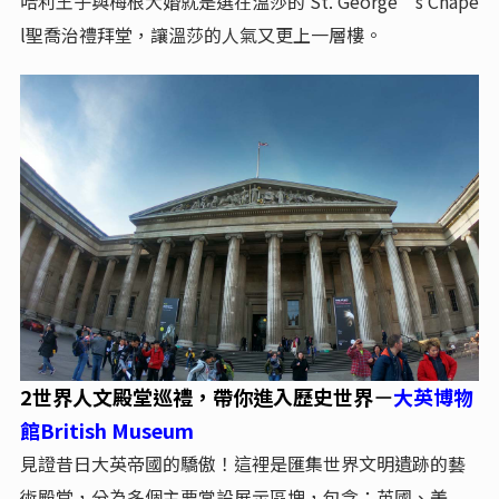
哈利王子與梅根大婚就是選在溫莎的 St. George’s Chape
l聖喬治禮拜堂，讓溫莎的人氣又更上一層樓。
2世界人文殿堂巡禮，帶你進入歷史世界
大英博物
－
館British Museum
見證昔日大英帝國的驕傲！這裡是匯集世界文明遺跡的藝
術殿堂，分為多個主要常設展示區塊，包含：英國、美