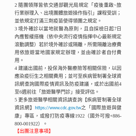
2 隨團領隊皆依交通部觀光局規定「疫後重啟~旅
行業辦理入、出境團體旅遊操作指引」課程受訓；
並依規定打滿三劑疫苗使得領團之規定。
3 境外確診以當地就醫為原則，且自採檢日起7日
內應暫緩搭機（依中央流行疫情指揮中心最新規定
滾動調整）若於境外確診或隔離，所需隔離治療費
用依旅遊當地國家規定辦理，並由確診者自付費
用。
4 建議出國前，投保海外醫療險等相關保險，以因
應染疫衍生之相關費用；並可至疾病管制署全球資
訊網查詢國際疫情資訊及防疫建議，或於出國前4
至6週前往「旅遊醫學門診」接受評估。
5 更多旅遊醫學相關資訊請查詢【疾病管制署全球
資訊網】
之「國際旅遊與健
https://www.cdc.gov.tw
康」專區，或撥打防疫專線1922（國外可撥+886-
800-001922）。
【出團注意事項】