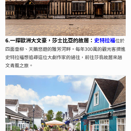
6.一探歐洲大文豪，莎士比亞的故居
：
史特拉福
位於
四面垂柳、天鵝悠遊的雅芳河畔。每年300萬的觀光客擠進
史特拉福想追尋這位大劇作家的過往，前往莎翁故居來趟
文青風之旅。