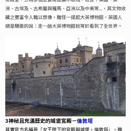
洲、古埃及、古希臘與羅馬、亞洲以及中東等...，其文物收
藏之豐富令人難以想像，難怪一提起大英博物館，英國人
總是驕傲的說：走一趟大英博物館就等於看到了全世界。
3神秘且充滿歷史的城堡宮殿－
倫敦塔
其實官方名稱是「女王陛下的宮殿與城堡，倫敦塔」，雖