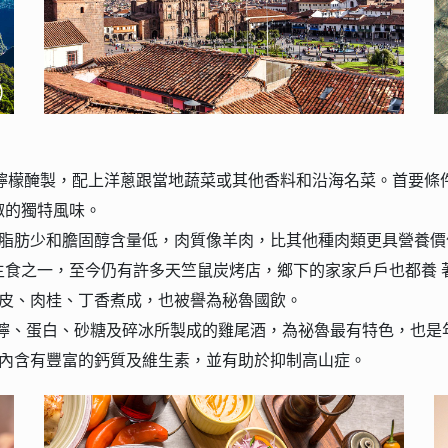
檸檬醃製，配上洋蔥跟當地蔬菜或其他香料和沿海名菜。⾸要條
椒的獨特風味。
，脂肪少和膽固醇含量低，⾁質像⽺⾁，比其他種⾁類更具營養價
主食之⼀，⾄今仍有許多天竺鼠炭烤店，鄉下的家家⼾⼾也都養 
蘿⽪、⾁桂、丁香煮成，也被譽為秘魯國飲。
檸、蛋白、砂糖及碎冰所製成的雞尾酒，為祕魯最有特色，也是
，內含有豐富的鈣質及維生素，並有助於抑制高山症。