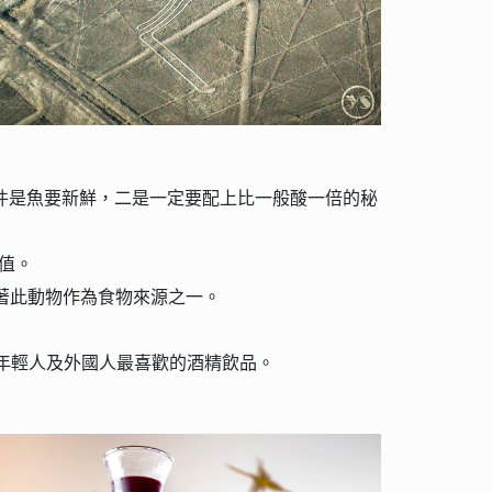
件是⿂要新鮮，⼆是⼀定要配上比⼀般酸⼀倍的秘
值。
著此動物作為食物來源之⼀。
年輕人及外國人最喜歡的酒精飲品。