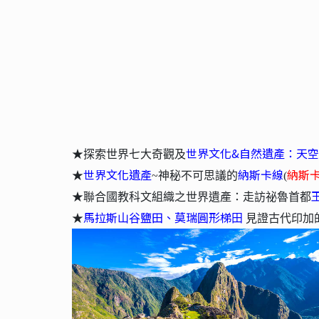
世界文化&⾃然遺產：天
★探索世界七⼤奇觀及
世界文化遺產
納斯卡線
納斯
★
~神秘不可思議的
(
★聯合國教科文組織之世界遺產：走訪祕魯⾸都
馬拉斯⼭⾕鹽田、莫瑞圓形梯⽥
★
見證古代印加