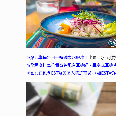
※貼心準備每日一瓶礦泉水服務：
出國，水..
※全程安排每位貴賓皆配有耳機組，耳塞式耳機
※團費已包含ESTA(美國入境許可證)。如EST