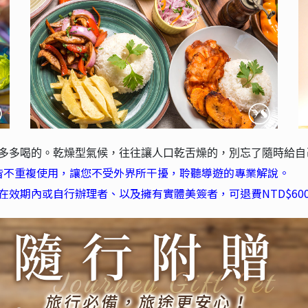
可要多多喝的。乾燥型氣候，往往讓人口乾舌燥的，別忘了隨時給
皆不重複使用，讓您不受外界所干擾，聆聽導遊的專業解說。
A仍在效期內或自行辦理者、以及擁有實體美簽者，可退費NTD$60