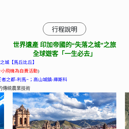
行程說明
世界遺產 印加帝國的“失落之城”之旅
全球遊客「一生必去」
空之城【⾺丘比丘】
卡⼩⾶機為⾃費活動
)
王者之都-利⾺~；高山城鎮-庫斯科
的傳統農業技術