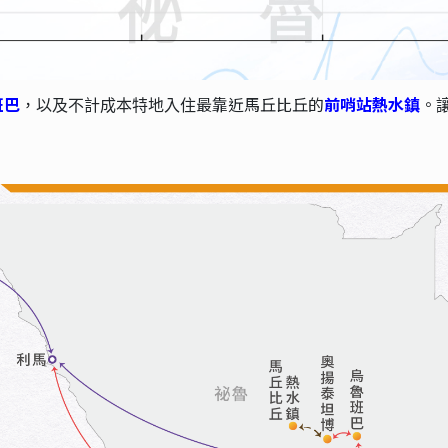
班巴
最靠近馬丘比丘的
前哨站熱水鎮
。
，以及不計成本特地入住