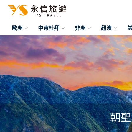
歐洲
中東杜拜
非洲
紐澳
朝聖