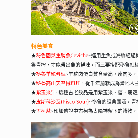
特色美食
秘魯國菜生醃魚Ceviche
★
~運⽤⽣⿂或海鮮經過
魯青檸，才能帶出⿂的鮮味，⽽三要搭配秘魯紅
祕魯⽺駝料理
★
~⽺駝⾁蛋⽩質含量⾼，瘦⾁多
秘魯⾼⼭
料理
★
天竺鼠
，從千年前就成為當地⼈
紫玉米汁
★
~這種古老飲品是⽤紫⽟米、糖、菠
皮斯科沙瓦(Pisco Sour)
★
~祕魯的經典國酒，青
古柯茶
★
~印加傳說中古柯為太陽神留下的禮物