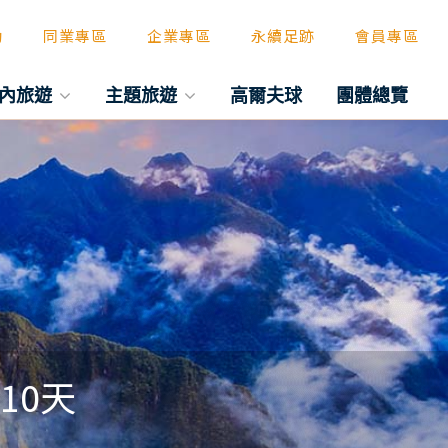
動
同業專區
企業專區
永續足跡
會員專區
內旅遊
主題旅遊
高爾夫球
團體總覽
10天