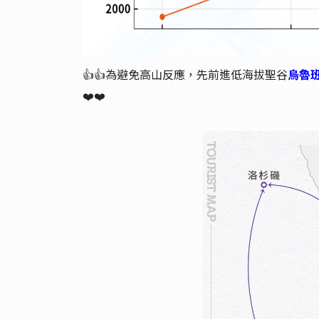
👍👍為避免高山反應，先前進低海拔聖谷
烏魯
❤️❤️