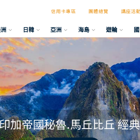
信用卡專區
團體總覽
講座活
美洲
日韓
亞洲
海島
遊輪
國
印加帝國秘魯.馬丘比丘 經典