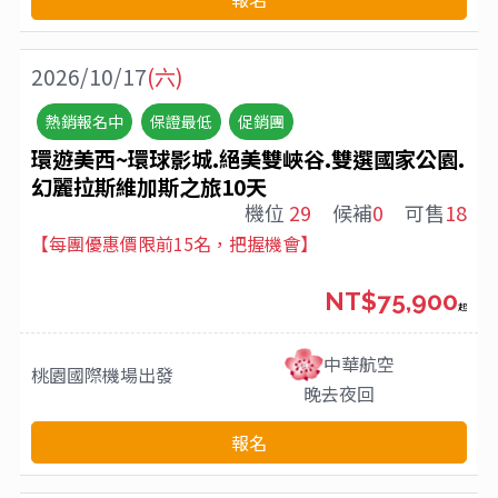
2026/10/17
(六)
熱銷報名中
保證最低
促銷團
環遊美西~環球影城.絕美雙峽谷.雙選國家公園.
幻麗拉斯維加斯之旅10天
機位
29
候補
0
可售
18
【每團優惠價限前15名，把握機會】
NT$75,900
起
中華航空
桃園國際機場
出發
晚去夜回
報名