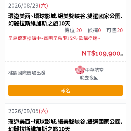
2026/08/29
(六)
環遊美西~環球影城.絕美雙峽谷.雙選國家公園.
幻麗拉斯維加斯之旅10天
機位
20
候補
0
可售
20
早鳥優惠搶購中~每團早鳥限15名-欲購從速~
NT$109,900
起
中華航空
桃園國際機場
出發
晚去夜回
報名
2026/09/05
(六)
環遊美西~環球影城.絕美雙峽谷.雙選國家公園.
幻麗拉斯維加斯之旅10天