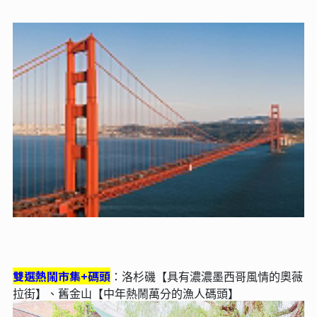
雙選熱鬧市集+碼頭
：洛杉磯【具有濃濃墨西哥風情的奧薇
拉街】、舊金山【中年熱鬧萬分的漁人碼頭】