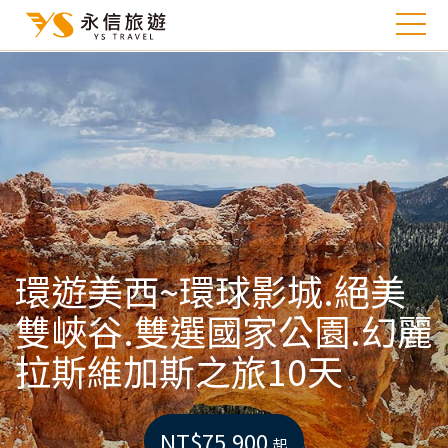
環遊美西~環球影城.絕美
雙峽谷.雙選國家公園.幻麗
拉斯維加斯之旅10天
NT$75,900
起