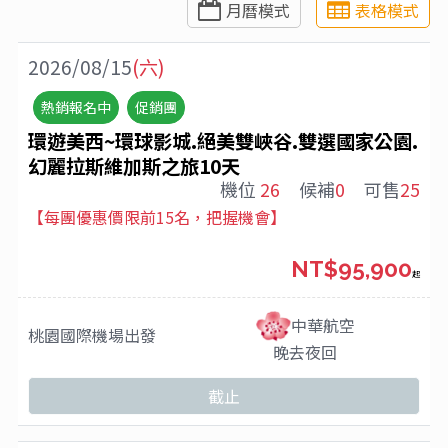
月曆模式
表格模式
2026/08/15
(六)
熱銷報名中
促銷團
環遊美西~環球影城.絕美雙峽谷.雙選國家公園.
幻麗拉斯維加斯之旅10天
機位
26
候補
0
可售
25
【每團優惠價限前15名，把握機會】
NT$95,900
起
中華航空
桃園國際機場
出發
晚去夜回
截止