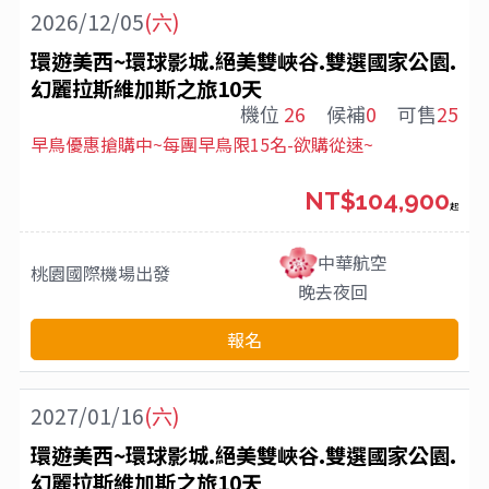
2026/12/05
(六)
環遊美西~環球影城.絕美雙峽谷.雙選國家公園.
幻麗拉斯維加斯之旅10天
機位
26
候補
0
可售
25
早鳥優惠搶購中~每團早鳥限15名-欲購從速~
NT$104,900
起
中華航空
桃園國際機場
出發
晚去夜回
報名
2027/01/16
(六)
環遊美西~環球影城.絕美雙峽谷.雙選國家公園.
幻麗拉斯維加斯之旅10天