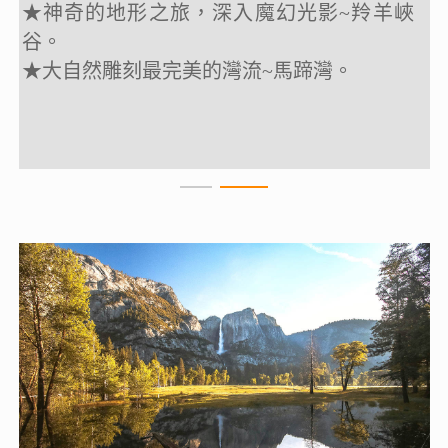
★神奇的地形之旅，
★神奇的地形之旅，
深入魔幻光影~羚羊峽
深入魔幻光影~羚羊峽
谷。
谷。
★
★
大自然雕刻最完美的灣流~馬蹄灣。
大自然雕刻最完美的灣流~馬蹄灣。