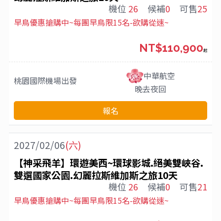
機位
26
候補
0
可售
25
早鳥優惠搶購中~每團早鳥限15名-欲購從速~
NT$110,900
起
中華航空
桃園國際機場
出發
晚去夜回
報名
2027/02/06
(六)
【神采飛羊】環遊美西~環球影城.絕美雙峽谷.
雙選國家公園.幻麗拉斯維加斯之旅10天
機位
26
候補
0
可售
21
早鳥優惠搶購中~每團早鳥限15名-欲購從速~