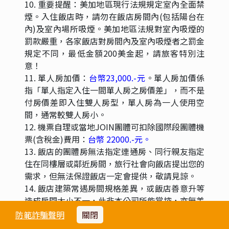
10. 重要提醒：美加地區現行法規規定室內全面禁
煙。入住飯店時，請勿在飯店房間內(包括陽台在
內)及室內場所吸煙。美加地區法規對室內吸煙的
罰款嚴重，各家飯店對房間內及室內吸煙者之罰金
規定不同，最低金額200美金起，請旅客特別注
意！
11. 單人房加價：
台幣23,000.-元
。單人房加價係
指「單人指定入住一間單人房之房價差」，而不是
付房價差即入住雙人房型，單人房為一人使用空
間，通常較雙人房小。
12. 機票自理或當地JOIN團體可扣除國際段團體機
票(含稅金)費用：
台幣 22000.-元。
13. 飯店的團體房無法指定連通房、同行親友指定
住在同樓層或鄰近房間，旅行社會向飯店提出您的
需求，但無法保證飯店一定會提供，敬請見諒。
14. 飯店建築常遇房間規格差異，或飯店善意升等
造成房間大小不一，此非本公司所能掌控，亦無差
別待遇，敬請旅客諒察。
防範詐騙聲明
關閉
15. 本行程全程使用『團體』經濟艙機票，不適用