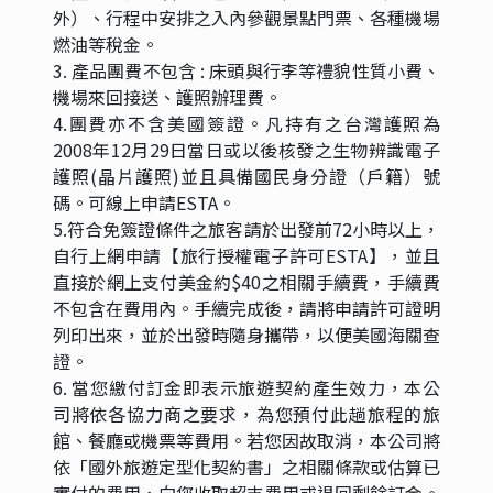
外）、行程中安排之入內參觀景點門票、各種機場
燃油等稅金。
3. 產品團費不包含 : 床頭與行李等禮貌性質小費、
機場來回接送、護照辦理費。
4.團費亦不含美國簽證。凡持有之台灣護照為
2008年12月29日當日或以後核發之生物辨識電子
護照(晶片護照)並且具備國民身分證（戶籍）號
碼。可線上申請ESTA。
5.符合免簽證條件之旅客請於出發前72小時以上，
自行上網申請【旅行授權電子許可ESTA】，並且
直接於網上支付美金約$40之相關手續費，手續費
不包含在費用內。手續完成後，請將申請許可證明
列印出來，並於出發時隨身攜帶，以便美國海關查
證。
6. 當您繳付訂金即表示旅遊契約產生效力，本公
司將依各協力商之要求，為您預付此趟旅程的旅
館、餐廳或機票等費用。若您因故取消，本公司將
依「國外旅遊定型化契約書」之相關條款或估算已
實付的費用，向您收取超支費用或退回剩餘訂金。