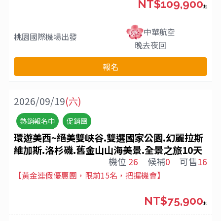
NT$109,900
起
中華航空
桃園國際機場
出發
晚去夜回
報名
2026/09/19
(六)
熱銷報名中
促銷團
環遊美西~絕美雙峽谷.雙選國家公園.幻麗拉斯
維加斯.洛杉磯.舊金山山海美景.全景之旅10天
機位
26
候補
0
可售
16
【黃金連假優惠團，限前15名，把握機會】
NT$75,900
起