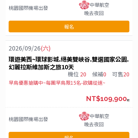
中華航空
桃園國際機場
出發
晚去夜回
報名
2026/09/26
(六)
環遊美西~環球影城.絕美雙峽谷.雙選國家公園.
幻麗拉斯維加斯之旅10天
機位
20
候補
0
可售
20
早鳥優惠搶購中~每團早鳥限15名-欲購從速~
NT$109,900
起
中華航空
桃園國際機場
出發
晚去夜回
報名