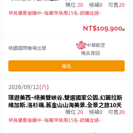
機位
20
候補
0
可售
20
早鳥優惠搶購中~每團早鳥限15名-欲購從速~
NT$109,900
起
中華航空
桃園國際機場
出發
晚去夜回
報名
2026/09/12
(六)
環遊美西~絕美雙峽谷.雙選國家公園.幻麗拉斯
維加斯.洛杉磯.舊金山山海美景.全景之旅10天
機位
20
候補
0
可售
20
早鳥優惠搶購中~每團早鳥限15名-欲購從速~