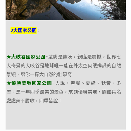
2大國家公園
2大
國家公園
：
：
★大峽谷國家公園
~遠眺是讚嘆，親臨是震撼，
★大峽谷國家公園
~遠眺是讚嘆，親臨是震撼，
世界七
世界七
大奇景的大峽谷是地球唯一能在外太空肉眼辨識的自然
大奇景的大峽谷是地球唯一能在外太空肉眼辨識的自然
景觀，讓你一探大自然的壯碩奇
景觀，讓你一探大自然的壯碩奇
優勝美地國家公園
~人說，春瀑、夏綠、秋黃、冬
優勝美地國家公園
~人說，春瀑、夏綠、秋黃、冬
★
★
雪。是一年四季最美的景色，來到優勝美地，園如其名
雪。是一年四季最美的景色，來到優勝美地，園如其名
處處美不勝收，
。
處處美不勝收，
。
四季皆誼
四季皆誼