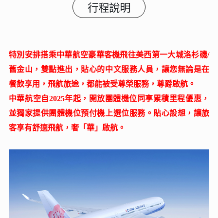
行程說明
特別安排搭乘中華航空豪華客機飛往美西第一大城洛杉磯/
舊金山，雙點進出，貼心的中文服務人員，讓您無論是在
餐飲享用，飛航旅途，都能被受尊榮服務，尊爵啟航。
中華航空自2025年起，開放團體機位同享累積里程優惠，
並獨家提供團體機位預付機上選位服務。貼心設想，讓旅
客享有舒適飛航，奢「華」啟航。