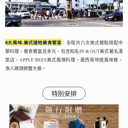
6大風味.美式道地美食饗宴
：全程共六次美式餐點搭配中
華料理，餐食豐富且多元，包含知名IN & OUT美式著名漢
堡店、APPLE`BEES美式風情料理、墨西哥地道風味餐、
漁人碼頭螃蟹大餐。
特別安排