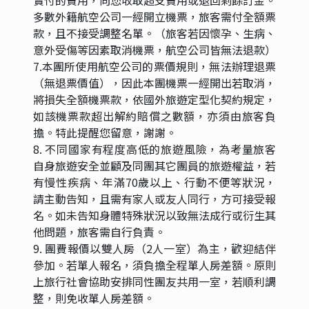
多數外籍航空公司一經開立機票，旅客需付全額票
款，且不接受調整名單。（旅客若因懷孕、生病、
意外受傷等因素取消機票，航空公司皆無法退款）
7.本團所使用航空公司的票價規則，無法辦理退票
（無退票價值），因此本團機票一經開出若取消，
將損失全額機票款，依國外旅遊定型化契約規定，
如該機票款超出解約賠償之數額，亦須由旅客負
擔。特此提醒您留意，謝謝。
8. 不同國家有程度高低的旅遊風險，為考量旅客
自身旅遊安全並顧及同團其它團員的旅遊權益，若
有慢性疾病、年滿70歲以上、行動不便等狀況，
請主動告知，且需有家人或友人同行，方可接受報
名。如未告知身體特殊狀況以致無法成行或衍生其
他問題，旅客需自行負責。
9. 團費報價以雙人房（2人一室）為主，歡迎結伴
參加。若單人報名，須負擔全程單人房差額。原則
上旅行社會協助安排同性團友共用一室，若順利調
整，則免收單人房差額。