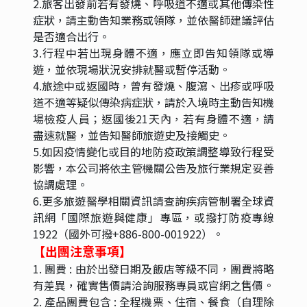
2.旅客出發前若有發燒、呼吸道不適或其他傳染性
症狀，請主動告知業務或領隊，並依醫師建議評估
是否適合出行。
3.行程中若出現身體不適，應立即告知領隊或導
遊，並依現場狀況安排就醫或暫停活動。
4.旅途中或返國時，曾有發燒、腹瀉、出疹或呼吸
道不適等疑似傳染病症狀，請於入境時主動告知機
場檢疫人員；返國後21天內，若有身體不適，請
盡速就醫，並告知醫師旅遊史及接觸史。
5.如因疫情變化或目的地防疫政策調整導致行程受
影響，本公司將依主管機關公告及旅行業規定妥善
協調處理。
6.更多旅遊醫學相關資訊請查詢疾病管制署全球資
訊網「國際旅遊與健康」專區，或撥打防疫專線
1922（國外可撥+886-800-001922）。
【出團注意事項】
1. 團費 : 由於出發日期及飯店等級不同，團費將略
有差異，確實售價請洽詢服務專員或官網之售價。
2. 產品團費包含 : 全程機票、住宿、餐食（自理除