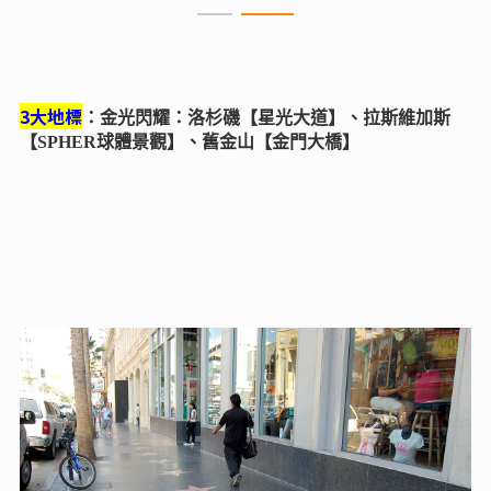
3大地標
：金光閃耀：洛杉磯【星光大道】、拉斯維加斯
【SPHER球體景觀】、舊金山【金門大橋】