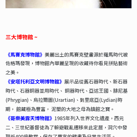
三大博物館 ~
《馬賽克博物館》
美麗出土
的馬賽克壁畫源
於羅馬時代被
佐格瑪發現
博物館內
華麗呈現的收藏待你看見拼貼藝術
，
之美
。
《安塔托利亞文明博物館》
展示品從舊石器時代
新石器
、
時代
石器銅器並用時代
銅器時代
亞述王國
腓尼基
、
、
、
、
(Phrygian)
烏拉爾圖(Urartian)
里底亞(Lydian)時
、
、到
期
館藏極為豐富
泥塑的大地之母為鎮館之寶
，
，
。
《哥樂美露天博物館》
1985年列入世界文化遺產
西元
，
二
三世紀基督徒為了躲避戰亂遷移來此定居
洞穴中發
、
，
現近400座教堂
保存了豐富的壁畫及日常生活區
，
。