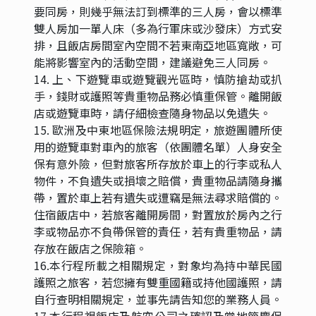
要同房，則幾乎無法訂到標準的三人房，會以標準
雙人房加一單人床（多為行軍床或沙發床）方式安
排，且飯店房間室內空間不若東南亞地區寬敞，可
能將影響室內的活動空間，建議避免三人同房。
14. 上、下遊覽車或遊覽觀光區時，慎防搶劫或扒
手，錢財或護照等貴重物品務必慎重保管。離開飯
店或遊覽車時，請仔細檢查隨身物品以免遺失。
15. 歐洲及中東地區保險法規明定，旅遊團體所使
用的遊覽車對車內的旅客（依團體名單）人身安全
保有意外險，但對旅客所存放於車上的行李或私人
物件，不負遺失或損壞之賠償，貴重物品請隨身攜
帶，置於車上若有遺失或遭竊是無法尋求賠償的。
住宿飯店中，若旅客離開房間，對置放於房內之行
李或物品亦不負帶保管的責任，若有貴重物品，請
存放在飯店之保險箱。
16.本行程所載之相關規定，對象均為持中華民國
護照之旅客，若您擁有雙重國籍或持他國護照，請
自行查明相關規定，並事先請告知您的業務人員。
17.本行程視飯店及航空公司之確認及當地節慶保