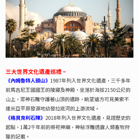
三大世界文化遺產巡禮 ~
《內姆魯特人頭山》
1987年列入世界文化遺產
三千多年
，
前馬吉尼王國國王的陵寢及神殿
坐落於海拔2150公尺的
，
山上
眾神石雕守護著山頂的遺跡
眺望遠方可見美索不
，
，
達米亞平原發源地幼發拉底河的上游流域
。
《格貝克利石陣》
2018年列入世界文化遺產
見證歷史的
，
起點
1萬2千年前的祭祀神廟
神秘浮雕透露人類畜牧狩
，
，
獵的記載
。