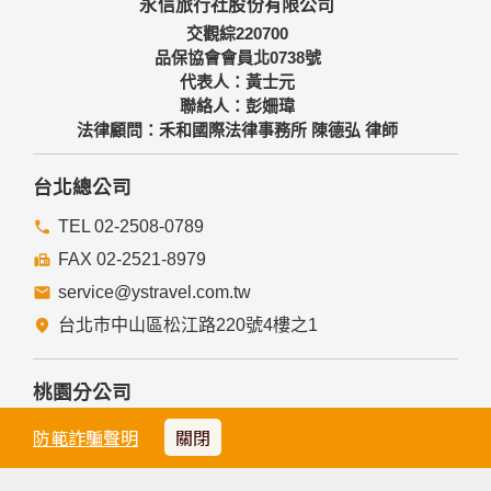
永信旅行社股份有限公司
交觀綜220700
品保協會會員北0738號
代表人：黃士元
聯絡人：彭姍瑋
法律顧問：禾和國際法律事務所 陳德弘 律師
台北總公司
TEL 02-2508-0789
FAX 02-2521-8979
service@ystravel.com.tw
台北市中山區松江路220號4樓之1
桃園分公司
TEL 03-286-3899
防範詐騙聲明
關閉
FAX 03-216-1399