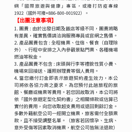
網「國際旅遊與健康」專
區，或撥打防疫專線
1922（國外可撥+886-800-001922）。
【出團注意事項】
1. 團費 : 由於出發日期及飯店等級不同，團費將略
有差異，確實售價請洽詢服務專員或官網之售價。
2. 產品團費包含 : 全程機票、住宿、餐食（自理除
外）、行程中安排之入內參觀景點門票、各種機場
燃油等稅金。
3. 產品團費不包含 : 床頭與行李等禮貌性質小費、
機場來回接送、護照辦理費等個人費用。
4. 當您繳付訂金即表示旅遊契約產生效力，本公
司將依各協力商之要求，為您預付此趟旅程的旅
館、餐廳或機票等費用。若您因故取消，本公司將
依「國外旅遊定型化契約書」之相關條款或估算已
實付的費用，向您收取超支費用或退回剩餘訂金。
多數外籍航空公司一經開立機票，旅客需付全額票
款，且不接受調整名單。（旅客若因懷孕、生病、
意外受傷等因素取消機票，航空公司皆無法退款）