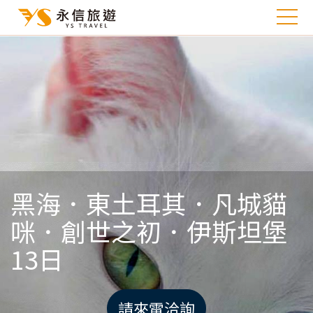
黑海．東土耳其．凡城貓
咪．創世之初．伊斯坦堡
13日
請來電洽詢