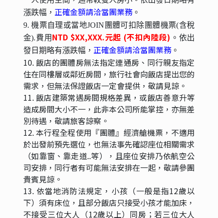
正確金額請洽當團業務
漲跌幅，
。
9. 機票自理或當地JOIN團體可扣除團體機票(含稅
NTD $XX,XXX.元起 (不扣內陸段)
金).費用
。依出
正確金額請洽當團業務
發日期略有漲跌幅，
。
10. 飯店的團體房無法指定連通房、同行親友指定
住在同樓層或鄰近房間，旅行社會向飯店提出您的
需求，但無法保證飯店一定會提供，敬請見諒。
11. 飯店建築常遇房間規格差異，或飯店善意升等
造成房間大小不一，此非本公司所能掌控，亦無差
別待遇，敬請旅客諒察。
12. 本行程全程使用『團體』經濟艙機票，不適用
於出發前預先選位，也無法事先確認座位相關需求
（如靠窗、靠走道..等），且座位安排乃依航空公
司安排，同行者有可能無法安排在一起，敬請參團
貴賓見諒。
13. 依當地消防法規定，小孩（一般是指12歲以
下）須有床位，且部分飯店只接受小孩才能加床，
不接受三位大人（12歲以上）同房；若三位大人