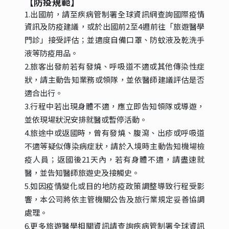
【防疫規範
】
1.出國前，請至疾病管制署全球資訊網查詢國際疫情
資訊及防疫建議，或於出國前
2至4週前往「旅遊醫學
門診」接受評估；並適度自備口罩、防蚊液及乾洗手
液等防疫用品。
2.旅客出發前若有發燒、呼吸道不適或其他傳染性症
狀，請主動告知業務或領隊，並依醫師建議評估是否
適合出行。
3.行程中若出現身體不適，應立即告知領隊或導遊，
並依現場狀況安排就醫或暫停活動。
4.旅途中或返國時，曾有發燒、腹瀉、出疹或呼吸道
不適等疑似傳染病症狀，請於入境時主動告知機場檢
疫人員；返國後21天內，若有身體不適，請盡速就
醫，並告知醫師旅遊史及接觸史。
5.如因疫情變化或目的地防疫政策調整導致行程受影
響，本公司將依主管機關公告及旅行業規定妥善協調
處理。
6.更多旅遊醫學相關資訊請查詢疾病管制署全球資訊