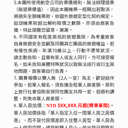
5.本團所使用航空公司的票價規則，無法辦理退票
（無退票價值），因此本團機票一經開出若取消，
將損失全額機票款，依國外旅遊定型化契約規定，
如該機票款超出解約賠償之數額，亦須由旅客負
擔。特此提醒您留意，謝謝。
6. 不同國家有程度高低的旅遊風險，為考量旅客
自身旅遊安全並顧及同團其它團員的旅遊權益，若
有慢性疾病、年滿70歲以上、行動不便等狀況，
請主動告知，且需有家人或友人同行，方可接受報
名。如未告知身體特殊狀況以致無法成行或衍生其
他問題，旅客需自行負責。
7. 團費報價以雙人房（2人一室）為主，歡迎結伴
參加。若單人報名，須負擔全程單人房差額。原則
上旅行社會協助安排同性團友共用一室，若順利調
整，則免收單人房差額。
$XX,XXX.元起(標準單間)
8. 單人房加價：
NTD
。
單人房加價係指「單人指定入住一間單人房之房價
差」，而不是付房價差即入住雙人房型，單人房為
一人使用空間，通常較雙人房小。依出發日期略有