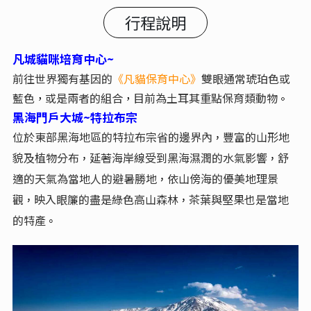
行程說明
凡城貓咪培育中心~
前往世界獨有基因的
《凡貓保育中心》
雙眼通常琥珀色或
藍色
或是兩者的組合
目前為土耳其重點保育類動物
，
，
。
黑海門戶大城~特拉布宗
位於東部黑海地區的特拉布宗省的邊界內
豐富的山形地
，
貌及植物分布
延著海岸線受到黑海濕潤的水氣影響
舒
，
，
適的天氣為當地人的避暑勝地
依山傍海的優美地理景
，
觀
映入眼簾的盡是綠色高山森林
茶葉與堅果也是當地
，
，
的特產
。