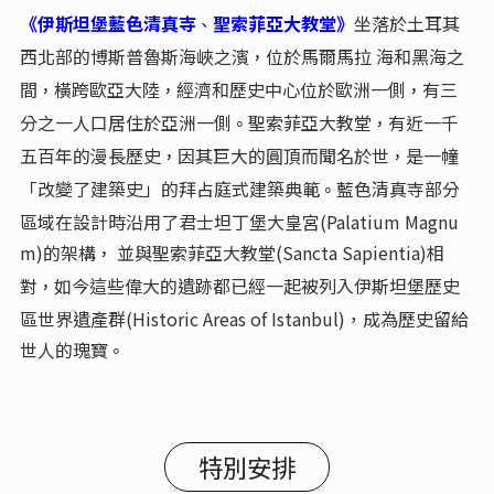
《伊斯坦堡藍色清真寺
聖索菲亞大教堂》
坐落於土耳其
、
西北部的博斯普魯斯海峽之濱
位於馬爾馬拉 海和黑海之
，
間
橫跨歐亞大陸
經濟和歷史中心位於歐洲一側
有三
，
，
，
分之一人口居住於亞洲一側
聖索菲亞大教堂
有近一千
。
，
五百年的漫長歷史
因其巨大的圓頂而聞名於世
是一幢
，
，
「改變了建築史」的拜占庭式建築典範
藍色清真寺部分
。
區域在設計時沿用了君士坦丁堡大皇宮(Palatium Magnu
m)的架構
並與聖索菲亞大教堂(Sancta Sapientia)相
，
對
如今這些偉大的遺跡都已經一起被列入伊斯坦堡歷史
，
區世界遺產群(Historic Areas of Istanbul)，成為歷史留給
世人的瑰寶
。
特別安排