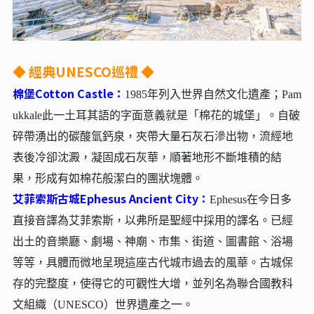
◆ 經典UNESCO巡禮 ◆
棉堡Cotton Castle：
1985年列入世界自然文化遺產；Pam
ukkale此一土耳其語的字面意義就是「棉花的城堡」。自破
碎帶湧出的碳酸氫鈣泉，夾帶大量石灰石滲出物，流經地
表後冷卻沈澱，凝固成石灰華，順著地形不斷堆積的結
果，形成有如棉花般潔白的團狀塊體。
艾菲索斯古城Ephesus Ancient City：
Ephesus在今日多
直接音譯為艾菲索斯，以弗所是聖經中採用的譯名。已經
出土的音樂廳、劇場、神廟、市集、街道、圖書館、浴場
等等，具體而微地呈現這座古代城市過去的風華。古城保
存的完整度，使得它的可觀性大增，並列名為聯合國教科
文組織（UNESCO）世界遺產之一。