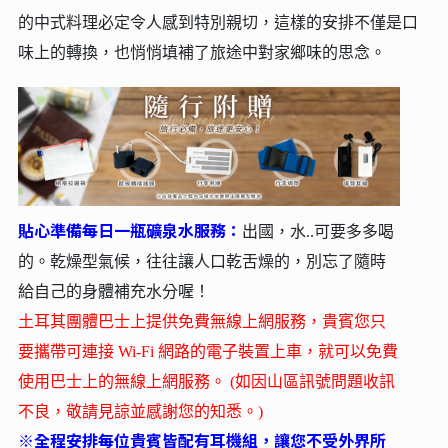
的中式料理必定令人感到特別親切，這樣的安排不僅是口
味上的轉換，也悄悄填補了旅途中對家鄉味的思念。
貼心準備每日一瓶礦泉水服務：
出國，水..可要多多喝
的。乾燥型氣候，往往讓人口乾舌燥的，別忘了隨時
給自己的身體補充水分喔！
土耳其團體巴士上提供免費無線上網服務，貴賓您只
要攜帶可連接 Wi-Fi 網路的電子裝置上車，就可以免費
使用巴士上的無線上網服務。 (如因山區訊號問題收訊
不良，敬請見諒並感謝您的知悉。)
※全程安排每位貴賓皆配有耳機組，讓您不受外界所