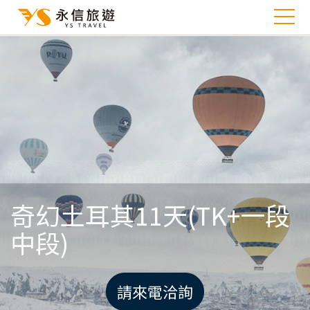
奇幻土耳其11天(TK+一段
中段)
請來電洽詢