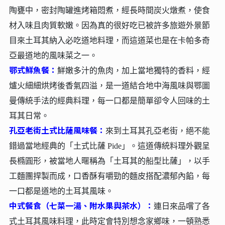
陶甕中，密封陶罐進烤箱悶煮，經長時間炭火燉煮，使食
材入味且肉質軟嫩。因為真的很好吃已被許多旅遊外景節
目來土耳其納入必吃道地料理，而這道菜也是在卡帕多奇
亞最道地的風味菜之一。
鄂式鮮魚餐：
鮮嫩多汁的魚肉，加上當地獨特的香料，經
爐火細細烘烤後香氣四溢，是一道結合地中海風味與鄂圖
曼傳統手法的經典料理，每一口都是簡單卻令人回味的土
耳其日常。
孔亞老街土式比薩風味餐：
來到土耳其孔亞老街，絕不能
錯過當地經典的「土式比薩 Pide」。這道傳統料理外觀呈
長橢圓形，被當地人暱稱為「土耳其的船型比薩」，以手
工麵團捍製而成，口香酥有嚼勁的麵皮搭配濃郁內餡，每
一口都是道地的土耳其風味。
中式餐食（七菜一湯、附水果與茶水）：
連日來品嚐了各
式土耳其風味料理，此時定會特別想念家鄉味，一頓熟悉