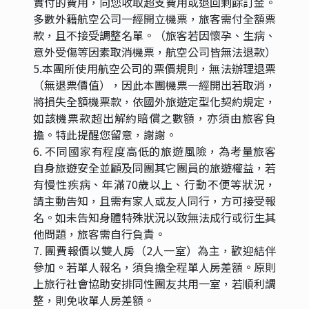
實付的費用，向您收取超支費用或退回剩餘訂金。
多數外籍航空公司一經開立機票，旅客需付全額票
款，且不接受調整名單。（旅客若因懷孕、生病、
意外受傷等因素取消機票，航空公司皆無法退款）
5.本團所使用航空公司的票價規則，無法辦理退票
（無退票價值），因此本團機票一經開出若取消，
將損失全額機票款，依國外旅遊定型化契約規定，
如該機票款超出解約賠償之數額，亦須由旅客負
擔。特此提醒您留意，謝謝。
6. 不同國家有程度高低的旅遊風險，為考量旅客
自身旅遊安全並顧及同團其它團員的旅遊權益，若
有慢性疾病、年滿70歲以上、行動不便等狀況，
請主動告知，且需有家人或友人同行，方可接受報
名。如未告知身體特殊狀況以致無法成行或衍生其
他問題，旅客需自行負責。
7. 團費報價以雙人房（2人一室）為主，歡迎結伴
參加。若單人報名，須負擔全程單人房差額。原則
上旅行社會協助安排同性團友共用一室，若順利調
整，則免收單人房差額。