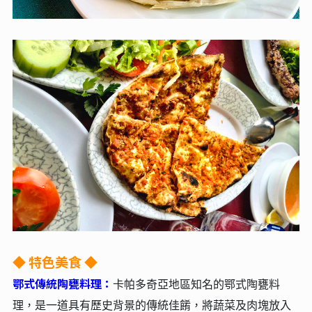
◆ 特色美食 ◆
鄂式傳統陶甕料理：
卡帕多奇亞地區知名的鄂式陶甕料
理，是一道具有歷史背景的傳統佳餚，將蔬菜及肉塊放入