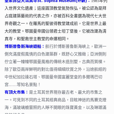
聖索菲亞大清真寺St. Sophia Museum(外觀)：
1985年列
入世界文化遺產；這座圓頂教堂氣勢恢弘，被公認為是拜
占庭建築藝術的代表之作，亦被百科全書選為現代七大世
界奇觀之一。在羅馬的聖彼得教堂建成前，它是世界上最
大的教堂。鄂圖曼帝國佔領君士坦丁堡後，它被改建為清
真寺，和聖救世主教堂的命運相同。
博斯普魯斯海峽遊船：
航行於博斯普魯斯海峽上，歐洲一
側充滿度假風情的白色建築群，既舒心又雅緻；亞洲側則
佇立著一幢幢鄂圖曼風格的傳統木造別墅，古典而質樸。
除了歐亞兩岸鮮明的對比值得細細欣賞之外，沿途航經的
中世紀加拉達石塔、鄂圖曼帝國富麗堂皇的多爾瑪巴切
宮……等知名景點！
有頂大市集：
是土耳其世界現存最古老、最大的市集之
一。可見到不同的土耳其經典商品，目眩神迷的馬賽克燈
海，滿玻璃櫥窗照的人睜不開眼的珠寶黃金，以及琳瑯滿