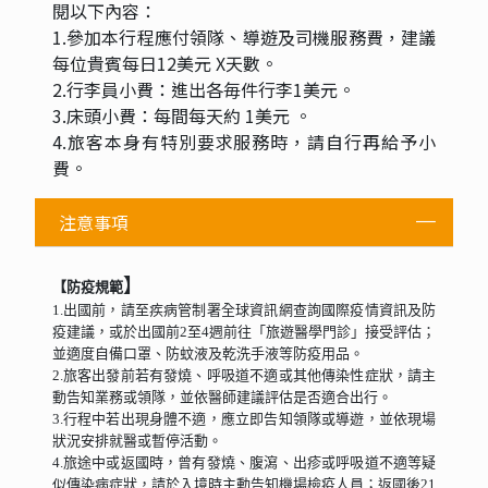
閱以下內容：
1.參加本行程應付領隊、導遊及司機服務費，建議
每位貴賓每日12美元 X天數。
2.行李員小費：進出各毎件行李1美元。
3.床頭小費：每間每天約 1美元 。
4.旅客本身有特別要求服務時，請自行再給予小
費。
注意事項
】
【防疫規範
1.出國前，請至疾病管制署全球資訊網查詢國際疫情資訊及防
疫建議，或於出國前2至4週前往「旅遊醫學門診」接受評估；
並適度自備口罩、防蚊液及乾洗手液等防疫用品。
2.旅客出發前若有發燒、呼吸道不適或其他傳染性症狀，請主
動告知業務或領隊，並依醫師建議評估是否適合出行。
3.行程中若出現身體不適，應立即告知領隊或導遊，並依現場
狀況安排就醫或暫停活動。
4.旅途中或返國時，曾有發燒、腹瀉、出疹或呼吸道不適等疑
似傳染病症狀，請於入境時主動告知機場檢疫人員；返國後21