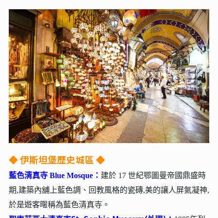
◆ 伊斯坦堡歷史城區 ◆
藍色清真寺 Blue Mosque
：
建於 17 世紀鄂圖曼帝國鼎盛時
期,建築內舖上藍色調、回教風格的瓷磚,美的讓人屏氣凝神,
於是遊客暱稱為藍色清真寺。