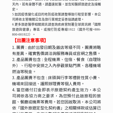
天內，若有身體不適，請盡速就醫，並告知醫師旅遊史及接觸
史。
5.如因疫情變化或目的地防疫政策調整導致行程受影響，本公
司將依主管機關公告及旅行業規定妥善協調處理。
6.更多旅遊醫學相關資訊請查詢疾病管制署全球資訊網「國際
旅遊與健康」專區，或撥打防疫專線1922（國外可撥+886-
800-001922）。
【出團注意事項】
1. 團費 : 由於出發日期及飯店等級不同，團費將略
有差異，確實售價請洽詢服務專員或官網之售價。
2. 產品團費包含 : 全程機票、住宿、餐食（自理除
外）、行程中安排之入內參觀景點門票、各種機場
燃油等稅金。
3. 產品團費不包含 : 床頭與行李等禮貌性質小費、
機場來回接送、護照辦理費等個人費用。
4. 當您繳付訂金即表示旅遊契約產生效力，本公
司將依各協力商之要求，為您預付此趟旅程的旅
館、餐廳或機票等費用。若您因故取消，本公司將
依「國外旅遊定型化契約書」之相關條款或估算已