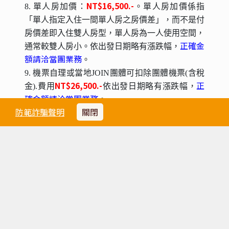
NT$16,500.-
8. 單人房加價：
。單人房加價係指
「單人指定入住一間單人房之房價差」，而不是付
房價差即入住雙人房型，單人房為一人使用空間，
正確金
通常較雙人房小。依出發日期略有漲跌幅，
額請洽當團業務
。
9. 機票自理或當地JOIN團體可扣除團體機票(含稅
NT$26,500.-
正
金).費用
依出發日期略有漲跌幅，
確金額請洽當團業務
。
防範詐騙聲明
10. 飯店的團體房無法指定連通房、同行親友指定
關閉
住在同樓層或鄰近房間，旅行社會向飯店提出您的
需求，但無法保證飯店一定會提供，敬請見諒。
11. 飯店建築常遇房間規格差異，或飯店善意升等
造成房間大小不一，此非本公司所能掌控，亦無差
別待遇，敬請旅客諒察。
12. 本行程全程使用『團體』經濟艙機票，不適用
於出發前預先選位，也無法事先確認座位相關需求
（如靠窗、靠走道..等），且座位安排乃依航空公
司安排，同行者有可能無法安排在一起，敬請參團