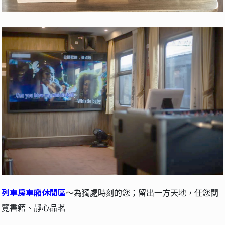
列車房車廂休閒區
～為獨處時刻的您；留出一方天地，任您閱
覽書籍、靜心品茗