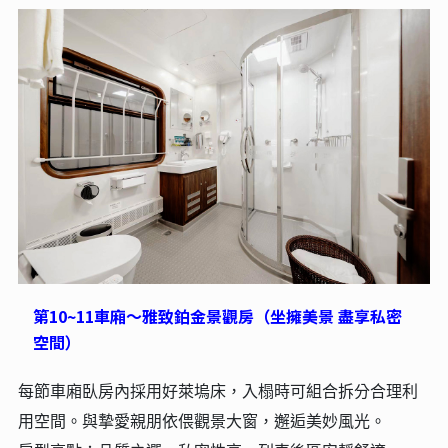
第10~11車廂～雅致鉑金景觀房（坐擁美景 盡享私密
空間）
每節車廂臥房內採用好萊塢床，入榻時可組合拆分合理利
用空間。與摯愛親朋依偎觀景大窗，邂逅美妙風光。