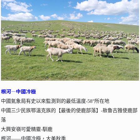
根河—中國冷極
中國氣象局有史以來監測到的最低溫度-58°所在地
中國三少民族鄂溫克族的【最後的使鹿部落】-敖魯古雅使鹿部
落
大興安嶺可愛精靈-馴鹿
根河——中國冷極，大美秋季