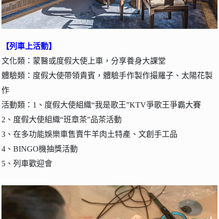
【列車上活動】
文化類：蒙醫或度假大使上車，分享養身大課堂
體驗類：度假大使帶領貴賓，體驗手作製作撮羅子、太陽花製
作
活動類：1、度假大使組織“我是歌王”KTV爭歌王爭霸大賽
2、度假大使組織“班章茶”品茶活動
3、在多功能娛樂車售賣牛羊肉土特產、文創手工品
4、BINGO機抽獎活動
5、列車歡迎會