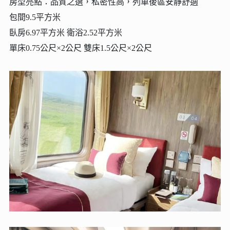
房型亮點：品質之選，私密性高，列車後區安靜舒適
包間9.5平方米
臥房6.97平方米 衛浴2.52平方米
單床0.75公尺×2公尺 雙床1.5公尺×2公尺