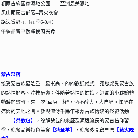
額爾古納國家濕地公園——亞洲最美濕地
黑山頭蒙古部落--篝火晚會
路邊賞野花（花季6-8月）
午餐品嘗華俄羅後裔民肴
蒙古部落
接受蒙古族最隆重、最崇高、的的歡迎儀式—讓您感受蒙古族
的熱情好客、淳樸豪爽；伴隨著熱情的姑娘，帥氣的小夥婉轉
動聽的歌聲，來一次“草原三杯”，酒不醉人，人自醉。陶醉在
遼闊的天地之間。參與流傳千餘年來蒙古族傳統的祭祀活動
【祭敖包】
——
，瞭解敖包的來歷及源遠流長的蒙古信仰習
【烤全羊】
【篝火晚
俗
，
晚餐品嘗特色美食
，晚餐後開啟草原