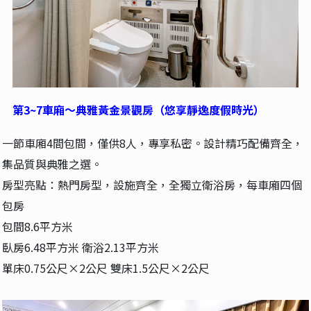
第3~7車廂～典雅黃金景觀房（悠享靜逸度假時光）
一節車廂4間包間，僅供8人，專享私密。設計精巧配備齊全，
集品質與典雅之選。
房型亮點：熱門房型，設施齊全，全獨立衛浴房，每車廂四個
包房
包間8.6平方米
臥房6.48平方米 衛浴2.13平方米
單床0.75公尺×2公尺 雙床1.5公尺×2公尺