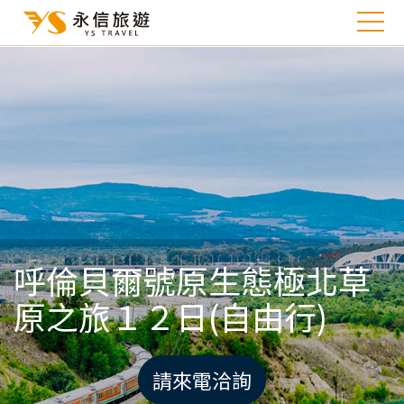
呼倫貝爾號原生態極北草
原之旅１２日(自由行)
請來電洽詢