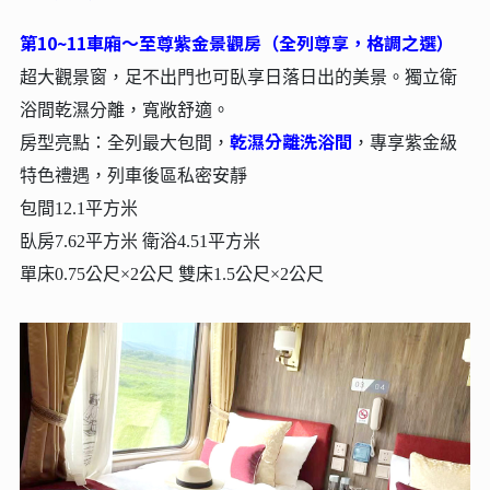
第10~11車廂～至尊紫金景觀房（全列尊享，格調之選）
超大觀景窗，足不出門也可臥享日落日出的美景。獨立衛
浴間乾濕分離，寬敞舒適。
乾濕分離洗浴間
房型亮點：全列最大包間，
，專享紫金級
特色禮遇，列車後區私密安靜
包間12.1平方米
臥房7.62平方米 衛浴4.51平方米
單床0.75公尺×2公尺 雙床1.5公尺×2公尺