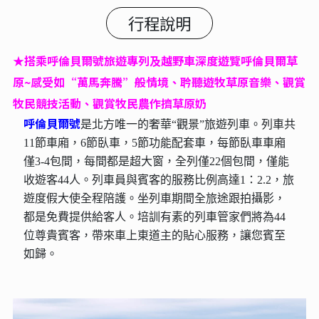
行程說明
★搭乘呼倫貝爾號旅遊專列及越野車深度遊覽呼倫貝爾草
原~感受如“萬馬奔騰”般情境、耹聽遊牧草原音樂、觀賞
牧民競技活動、觀賞牧民農作擠草原奶
呼倫貝爾號
是北方唯一的奢華“觀景”旅遊列車。列車共
11節車廂，6節臥車，5節功能配套車，每節臥車車廂
僅3-4包間，每間都是超大窗，全列僅22個包間，僅能
收遊客44人。列車員與賓客的服務比例高達1：2.2，旅
遊度假大使全程陪護。坐列車期間全旅途跟拍攝影，
都是免費提供給客人。培訓有素的列車管家們將為44
位尊貴賓客，帶來車上東道主的貼心服務，讓您賓至
如歸。