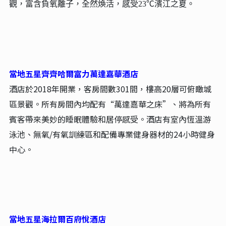
觀，富含負氧離子，全然煥活，感受23℃濱江之夏。
當地五星齊齊哈爾富力萬達嘉華酒店
酒店於2018年開業，客房間數301間，樓高20層可俯瞰城
區景觀。所有房間內均配有“萬達嘉華之床”、將為所有
賓客帶來美妙的睡眠體驗和居停感受。酒店有室內恆溫游
泳池、無氧/有氧訓練區和配備專業健身器材的24小時健身
中心。
當地五星海拉爾百府悅酒店