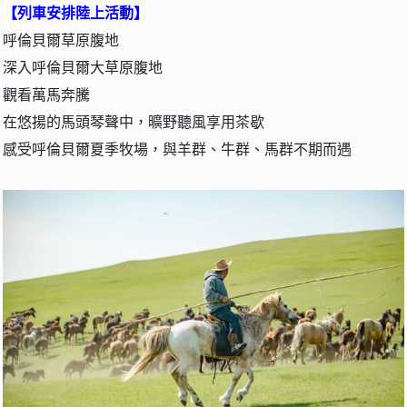
【列車安排陸上活動】
呼倫貝爾草原腹地
深入呼倫貝爾大草原腹地
觀看萬馬奔騰
在悠揚的馬頭琴聲中，曠野聽風享用茶歇
感受呼倫貝爾夏季牧場，與羊群、牛群、馬群不期而遇