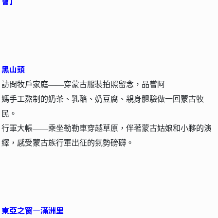
會】
黑山頭
訪問牧戶家庭——穿蒙古服裝拍照留念，品嘗阿
媽手工熬制的奶茶、乳酪、奶豆腐、親身體驗做一回蒙古牧
民。
行軍大帳——乘坐勒勒車穿越草原，伴著蒙古姑娘和小夥的演
繹，感受蒙古族行軍出征的氣勢磅礴。
東亞之窗—滿洲里