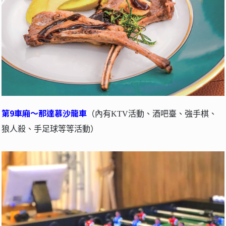
第9車廂～那達慕沙龍車
（內有KTV活動、酒吧臺、強手棋、
狼人殺、手足球等等活動）