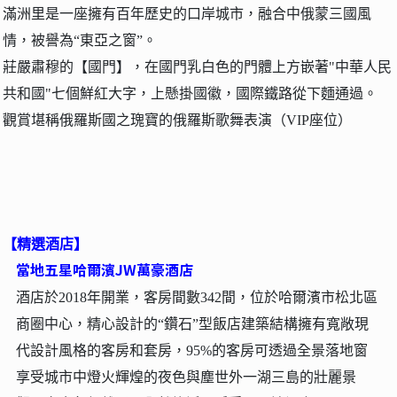
滿洲里是一座擁有百年歷史的口岸城市，融合中俄蒙三國風
情，被譽為“東亞之窗”。
莊嚴肅穆的【國門】，在國門乳白色的門體上方嵌著"中華人民
共和國"七個鮮紅大字，上懸掛國徽，國際鐵路從下麵通過。
觀賞堪稱俄羅斯國之瑰寶的俄羅斯歌舞表演（VIP座位）
【精選酒店】
當地五星哈爾濱JW萬豪酒店
酒店於2018年開業，客房間數342間，位於哈爾濱市松北區
商圈中心，精心設計的“鑽石”型飯店建築結構擁有寬敞現
代設計風格的客房和套房，95%的客房可透過全景落地窗
享受城市中燈火輝煌的夜色與塵世外一湖三島的壯麗景