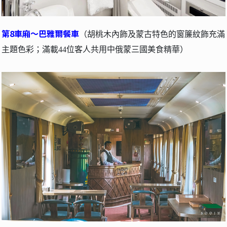
第8車廂～巴雅爾餐車
（胡桃木內飾及蒙古特色的窗簾紋飾充滿
主題色彩；滿載44位客人共用中俄蒙三國美食精華）