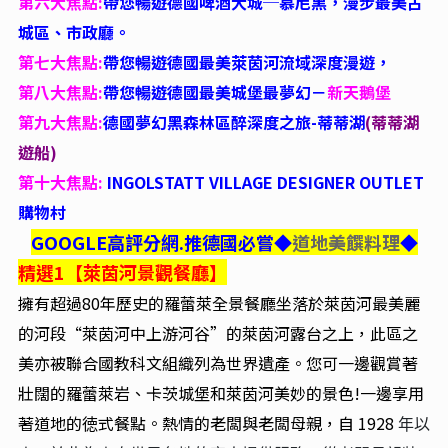
第六大焦點:
帶您暢遊德國啤酒大城─慕尼黑，漫步最美古
城區、市政廳。
第七大焦點:
帶您暢遊德國最美萊茵河流域深度漫遊，
第八大焦點:
帶您暢遊德國最美城堡最夢幻－
新天鵝堡
第九大焦點:
德國夢幻黑森林區醉深度之旅-蒂蒂湖
(
蒂蒂湖
遊船)
第十大焦點:
INGOLSTATT VILLAGE DESIGNER OUTLET
購物村
GOOGLE高評分網.推德國必嘗
◆
道地美饌料理
◆
精選1【萊茵河景觀餐廳】
擁有超過80年歷史的羅蕾萊全景餐廳坐落於萊茵河最美麗
的河段“萊茵河中上游河谷”的萊茵河露台之上，此區之
美亦被聯合國教科文組織列為世界遺產。您可一邊觀賞著
壯闊的羅蕾萊岩、卡茨城堡和萊茵河美妙的景色!一邊享用
著道地的徳式餐點。熱情的老闆與老闆母親，自 1928
年以