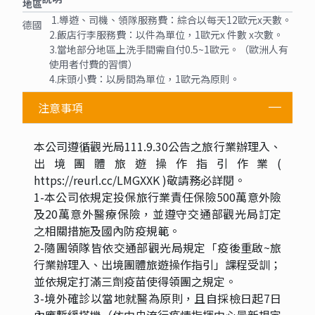
地區
1.導遊、司機、領隊服務費：綜合以每天12歐元x天數。
德國
2.飯店行李服務費：以件為單位，1歐元x 件數 x次數。
3.當地部分地區上洗手間需自付0.5~1歐元。（歐洲人有
使用者付費的習慣）
4.床頭小費：以房間為單位，1歐元為原則。
注意事項
本公司遵循觀光局111.9.30公告之旅行業辦理入、
出境團體旅遊操作指引作業(
https://reurl.cc/LMGXXK )敬請務必詳閱。
1-本公司依規定投保旅行業責任保險500萬意外險
及20萬意外醫療保險，並遵守交通部觀光局訂定
之相關措施及國內防疫規範。
2-隨團領隊皆依交通部觀光局規定「疫後重啟~旅
行業辦理入、出境團體旅遊操作指引」課程受訓；
並依規定打滿三劑疫苗使得領團之規定。
3-境外確診以當地就醫為原則，且自採檢日起7日
內應暫緩搭機（依中央流行疫情指揮中心最新規定