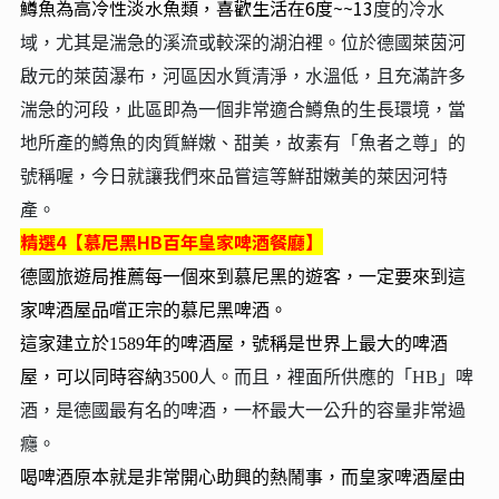
鱒魚為高冷性淡水魚類，喜歡生活在6度~~13
度的冷水
域，尤其是湍急的溪流或較深的湖泊裡。位於德國萊茵河
啟元的萊茵瀑布，河區因水質清淨，水溫低，且充滿許多
湍急的河段，此區即為一個非常適合鱒魚的生長環境，當
地所產的鱒魚的肉質鮮嫩、甜美，故素有「魚者之尊」的
號稱喔，今日就讓我們來品嘗這等鮮甜嫩美的萊因河特
產。
精選4【慕尼黑HB
百年皇家啤酒餐廳】
德國旅遊局推薦每一個來到慕尼黑的遊客，一定要來到這
家啤酒屋品嚐正宗的慕尼黑啤酒。
這家建立於1589年的啤酒屋，號稱是世界上最大的啤酒
屋，可以同時容納3500
人。而且，裡面所供應的「HB」啤
酒，是德國最有名的啤酒，一杯最大一公升的容量非常過
癮。
喝啤酒原本就是非常開心助興的熱鬧事，而皇家啤酒屋由