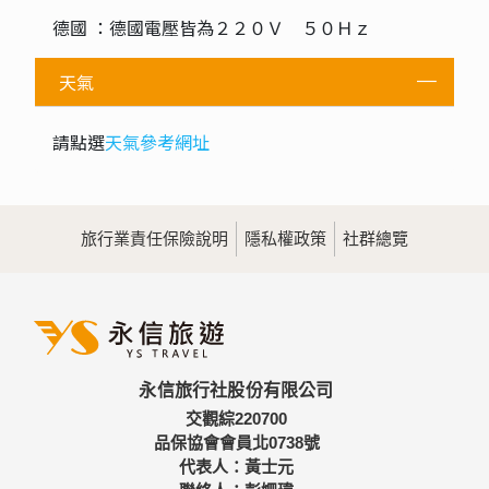
德國 ：德國電壓皆為２２０Ｖ ５０Ｈｚ
天氣
請點選
天氣參考網址
旅行業責任保險說明
隱私權政策
社群總覽
永信旅行社股份有限公司
交觀綜220700
品保協會會員北0738號
代表人：黃士元