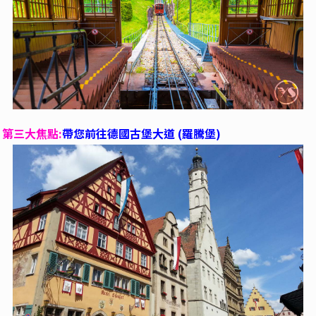
第三大焦點:
帶您前往德國古堡大道 (羅騰堡)