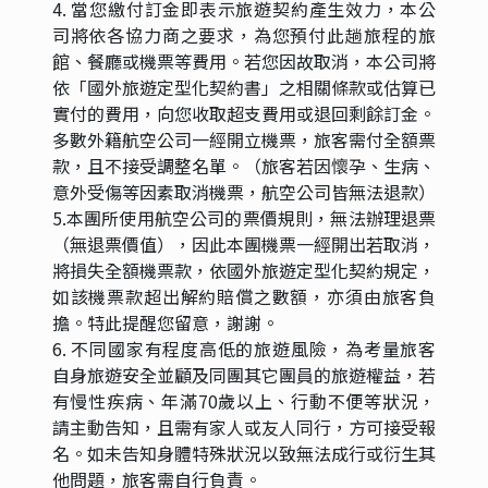
4. 當您繳付訂金即表示旅遊契約產生效力，本公
司將依各協力商之要求，為您預付此趟旅程的旅
館、餐廳或機票等費用。若您因故取消，本公司將
依「國外旅遊定型化契約書」之相關條款或估算已
實付的費用，向您收取超支費用或退回剩餘訂金。
多數外籍航空公司一經開立機票，旅客需付全額票
款，且不接受調整名單。（旅客若因懷孕、生病、
意外受傷等因素取消機票，航空公司皆無法退款）
5.本團所使用航空公司的票價規則，無法辦理退票
（無退票價值），因此本團機票一經開出若取消，
將損失全額機票款，依國外旅遊定型化契約規定，
如該機票款超出解約賠償之數額，亦須由旅客負
擔。特此提醒您留意，謝謝。
6. 不同國家有程度高低的旅遊風險，為考量旅客
自身旅遊安全並顧及同團其它團員的旅遊權益，若
有慢性疾病、年滿70歲以上、行動不便等狀況，
請主動告知，且需有家人或友人同行，方可接受報
名。如未告知身體特殊狀況以致無法成行或衍生其
他問題，旅客需自行負責。