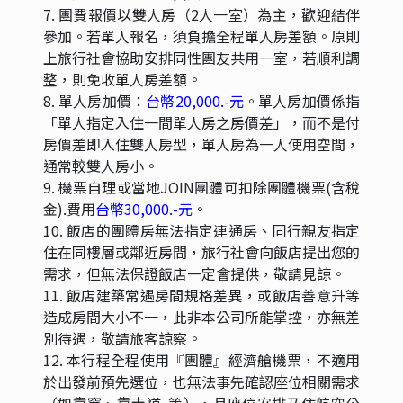
7. 團費報價以雙人房（2人一室）為主，歡迎結伴
參加。若單人報名，須負擔全程單人房差額。原則
上旅行社會協助安排同性團友共用一室，若順利調
整，則免收單人房差額。
8. 單人房加價：
台幣20,000.-元
。單人房加價係指
「單人指定入住一間單人房之房價差」，而不是付
房價差即入住雙人房型，單人房為一人使用空間，
通常較雙人房小。
9. 機票自理或當地JOIN團體可扣除團體機票(含稅
金).費用
台幣30,000.-元
。
10. 飯店的團體房無法指定連通房、同行親友指定
住在同樓層或鄰近房間，旅行社會向飯店提出您的
需求，但無法保證飯店一定會提供，敬請見諒。
11. 飯店建築常遇房間規格差異，或飯店善意升等
造成房間大小不一，此非本公司所能掌控，亦無差
別待遇，敬請旅客諒察。
12. 本行程全程使用『團體』經濟艙機票，不適用
於出發前預先選位，也無法事先確認座位相關需求
（如靠窗、靠走道..等），且座位安排乃依航空公