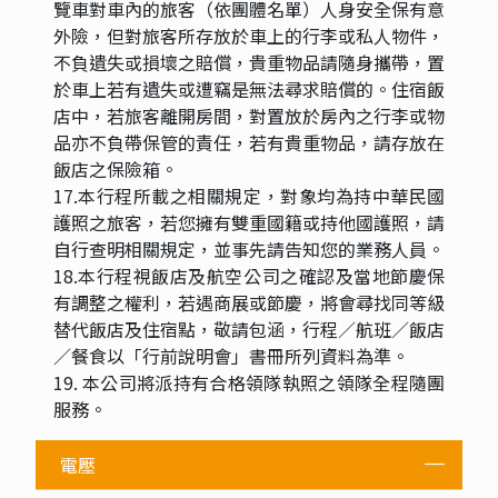
覽車對車內的旅客（依團體名單）人身安全保有意
外險，但對旅客所存放於車上的行李或私人物件，
不負遺失或損壞之賠償，貴重物品請隨身攜帶，置
於車上若有遺失或遭竊是無法尋求賠償的。住宿飯
店中，若旅客離開房間，對置放於房內之行李或物
品亦不負帶保管的責任，若有貴重物品，請存放在
飯店之保險箱。
17.本行程所載之相關規定，對象均為持中華民國
護照之旅客，若您擁有雙重國籍或持他國護照，請
自行查明相關規定，並事先請告知您的業務人員。
18.本行程視飯店及航空公司之確認及當地節慶保
有調整之權利，若遇商展或節慶，將會尋找同等級
替代飯店及住宿點，敬請包涵，行程／航班／飯店
／餐食以「行前說明會」書冊所列資料為準。
19. 本公司將派持有合格領隊執照之領隊全程隨團
服務。
電壓