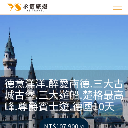
德意洋洋.醉愛南德.三大古
城古堡.三大遊船.楚格最高
峰.尊爵賓士遊.德國10天
NT$107,900
起