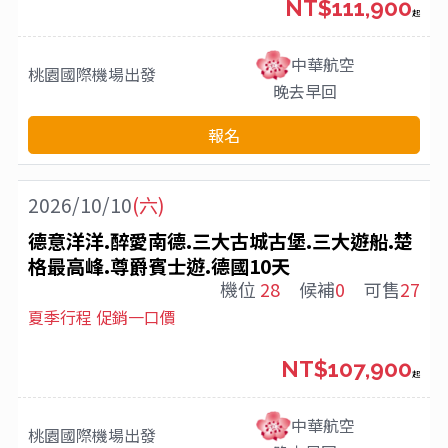
NT$111,900
起
中華航空
桃園國際機場
出發
晚去早回
報名
2026/10/10
(六)
德意洋洋.醉愛南德.三大古城古堡.三大遊船.楚
格最高峰.尊爵賓士遊.德國10天
機位
28
候補
0
可售
27
夏季行程 促銷一口價
NT$107,900
起
中華航空
桃園國際機場
出發