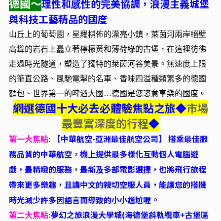
德國～
理性和感性的完美協調，浪漫主義城堡
與科技工藝精品的國度
山丘上的葡萄園，星羅棋佈的漂亮小鎮，萊茵河兩岸絕壁
高聳的岩石上矗立著檸檬黃和薄荷綠的古堡，在這裡彷彿
走過時光隧道，塑造了獨特的萊茵河谷美景。無速度上限
的筆直公路、風馳電掣的名車、香味四溢種類繁多的德國
麵包、世界第一的啤酒大國…德國是您恣意享樂的國度。
網選德國十大必去必體驗焦點之旅
◆
市場
最豐富深度的行程
◆
第一大焦點:
【中華航空-亞洲最佳航空公司】 搭乘最佳服
務品質的中華航空，機上提供最多樣化互動個人電腦遊
戲，最精緻的服務，最新及多部電影選擇，也將飛行旅程
帶來更多樂趣，且講中文的親切空服人員，能讓您的搭機
。
時光減少許多因語言而導致的小小尷尬喔
第二大焦點:
夢幻之旅浪漫大學城(海德堡斜軌纜車+古堡區