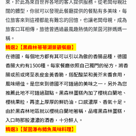
來，於此為來自世界各地的客人提供服務。從老闆母親壯
闊的體型，你就可以發現此餐廳提供的餐點有多美味，每
位旅客來到這裡都能有難忘的回憶，也讓老闆母親，成為
旅客口耳相傳，旅徳曾遇過最風趣熱情的萊茵河胖媽媽一
稱。
精選2【黑森林蒂蒂湖景觀餐廳】
在德國，每個地方都有其可以引以為傲的香腸品種，德國
香腸大約有1500種。每家餐廳依照自己獨門的祕方，將香
腸或煎或烤至表皮金黃香脆，搭配酸菜和黃芥末醬食用，
風味絕佳。是您來到德國不可錯過的美味之一，另外為您
推薦此地不可錯過甜點。黑森林蛋糕內加了櫻桃白蘭地、
櫻桃果粒，再塗上厚厚的鮮奶油，口感濃厚、香氣十足。
由於黑森林地區就以櫻桃白蘭地著稱，品嚐黑森林蛋糕，
入口時那股濃濃的酒香，十分醉人。
精選3【萊茵瀑布鱒魚風味料理】