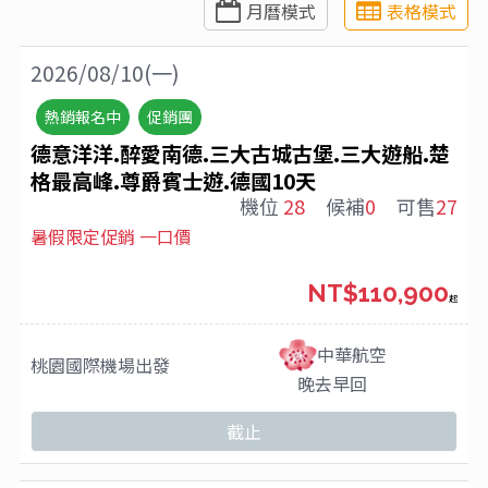
月曆模式
表格模式
2026/08/10(一)
熱銷報名中
促銷團
德意洋洋.醉愛南德.三大古城古堡.三大遊船.楚
格最高峰.尊爵賓士遊.德國10天
機位
28
候補
0
可售
27
暑假限定促銷 一口價
NT$110,900
起
中華航空
桃園國際機場
出發
晚去早回
截止