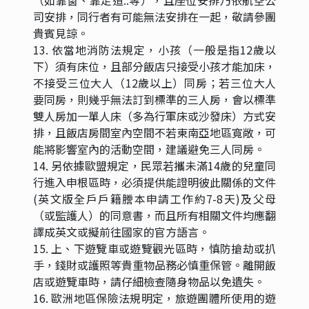
司安排，同行者有可能無法安排在一起，敬請參團
貴賓見諒。
13. 依當地消防法規定，小孩（一般是指12歲以
下）須有床位，且部分飯店只接受小孩才能加床，
不接受三位大人（12歲以上）同房；若三位大人
要同房，則幾乎無法訂到標準的三人房，會以標準
雙人房加一單人床（多為行軍床或沙發床）方式安
排，且飯店房間室內空間不若東南亞地區寬敞，可
能將影響室內的活動空間，建議避免三人同房。
14. 另依據歐盟規定，民眾若攜未滿14歲的兒童同
行進入申根區時，必須提供能證明彼此關係的文件
(英文版全戶戶籍謄本申請工作約7-8天)及父母
（或監護人）的同意書，而且所有相關文件均應翻
譯成英文或擬前往國家的官方語言。
15. 上、下遊覽車或遊覽觀光區時，慎防搶劫或扒
手，錢財或護照等貴重物品務必慎重保管。離開飯
店或遊覽車時，請仔細檢查隨身物品以免遺失。
16. 歐洲地區保險法規明定，旅遊團體所使用的遊