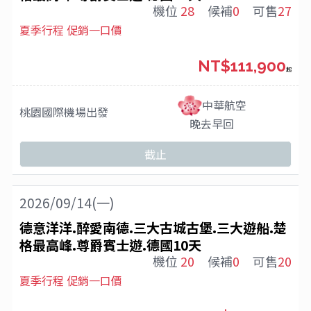
機位
28
候補
0
可售
27
夏季行程 促銷一口價
NT$111,900
起
中華航空
桃園國際機場
出發
晚去早回
截止
2026/09/14(一)
德意洋洋.醉愛南德.三大古城古堡.三大遊船.楚
格最高峰.尊爵賓士遊.德國10天
機位
20
候補
0
可售
20
夏季行程 促銷一口價