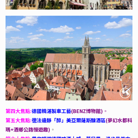
第四大焦點:
德國精湛製車工藝
(BENZ
博物館)
。
第五大焦點:
徳法邊靜「醉」美亞爾薩斯釀酒區
(
夢幻水都科
瑪+酒鄉公路慢遊趣)
。