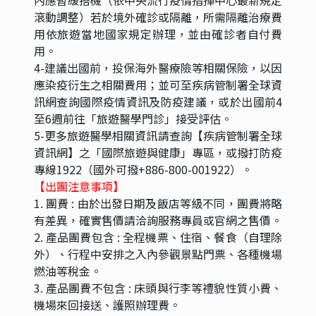
滾動調整）若於境外確診或隔離，所需隔離治療費
用依旅遊當地國家規定辦理，並由確診者自付費
用。
4-建議出國前，投保海外醫療險等相關保險，以因
應染疫衍生之相關費用；並可至疾病管制署全球資
訊網查詢國際疫情資訊及防疫建議，或於出國前4
至6週前往「旅遊醫學門診」接受評估。
5-更多旅遊醫學相關資訊請查詢【疾病管制署全球
資訊網】之「國際旅遊與健康」專區，或撥打防疫
專線1922（國外可撥+886-800-001922）。
【出團注意事項】
1. 團費 : 由於出發日期及飯店等級不同，團費將略
有差異，確實售價請洽詢服務專員或官網之售價。
2. 產品團費包含 : 全程機票、住宿、餐食（自理除
外）、行程中安排之入內參觀景點門票、各種機場
燃油等稅金。
3. 產品團費不包含 : 床頭與行李等禮貌性質小費、
機場來回接送、護照辦理費。