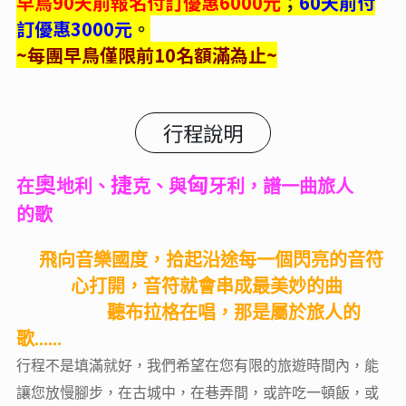
早鳥90天前報名付訂優惠6000元
；
60天前付
訂優惠3000元
。
~每團早鳥僅限前10名額滿為止~
行程說明
奧
捷
匈
在
地利、
克、與
牙利，譜一曲旅人
的歌
飛向音樂國度，拾起沿途每一個閃亮的音符
心打開，音符就會串成最美妙的曲
聽布拉格在唱，那是屬於旅人的
歌......
行程不是填滿就好，我們希望在您有限的旅遊時間內，能
讓您放慢腳步，在古城中，在巷弄間，或許吃一頓飯，或