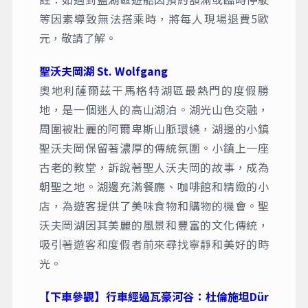
等因素導致無法搭乘時，將每人現場退費5歐
元，敬請了解。
聖沃夫岡湖 St. Wolfgang
奧地利薩爾茲干馬格特湖區最熱門的度假勝
地，是一個迷人的高山湖泊。湖光山色交融，
周圍被壯麗的阿爾卑斯山脈環繞，湖邊的小鎮
聖沃夫岡保留著濃厚的傳統氛圍。小鎮上一座
古老的教堂，訴說著聖人沃夫岡的故事，成為
朝聖之地。湖邊充滿餐廳、咖啡館和精緻的小
店，為遊客提供了美味食物和購物的機會。聖
沃夫岡湖因其美麗的風景和豐富的文化傳統，
吸引著遊客和度假者前來尋找寧靜和美好的時
光。
【下車參觀】行車經過瓦豪河谷：杜倫施坦Dür