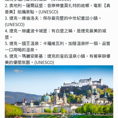
2. 奧地利－薩爾茲堡：音樂神童莫扎特的故鄉，電影【真
善美】拍攝景點。(UNESCO)
3. 捷克－庫倫洛夫：保存最完整的中世紀童話小鎮。
(UNESCO)
4. 捷克－赫盧波卡城堡：有白堡之稱，是捷克最美的城
堡。
5. 捷克－國王溫泉：卡羅維瓦利，加贈溫泉杯一個，品嘗
一口用喝的溫泉。
6. 捷克－瑪麗安斯基：捷克的皇后溫泉小鎮，有著寧靜優
美的優閒氛圍。(UNESCO)