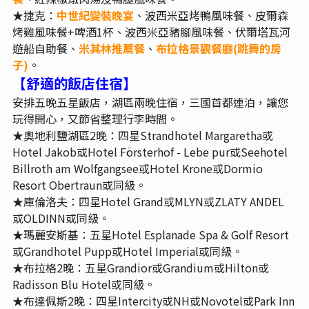
★捷克：
中世紀變裝晚宴
、波西米亞烤鴨風味餐、皮爾森
烤雞風味餐+啤酒1杯、波西米亞豬腳風味餐、伏爾塔瓦河
遊船自助餐、
米其林推薦餐
、
布拉格景觀餐廳(跳舞的房
子)
。
【舒適的飯店住宿
】
安排五晚五星飯店，湖區兩晚住宿，三國首都連泊，讓您
玩得開心，又節省整理行李時間。
★奧地利鹽湖區2晚：四星Strandhotel Margaretha或
Hotel Jakob或Hotel Försterhof - Lebe pur或Seehotel
Billroth am Wolfgangsee或Hotel Krone或Dormio
Resort Obertraun或同級。
★庫倫洛夫：四星Hotel Grand或MLYN或ZLATY ANDEL
或OLDINN或同級。
★瑪麗安斯基：五星Hotel Esplanade Spa & Golf Resort
或Grandhotel Pupp或Hotel Imperial或同級。
★布拉格2晚：五星Grandior或Grandium或Hilton或
Radisson Blu Hotel或同級。
★布達佩斯2晚：四星Intercity或NH或Novotel或Park Inn