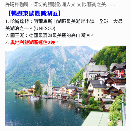
許喝杯咖啡，深切的體驗歐洲人文.文化.藝術之美……
【暢遊東歐最美湖區】
1. 哈斯達特：阿爾卑斯山湖區最美湖畔小鎮，全球十大最
美湖泊之一。(UNESCO)
2. 國王湖：德國最清澈最美麗的高山湖泊。
3.
奧地利鹽湖區連住2晚。