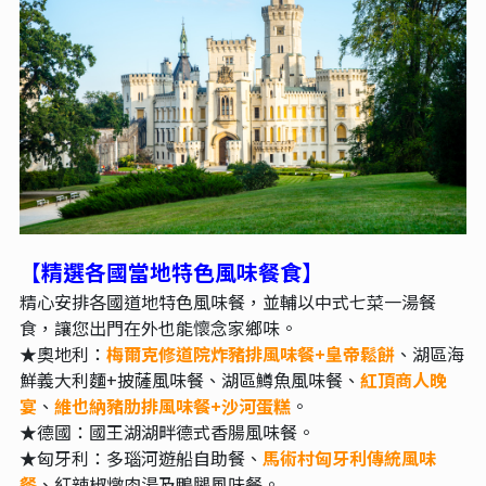
【精選各國當地特色風味餐食
】
精心安排各國道地特色風味餐，並輔以中式七菜一湯餐
食，讓您出門在外也能懷念家鄉味。
★奧地利：
梅爾克修道院炸豬排風味餐+皇帝鬆餅
、湖區海
鮮義大利麵+披薩風味餐、湖區鱒魚風味餐、
紅頂商人晚
宴
、
維也納豬肋排風味餐+沙河蛋糕
。
★德國：國王湖湖畔德式香腸風味餐。
★匈牙利：多瑙河遊船自助餐、
馬術村匈牙利傳統風味
餐
、紅辣椒燉肉湯及鴨腿風味餐。