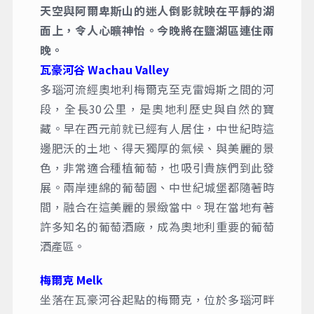
天空與阿爾卑斯山的迷人倒影就映在平靜的湖
面上，令人心曠神怡。今晚將在鹽湖區連住兩
晚。
瓦豪河谷 Wachau Valley
多瑙河流經奧地利梅爾克至克雷姆斯之間的河
段，全長30公里，是奧地利歷史與自然的寶
藏。早在西元前就已經有人居住，中世紀時這
邊肥沃的土地、得天獨厚的氣候、與美麗的景
色，非常適合種植葡萄，也吸引貴族們到此發
展。兩岸連綿的葡萄園、中世紀城堡都隨著時
間，融合在這美麗的景緻當中。現在當地有著
許多知名的葡萄酒廠，成為奧地利重要的葡萄
酒產區。
梅爾克 Melk
坐落在瓦豪河谷起點的梅爾克，位於多瑙河畔