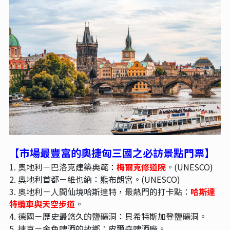
【市場最豐富的奧捷匈三國之必訪景點門票
】
1. 奧地利－巴洛克建築典範：
梅爾克修道院
。(UNESCO)
2. 奧地利首都－維也納：熊布朗宮。(UNESCO)
3. 奧地利－人間仙境哈斯達特，最熱門的打卡點：
哈斯達
特纜車與天空步道
。
4. 德國－歷史最悠久的鹽礦洞：貝希特斯加登鹽礦洞。
5. 捷克－金色啤酒的故鄉：皮爾森啤酒廠。