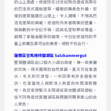
的山上高處。修道院在18世紀時改建成為現在
的巴洛克式風格建築。耀眼的鵝黃色外牆，宏
偉的建築盤踞在山頭上，令人讚嘆，不愧為巴
洛克建築的典範！修道院內有著精美的壁畫、
與無數的中世紀手稿，因其名望和學術價值，
避開了拿破侖戰爭的破壞。今日從修道院的平
臺上俯瞰瓦豪河谷的美景，絕對不枉此行。
薩爾茲甘馬格特鹽湖區 Salzkammergut
整個鹽湖區由12個大小湖泊串連，像一串美麗
的珍珠，得天獨厚的自然景觀，夏天可從事潛
水，冬天則可滑雪，一年四季有許多遊客來
訪，也是當地人與歐洲人熱愛的休閒渡假勝
地。為您安排聖沃夫岡湖或其他鹽湖區遊船，
從不同角度欣賞鹽湖區與周圍阿爾卑斯山的迷
人景色。
註：如遇到鹽湖區遊船因預約額滿或臨時停駛