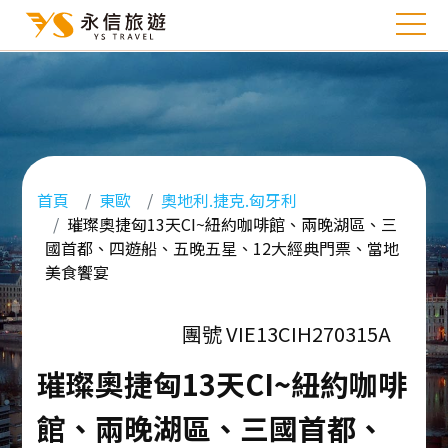
首頁
東歐
奧地利.捷克.匈牙利
璀璨奧捷匈13天CI~紐約咖啡館、兩晚湖區、三
國首都、四遊船、五晚五星、12大經典門票、當地
美食饗宴
團號 VIE13CIH270315A
璀璨奧捷匈13天CI~紐約咖啡
館、兩晚湖區、三國首都、