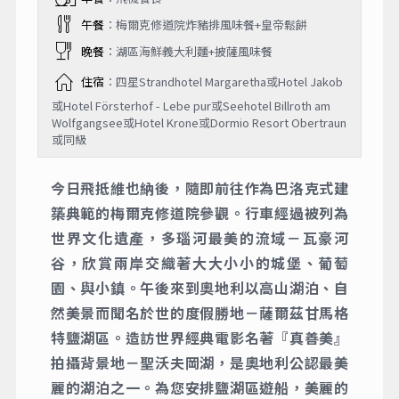
午餐
：梅爾克修道院炸豬排風味餐+皇帝鬆餅
晚餐
：湖區海鮮義大利麵+披薩風味餐
住宿
：四星Strandhotel Margaretha或Hotel Jakob
或Hotel Försterhof - Lebe pur或Seehotel Billroth am
Wolfgangsee或Hotel Krone或Dormio Resort Obertraun
或同級
今日飛抵維也納後，隨即前往作為巴洛克式建
築典範的梅爾克修道院參觀。行車經過被列為
世界文化遺產，多瑙河最美的流域－瓦豪河
谷，欣賞兩岸交織著大大小小的城堡、葡萄
園、與小鎮。午後來到奧地利以高山湖泊、自
然美景而聞名於世的度假勝地－薩爾茲甘馬格
特鹽湖區。造訪世界經典電影名著『真善美』
拍攝背景地－聖沃夫岡湖，是奧地利公認最美
麗的湖泊之一。為您安排鹽湖區遊船，美麗的