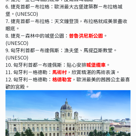
6. 捷克首都－布拉格：歐洲最大古堡建築群－布拉格城
堡。(UNESCO)
7. 捷克首都－布拉格：天文鐘登頂，布拉格就成美景盡收
眼底。
8. 捷克－森林中的城堡公園：
普魯洪尼斯公園
。
(UNESCO)
9. 匈牙利首都－布達佩斯：漁夫堡、馬提亞斯教堂。
(UNESCO)
10. 匈牙利首都－布達佩斯：貼心安排
城堡纜車
。
11. 匈牙利－格德勒：
馬術村
，欣賞精湛的馬術表演。
12. 匈牙利－格德勒：
格德勒宮
，歐洲最美的茜茜公主最喜
歡的宮殿。