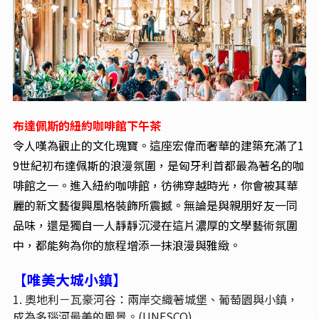
布達佩斯的紐約咖啡館下午茶
令人嘆為觀止的文化瑰寶。這座宏偉而奢華的建築充滿了1
9世紀初布達佩斯的浪漫氛圍，是匈牙利首都最為著名的咖
啡館之一。進入紐約咖啡館，彷彿穿越時光，你會被其華
麗的新文藝復興風格裝飾所震撼。無論是與親朋好友一同
品味，還是獨自一人靜靜沉浸在這片濃厚的文學藝術氛圍
中，都能夠為你的旅程增添一抹浪漫與雅緻。
【唯美大城小鎮】
1. 奧地利－瓦豪河谷：兩岸交織著城堡、葡萄園與小鎮，
成為多瑙河最美的風景。(UNESCO)