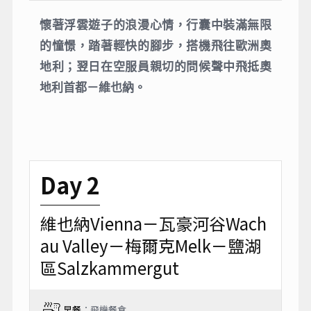
懷著浮雲遊子的浪漫心情，行囊中裝滿無限
的憧憬，踏著輕快的腳步，搭機飛往歐洲奧
地利；翌日在空服員親切的問候聲中飛抵奧
地利首都－維也納。
Day 2
維也納Vienna－瓦豪河谷Wach
au Valley－梅爾克Melk－鹽湖
區Salzkammergut
早餐
：飛機餐食