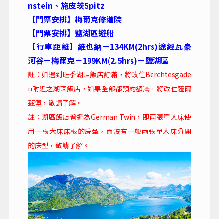
nstein、施皮茨Spitz
【門票安排】梅爾克修道院
【門票安排】鹽湖區遊船
【行車距離】維也納－134KM(2hrs)途經瓦豪
河谷－梅爾克－199KM(2.5hrs)－鹽湖區
註：如遇到旺季湖區飯店訂滿，將改住Berchtesgade
n附近之湖區飯店，如果全部都預約額滿，將改住薩爾
茲堡，敬請了解。
註：湖區飯店普遍為German Twin，即兩張單人床使
用一張大床床板的房型，而沒有一般兩張單人床分開
的床型，敬請了解。