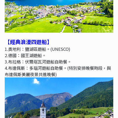
【經典浪漫四遊船
】
1.奧地利：鹽湖區遊船。(UNESCO)
2.德國：國王湖遊船。
3.布拉格：伏爾塔瓦河遊船自助餐。
4.布達佩斯：多瑙河遊船自助餐。(特別安排晚餐時段，與
布達佩斯美麗夜景共進晚餐)