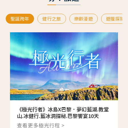
聖誕跨年
健行之旅
樂齡漫遊
遊獵探險
《極光行者》冰島X巴黎．夢幻藍湖.教堂
山.冰健行.藍冰洞探秘.巴黎饗宴10天
查看更多極光行程 >