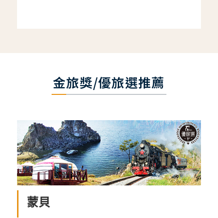
金旅獎/優旅選推薦
蒙貝