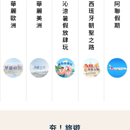
華麗歐洲
華麗美洲
沁涼暑假放肆玩
西班牙朝聖之路
阿聯假期
夯！旅遊