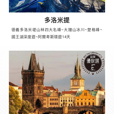
多洛米提
德義多洛米堤山林四大名峰~大鐘山冰川~楚格峰~
國王湖深度遊~阿爾卑斯環遊14天