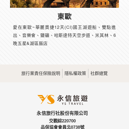
東歐
愛在東歐~華麗奧捷12天(CI)國王湖遊船、雙點進
出、音樂會、鹽礦、哈斯達特天空步道、米其林、6
晚五星&湖區飯店
旅行業責任保險說明
隱私權政策
社群總覽
永信旅行社股份有限公司
交觀綜220700
品保協會會員北0738號