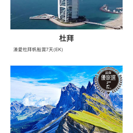
杜拜
溱愛杜拜帆船賞7天(EK)