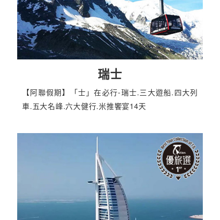
瑞士
【阿聯假期】「士」在必行-瑞士.三大遊船.四大列
車.五大名峰.六大健行.米推饗宴14天