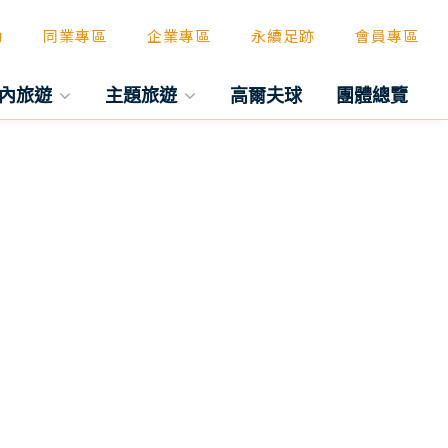
動
同業專區
企業專區
永續足跡
會員專區
內旅遊
主題旅遊
高爾夫球
團體總覽
往後