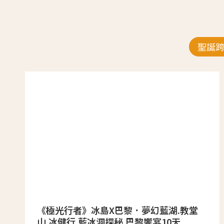
聖誕
《極光行者》冰島X巴黎．夢幻藍湖.教堂
山.冰健行.藍冰洞探秘.巴黎饗宴10天