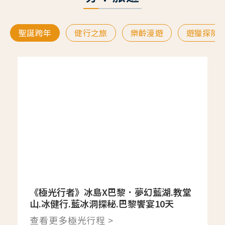
聖誕跨年
健行之旅
樂齡漫遊
遊獵探險
《極光行者》冰島X巴黎．夢幻藍湖.教堂
山.冰健行.藍冰洞探秘.巴黎饗宴10天
查看更多極光行程 >