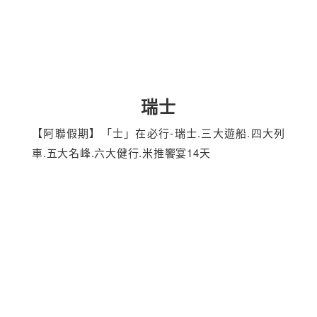
瑞士
【阿聯假期】「士」在必行-瑞士.三大遊船.四大列
車.五大名峰.六大健行.米推饗宴14天