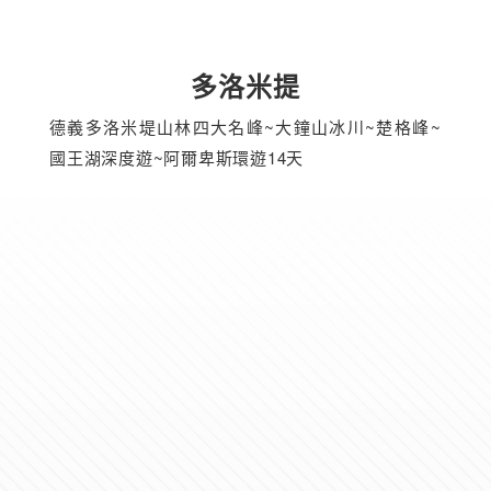
多洛米提
德義多洛米堤山林四大名峰~大鐘山冰川~楚格峰~
國王湖深度遊~阿爾卑斯環遊14天