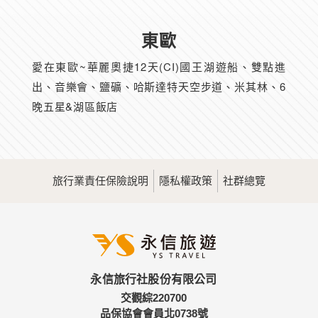
東歐
愛在東歐~華麗奧捷12天(CI)國王湖遊船、雙點進
出、音樂會、鹽礦、哈斯達特天空步道、米其林、6
晚五星&湖區飯店
旅行業責任保險說明
隱私權政策
社群總覽
永信旅行社股份有限公司
交觀綜220700
品保協會會員北0738號