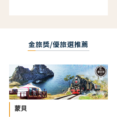
金旅獎/優旅選推薦
蒙貝