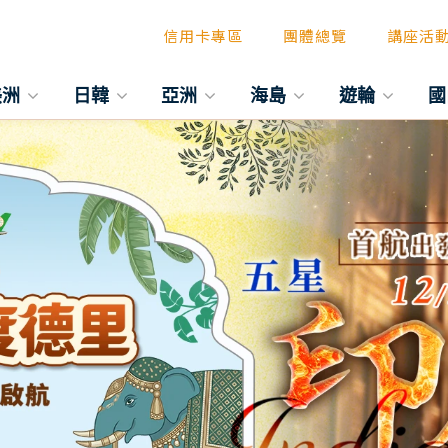
信用卡專區
團體總覽
講座活
美洲
日韓
亞洲
海島
遊輪
國