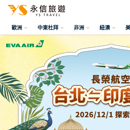
歐洲
中東杜拜
非洲
紐澳
往前