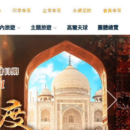
動
同業專區
企業專區
永續足跡
會員專區
內旅遊
主題旅遊
高爾夫球
團體總覽
往後