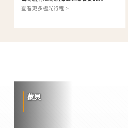
查看更多極光行程 >
蒙貝