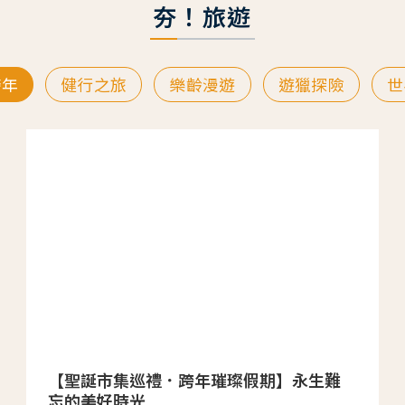
夯！旅遊
跨年
健行之旅
樂齡漫遊
遊獵探險
世
【聖誕市集巡禮．跨年璀璨假期】永生難
忘的美好時光