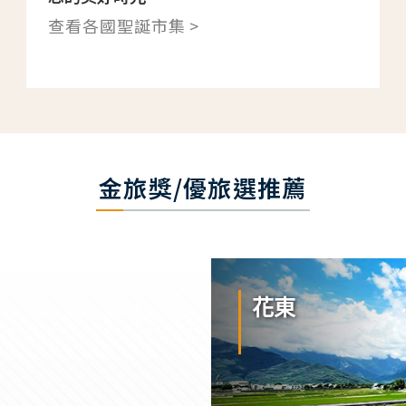
查看各國聖誕市集 >
金旅獎/優旅選推薦
花東