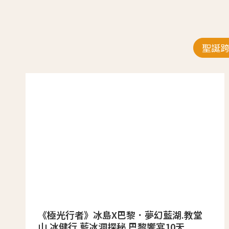
聖誕
《極光行者》冰島X巴黎．夢幻藍湖.教堂
山.冰健行.藍冰洞探秘.巴黎饗宴10天