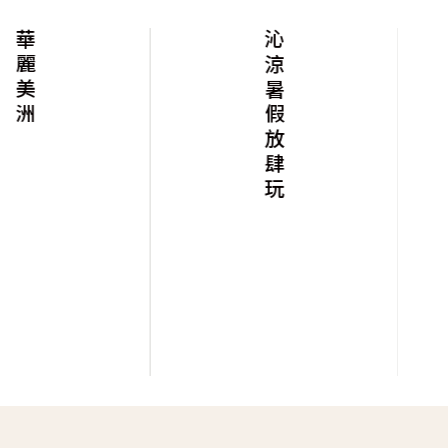
華麗美洲
沁涼暑假放肆玩