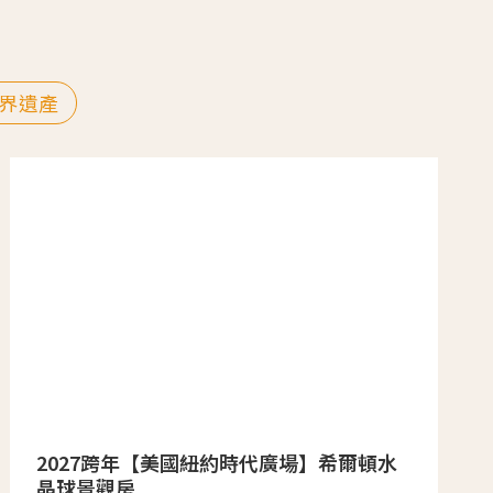
界遺產
2027跨年【美國紐約時代廣場】希爾頓水
晶球景觀房