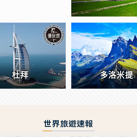
杜拜
多洛米提
世界旅遊速報