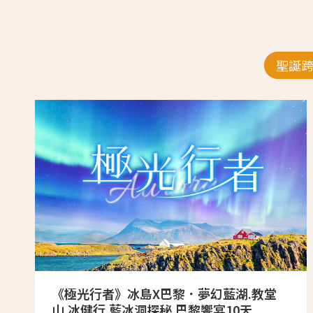
聖誕
《極光行者》冰島X巴黎．夢幻藍湖.教堂
山.冰健行.藍冰洞探秘.巴黎饗宴10天