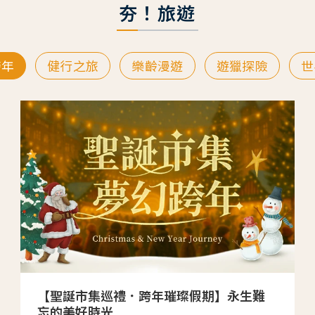
夯！旅遊
跨年
健行之旅
樂齡漫遊
遊獵探險
世
【聖誕市集巡禮．跨年璀璨假期】永生難
忘的美好時光