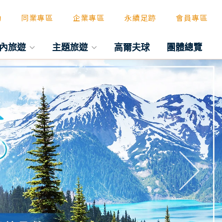
動
同業專區
企業專區
永續足跡
會員專區
內旅遊
主題旅遊
高爾夫球
團體總覽
往後