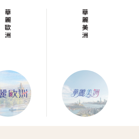
華麗美洲
沁涼暑假放肆玩