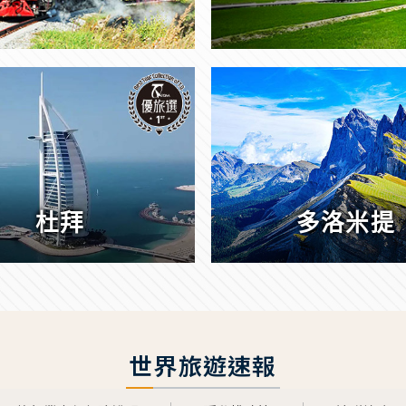
杜拜
多洛米提
世界旅遊速報