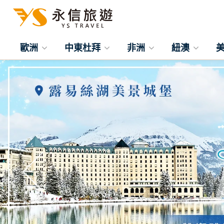
歐洲
中東杜拜
非洲
紐澳
往前