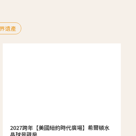
界遺產
2027跨年【美國紐約時代廣場】希爾頓水
晶球景觀房