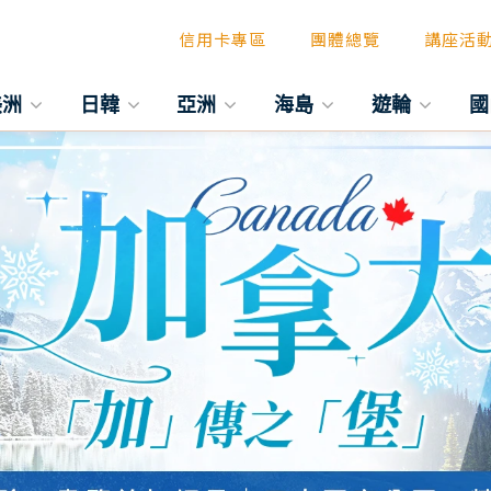
信用卡專區
團體總覽
講座活
美洲
日韓
亞洲
海島
遊輪
國