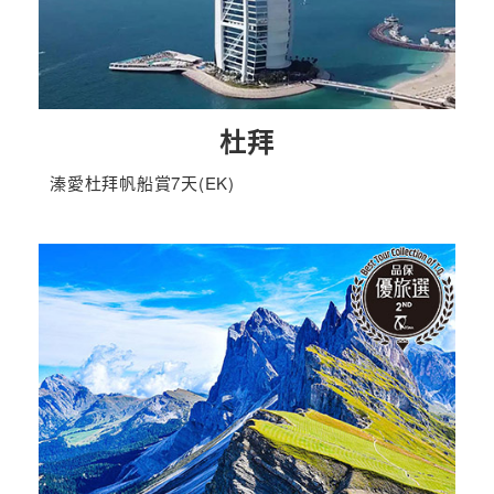
杜拜
溱愛杜拜帆船賞7天(EK)