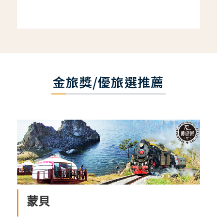
金旅獎/優旅選推薦
蒙貝