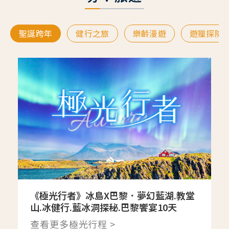
聖誕跨年
健行之旅
樂齡漫遊
遊獵探險
《極光行者》冰島X巴黎．夢幻藍湖.教堂
山.冰健行.藍冰洞探秘.巴黎饗宴10天
查看更多極光行程 >