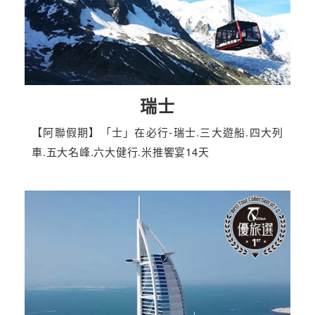
瑞士
【阿聯假期】「士」在必行-瑞士.三大遊船.四大列
車.五大名峰.六大健行.米推饗宴14天