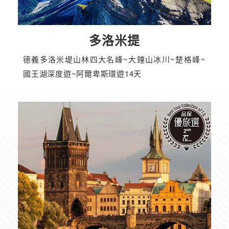
多洛米提
德義多洛米堤山林四大名峰~大鐘山冰川~楚格峰~
國王湖深度遊~阿爾卑斯環遊14天