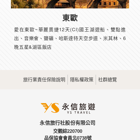
東歐
愛在東歐~華麗奧捷12天(CI)國王湖遊船、雙點進
出、音樂會、鹽礦、哈斯達特天空步道、米其林、6
晚五星&湖區飯店
旅行業責任保險說明
隱私權政策
社群總覽
永信旅行社股份有限公司
交觀綜220700
品保協會會員北0738號