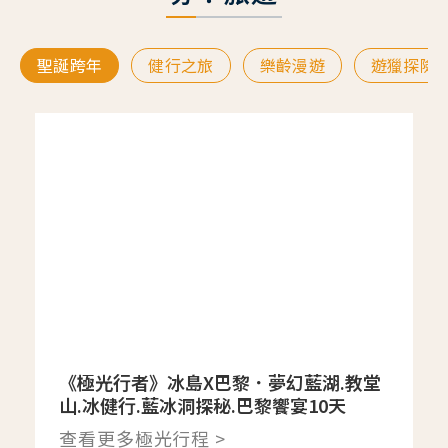
聖誕跨年
健行之旅
樂齡漫遊
遊獵探險
《極光行者》冰島X巴黎．夢幻藍湖.教堂
山.冰健行.藍冰洞探秘.巴黎饗宴10天
查看更多極光行程 >