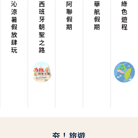
沁涼暑假放肆玩
西班牙朝聖之路
阿聯假期
華航假期
綠色遊程
夯！旅遊