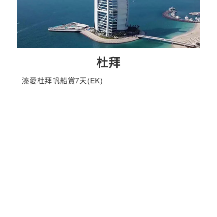
杜拜
溱愛杜拜帆船賞7天(EK)