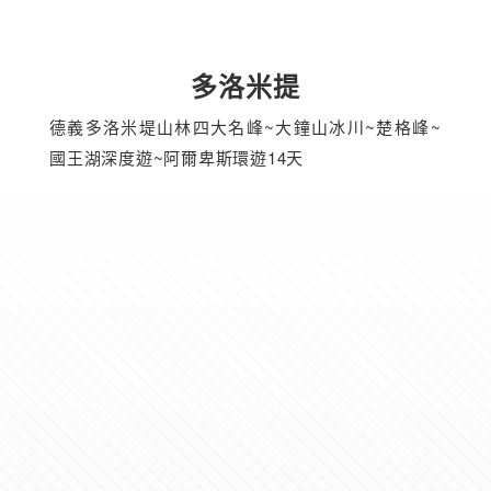
多洛米提
德義多洛米堤山林四大名峰~大鐘山冰川~楚格峰~
國王湖深度遊~阿爾卑斯環遊14天