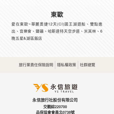
東歐
愛在東歐~華麗奧捷12天(CI)國王湖遊船、雙點進
出、音樂會、鹽礦、哈斯達特天空步道、米其林、6
晚五星&湖區飯店
旅行業責任保險說明
隱私權政策
社群總覽
永信旅行社股份有限公司
交觀綜220700
品保協會會員北0738號