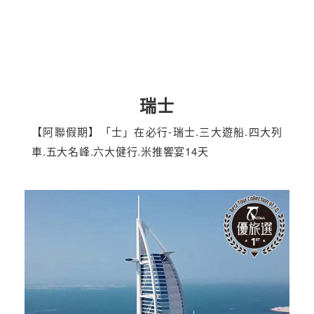
瑞士
【阿聯假期】「士」在必行-瑞士.三大遊船.四大列
車.五大名峰.六大健行.米推饗宴14天