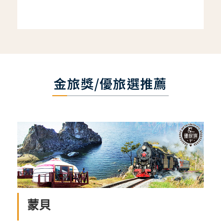
金旅獎/優旅選推薦
蒙貝