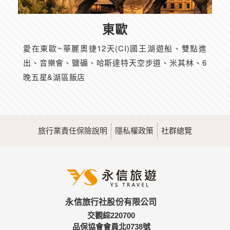
東歐
愛在東歐~華麗奧捷12天(CI)國王湖遊船、雙點進
出、音樂會、鹽礦、哈斯達特天空步道、米其林、6
晚五星&湖區飯店
旅行業責任保險說明
隱私權政策
社群總覽
永信旅行社股份有限公司
交觀綜220700
品保協會會員北0738號