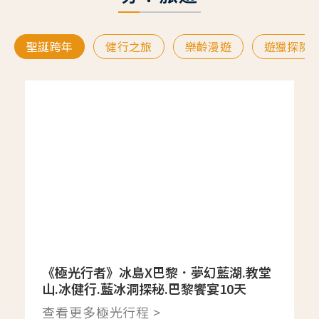
聖誕跨年
健行之旅
樂齡漫遊
遊獵探險
《極光行者》冰島X巴黎．夢幻藍湖.教堂
山.冰健行.藍冰洞探秘.巴黎饗宴10天
查看更多極光行程 >