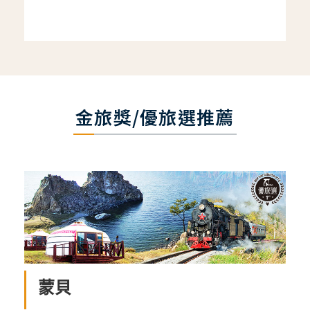
金旅獎/優旅選推薦
蒙貝