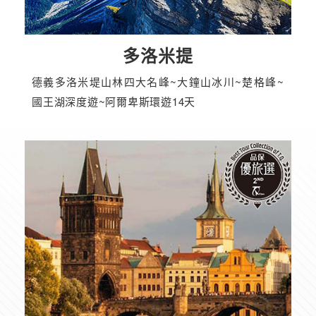
多洛米提
德義多洛米堤山林四大名峰~大鐘山冰川~楚格峰~
國王湖深度遊~阿爾卑斯環遊14天