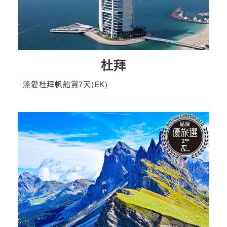
杜拜
溱愛杜拜帆船賞7天(EK)