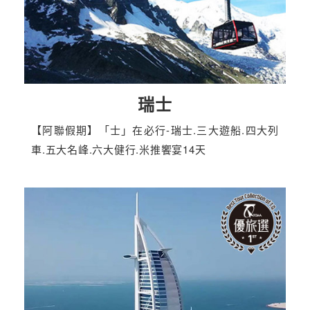
瑞士
【阿聯假期】「士」在必行-瑞士.三大遊船.四大列
車.五大名峰.六大健行.米推饗宴14天