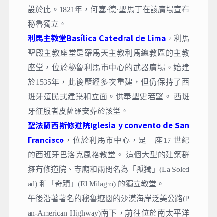
設於此。1821年，何塞·德·聖馬丁在該廣場宣布
秘魯獨立。
利馬主教堂Basílica Catedral de Lima
，
利馬
聖殿主教座堂是羅馬天主教利馬總教區的主教
座堂，位於秘魯利馬市中心的武器廣場。始建
於1535年，此後歷經多次重建，但仍保持了西
班牙殖民式建築和立面。供奉聖史若望。 西班
牙征服者皮薩羅安葬於該堂。
聖法蘭西斯修道院Iglesia y convento de San
Francisco
，
位於利馬市中心，是一座17 世紀
的西班牙巴洛克風格教堂。 這個大型的建築群
擁有修道院、寺廟和兩間名為「孤獨」(La Soled
ad) 和「奇蹟」(El Milagro) 的獨立教堂。
午後沿著著名的秘魯遼闊的沙漠海岸泛美公路(P
an-American Highway)南下，前往位於南太平洋