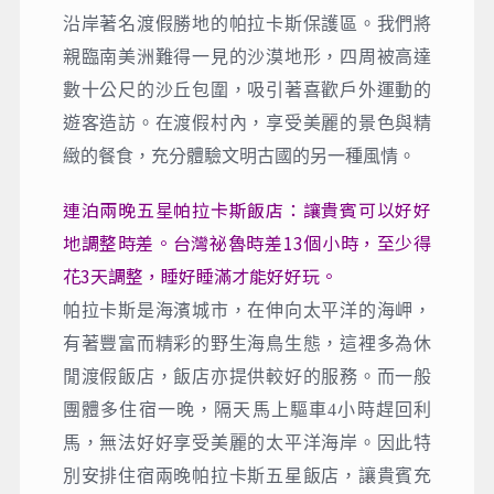
沿岸著名渡假勝地的帕拉卡斯保護區。我們將
親臨南美洲難得一見的沙漠地形，四周被高達
數十公尺的沙丘包圍，吸引著喜歡戶外運動的
遊客造訪。在渡假村內，享受美麗的景色與精
緻的餐食，充分體驗文明古國的另一種風情。
連泊兩晚五星帕拉卡斯飯店：讓貴賓可以好好
地調整時差。台灣祕魯時差13個小時，至少得
花3天調整，睡好睡滿才能好好玩。
帕拉卡斯是海濱城市，在伸向太平洋的海岬，
有著豐富而精彩的野生海鳥生態，這裡多為休
閒渡假飯店，飯店亦提供較好的服務。而一般
團體多住宿一晚，隔天馬上驅車4小時趕回利
馬，無法好好享受美麗的太平洋海岸。因此特
別安排住宿兩晚帕拉卡斯五星飯店，讓貴賓充