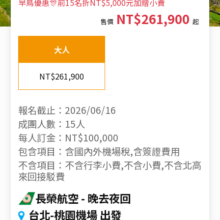
早鳥優惠🎊前15名折NT$5,000元加贈小費
NT$261,900
售價
起
大人
NT$261,900
報名截止：2026/06/16
成團人數：15人
每人訂金：NT$100,000
包含項目：含國內外機場稅,含簽證費用
不含項目：不含行李小費,不含小費,不含北高
來回接駁費
長榮航空
晚去夜回
台北-桃園機場 出發