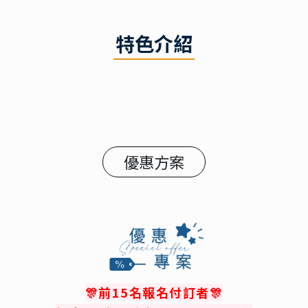
特色介紹
優惠方案
🎊
前15名報名付訂者
🎊