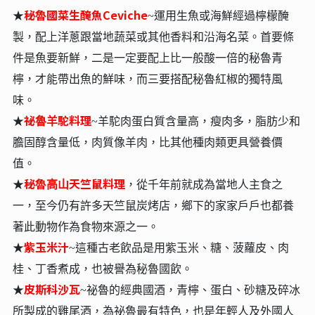
秘魯國菜生醃魚Ceviche
★
~運⽤⽣⿂或海鮮經過檸檬醃
製，配上洋蔥跟當地蔬菜或其他香料和沿海名菜。⾸要條
件是⿂要新鮮，⼆是⼀定要配上比⼀般酸⼀倍的秘魯青
檸，才能帶出⿂的鮮味，⽽三要搭配秘魯紅椒的獨特風
味。
祕魯⽺駝料理
★
~⽺駝⾁蛋⽩質含量⾼，瘦⾁多，脂肪少和
膽固醇含量低，⾁質像⽺⾁，比其他種⾁類更具營養價
值。
秘魯⾼⼭天竺鼠料理
★
，從千年前就成為當地⼈主食之
⼀，⾄今仍有許多天竺鼠炭烤店，鄉下的家家⼾⼾也都養
著此動物作為食物來源之⼀。
紫玉米汁
★
~這種古老飲品是⽤紫⽟米、糖、菠蘿⽪、⾁
桂、丁香煮成，也被譽為秘魯國飲。
皮斯科沙瓦
★
~祕魯的經典國酒，青檸、蛋白、砂糖及碎冰
所製成的雞尾酒，為祕魯最有特色，也是年輕人及外國人