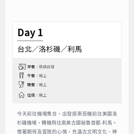
Day 1
台北／洛杉磯／利馬
早餐
：敬請自理
午餐
：機上
晚餐
：機上
住宿
：機上
今天前往機場集合，出發搭乘班機前往美國洛
杉磯機場，轉機飛往南美古國秘魯首都-利馬。
懷著期待及冒險的⼼情，充滿古文明文化、神