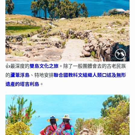
雙島文化之旅
👍最深度的
。
除了一般團體會去的古老民族
蘆葦浮島
聯合國教科文組織人類口述及無形
的
、特地安排
遺產的塔吉利島
。