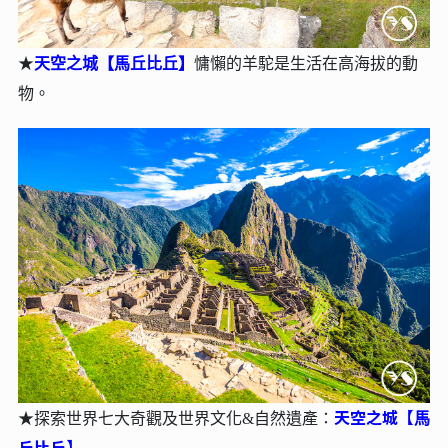
★
天空之城【⾺丘比丘】
慵懶的羊駝是生活在高海拔的動
物。
天空之城【⾺
★
探索世界七⼤奇觀及世界文化&⾃然遺產：
丘比丘】