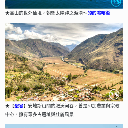
的的喀喀湖
★高山的世外仙境，朝聖太陽神之淚滴～
聖谷
★【
】安地斯山間的肥沃河谷，曾是印加農業與宗教
中心，擁有眾多古遺址與壯麗風景