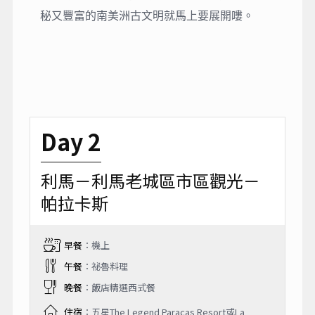
秘又豐富的南美洲古文明就馬上要展開嘍。
Day 2
利馬－利馬老城區市區觀光－
帕拉卡斯
早餐
：機上
午餐
：祕魯料理
晚餐
：飯店精選西式餐
住宿
：五星The Legend Paracas Resort或La