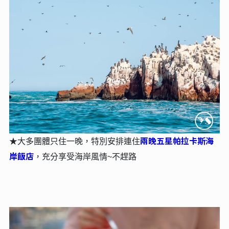
兩晚五星帕拉卡斯海
★大多團體只住一晚，特別安排連住
岸飯店
，充分享受海岸風情~不趕路