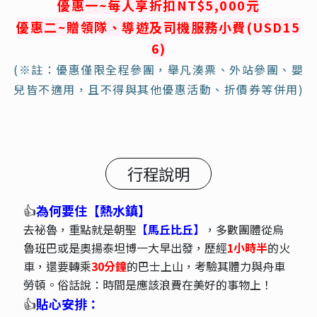
優惠一
~
每人
享折扣NT$
5,000元
優惠
二
~
贈領隊、導遊及司機服務小費
(USD15
6)
(※註：優惠僅限全程參團，舉凡湊票、外站參團、嬰
兒皆不適用，且不得與其他優惠活動、折價券等併用)
行程說明
👍
為何要住【熱水鎮】
去祕魯，重點就是朝聖
【馬丘比丘】
，多數團體從烏
魯班巴或是奧揚泰坦博一大早出發，歷經
1小時半
的火
車，還要轉乘
30分鐘
的巴士上山，考驗其體力與舟車
勞頓。俗話說：時間是應該浪費在美好的事物上！
👍
貼心安排：