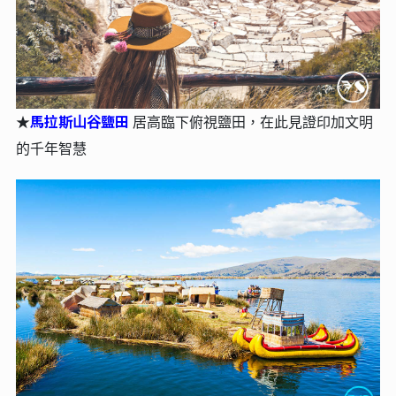
馬拉斯⼭⾕鹽田
★
居⾼臨下俯視鹽⽥，在此見證印加文明
的千年智慧