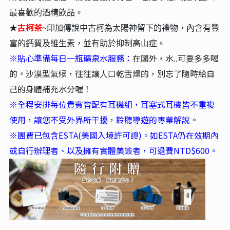
最喜歡的酒精飲品。
古柯茶
★
~印加傳說中古柯為太陽神留下的禮物，內含有豐
富的鈣質及維生素，並有助於抑制高山症。
※貼心準備每日一瓶礦泉水服務：
在國外，水..可要多多喝
的。沙漠型氣候，往往讓人口乾舌燥的，別忘了隨時給自
己的身體補充水分喔！
※全程安排每位貴賓皆配有耳機組，耳塞式耳機皆不重複
使用，讓您不受外界所干擾，聆聽導遊的專業解說。
※團費已包含ESTA(美國入境許可證)。如ESTA仍在效期內
或自行辦理者、以及擁有實體美簽者，可退費NTD$600。