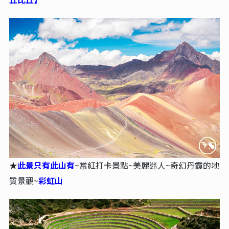
★
此景只有此山有
~當紅打卡景點~美麗迷人~奇幻丹霞的地
質景觀~
彩虹山