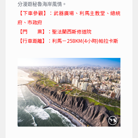
分漫遊秘魯海岸風情。
【下車參觀】：武器廣場、利馬
總統
主教堂、
府、市政府
【門 票】：聖法蘭西斯修道院
【行車距離】：利馬－258KM(4小時)帕拉卡斯