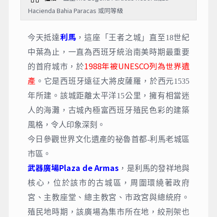
Hacienda Bahia Paracas 或同等級
利馬
今天抵達
，這座「王者之城」直至18世紀
中葉為止，一直為西班牙統治南美時期最重要
1988年被UNESCO列為世界遺
的首府城市，於
產
。它是西班牙遠征大將皮薩羅，於西元1535
年所建。該城距離太平洋15公里，擁有相當迷
人的海灘，古城內極富西班牙殖民色彩的建築
風格，令人印象深刻。
今日參觀世界文化遺產的祕魯首都-利⾺老城區
市區。
武器廣場Plaza de Armas
，
是利馬的發祥地與
核心，位於該市的古城區，周圍環繞著政府
宮、主教座堂、總主教宮、市政宮與總統府。
殖民地時期，該廣場為集市所在地，絞刑架也