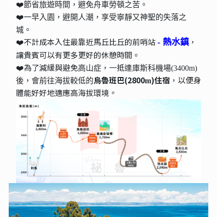
❤️節省旅遊時間，避免舟車勞頓之苦。
❤️一早入園，避開人潮，享受寧靜又神聖的失落之
城。
❤️不計成本入住最靠近馬丘比丘的前哨站
，
- 熱水鎮
讓貴賓可以有更多更好的休憩時間
。
❤️為了減緩與避免
一抵達
高山症，
庫斯科機場(3400m)
烏魯班巴(2800
)住宿
，以便身
後，會前往海拔較低的
m
體能好好地適應高海拔環境。