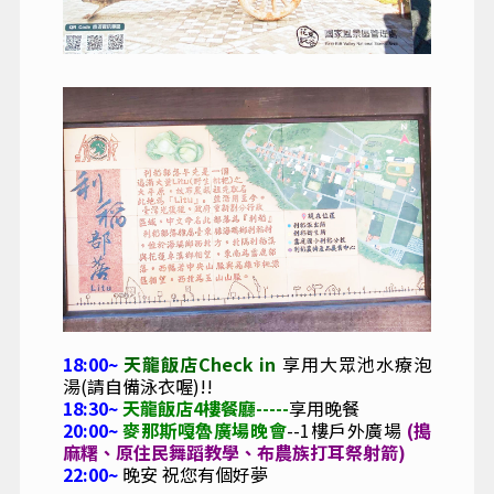
18:00~
天龍飯店Check in
享用大眾池水療泡
湯(請自備泳衣喔)!!
18:30~
天龍飯店4樓餐廳
-----
享用晚餐
20:00~
麥那斯嘎魯廣場晚會
--1樓戶外廣場
(搗
麻糬、原住民舞蹈教學、
布農族打耳祭射箭)
22:00~
晚安 祝您有個好夢