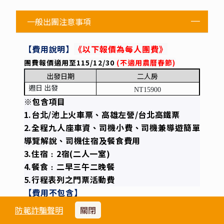
一般出團注意事項
【費用說明】
《以下報價為每人團費》
團費報價適用至115/12/30
(
不適用農曆春節)
出發日期
二人房
週日 出發
NT15900
※包含項目
1.台北/池上火車票、高雄左營/台北高鐵票
2.全程九人座車資、司機小費、司機兼導遊簡單
導覽解說、司機住宿及餐食費用
3.住宿﹕2宿(二人一室)
4.餐食﹕二早三午二晚餐
5.行程表列之門票活動費
【費用不包含】
※個人因素所產生之消費，如飲料、酒類、私人
防範詐騙聲明
關閉
購物費…等。