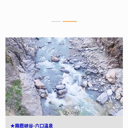
會。
★霧鹿峽谷-六口溫泉
★向陽森林遊樂區松景步道