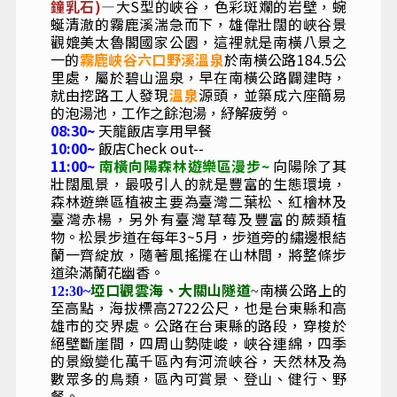
鐘乳石)
—大S型的峽谷，色彩斑斕的岩壁，蜿
蜒清澈的霧鹿溪湍急而下，雄偉壯闊的峽谷景
觀媲美太魯閣國家公園，這裡就是南橫八景之
一的
霧鹿峽谷六口野溪溫泉
於南橫公路184.5公
里處，屬於碧山溫泉，早在南橫公路闢建時，
就由挖路工人發現
溫泉
源頭，並築成六座簡易
的泡湯池，工作之餘泡湯，紓解疲勞。
08:30~
天龍飯店享用早餐
10:00~
飯店Check out--
11:00~
南橫向陽森林遊樂區漫步~
向陽除了其
壯闊風景，最吸引人的就是豐富的生態環境，
森林遊樂區植被主要為臺灣二葉松、紅檜林及
臺灣赤楊，另外有臺灣草莓及豐富的蕨類植
物。松景步道在每年
3~5
月，步道旁的繡邊根結
蘭一齊綻放，隨著風搖擺在山林間，將整條步
道染滿蘭花幽香。
埡
口觀雲海
、
大關山隧道
南橫公路上的
12:30~
~
至高點，海拔標高2722公尺，也是台東縣和高
雄市的交界處。公路在台東縣的路段，穿梭於
絕壁斷崖間，四周山勢陡峻，峽谷連綿，四季
的景緻變化萬千區內有河流峽谷，天然林及為
數眾多的鳥類，區內可賞景、登山、健行、野
餐。