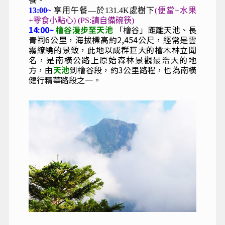
13:00~
享用午餐—於131.4K處樹下
(便當+水果
+零食小點心) (PS:請自備碗筷)
14:00~
檜谷漫步至天池
「檜谷」距離天池、長
青祠6公里，海拔標高約2,454公尺，經常是雲
霧繚繞的景致，此地以成群巨大的檜木林立聞
名，是南橫公路上原始森林景觀最浩大的地
方，由
天池
到檜谷段，約3公里路程，也為南橫
健行精華路段之一。