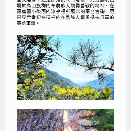
屬於高山族群的布農族人驍勇善戰的精神。在
霧鹿國小後面的涼亭裡所展示的兩台古砲，更
是見證當初在這裡的布農族人奮勇抵抗日軍的
英勇事蹟。