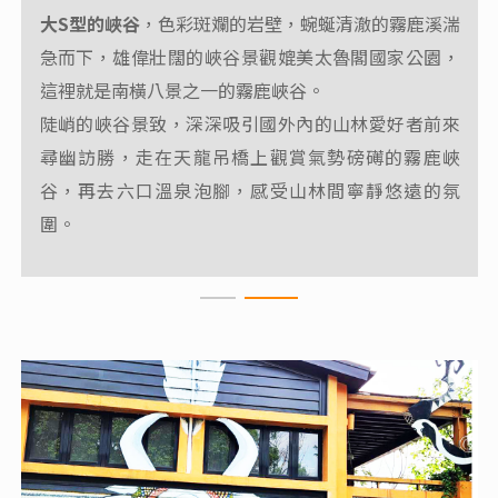
大S型的峽谷
，色彩斑斕的岩壁，蜿蜒清澈的霧鹿溪湍
海拔2312公尺的向陽，為攀登嘉明湖向陽山、三叉山
急而下，雄偉壯闊的峽谷景觀媲美太魯閣國家公園，
松景步道全長1
之登山口，也是向陽森林遊樂區所在。
這裡就是南橫八景之一的霧鹿峽谷。
231公尺
，沿線為二葉松林相，設有休憩涼亭。
陡峭的峽谷景致，深深吸引國外內的山林愛好者前來
尋幽訪勝，走在天龍吊橋上觀賞氣勢磅礡的霧鹿峽
谷，再去六口溫泉泡腳，感受山林間寧靜悠遠的氛
圍。