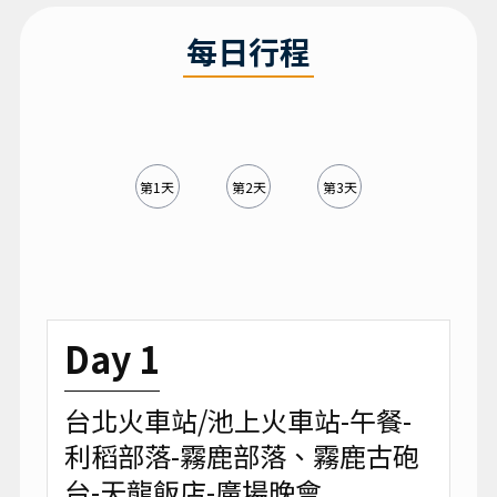
每日行程
第1天
第2天
第3天
Day 1
台北火車站/池上火車站-午餐-
利稻部落-霧鹿部落、霧鹿古砲
台-天龍飯店-廣場晚會