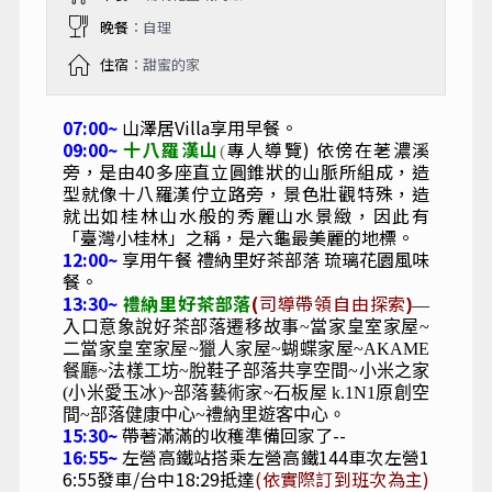
晚餐
：自理
住宿
：甜蜜的家
07:00~
山澤居Villa享用早餐。
09:00~
十八羅漢山
專人導覽) 依傍在荖濃溪
(
旁，是由40多座直立圓錐狀的山脈所組成，造
型就像十八羅漢佇立路旁，景色壯觀特殊，造
就出如桂林山水般的秀麗山水景緻，因此有
「臺灣小桂林」之稱，是六龜最美麗的地標。
12:00~
享用午餐 禮納里好茶部落 琉璃花園風味
餐。
13:30~
禮納里好茶部落
(
司導帶領自由探索
)
—
入口意象說好茶部落遷移故事~當家皇室家屋~
二當家皇室家屋~獵人家屋~蝴蝶家屋~AKAME
餐廳~法樣工坊~脫鞋子部落共享空間~小米之家
(小米愛玉冰)~部落藝術家~石板屋 k.1N1原創空
間~部落健康中心~禮納里遊客中心。
15:30~
帶著滿滿的收穫準備回家了--
16:55~
左營高鐵站搭乘左營高鐵144車次左營1
6:55發車/台中18:29抵達
(依實際訂到班次為主)