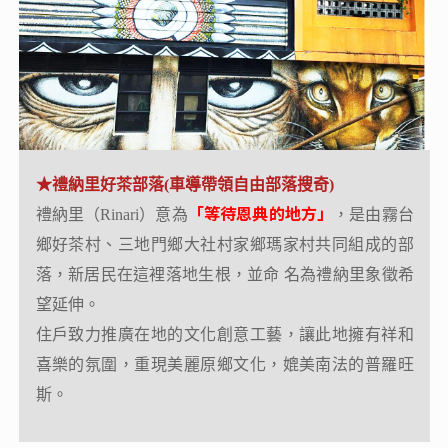
★霧鹿砲台公園
★禮納里好茶部落(車導帶領自由部落搜奇)
兩門古砲為1
「等待恩典的地方」
位於霧鹿國小後方古砲台公園內，置放的
禮納里（Rinari）意為
，是由霧台
903年俄國製造
，在日俄戰爭中，被日本擄獲此後轉
鄉好茶村、三地門鄉大社村家鄉瑪家村共同組成的部
運來台灣，為日本殖民統治台灣當局迫害布農族原住
落，新居民在這裡落地生根，並命 名為禮納里象徵希
民的鐵證之一。
望延伸。
現今砲台公園景色宜人，適合賞景、踏青是悠遊半日
住戶致力推廣在地的文化創意工藝，讓此地擁有祥和
時光的好去處。
喜樂的氛圍，重現美麗原鄉文化，媲美南法的普羅旺
斯。