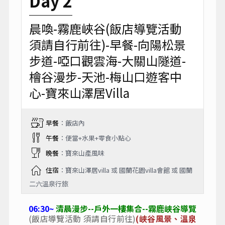
Day 2
晨喚-霧鹿峽谷(飯店導覽活動
須請自行前往)-早餐-向陽松景
步道-啞口觀雲海-大關山隧道-
檜谷漫步-天池-梅山口遊客中
心-寶來山澤居Villa
早餐
：飯店內
午餐
：便當+水果+零食小點心
晚餐
：寶來山產風味
住宿
：寶來山澤居villa 或 國蘭花園villa會館 或 國蘭
二六溫泉行旅
06:30~
清晨漫步--戶外一樓集合--霧鹿峽谷導覽
(飯店導覽活動 須請自行前往)
(峽谷風景、溫泉