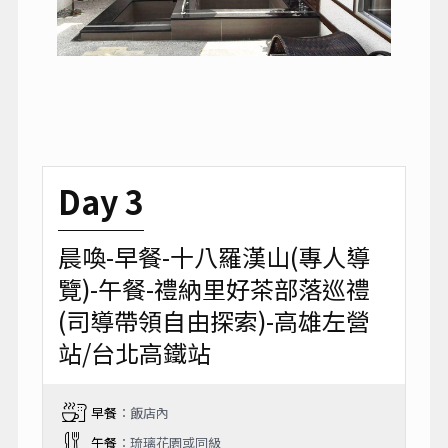
Day 3
晨喚-早餐-十八羅漢山(專人導
覽)-午餐-禮納里好茶部落巡禮
(司導帶領自由探索)-高雄左營
站/台北高鐵站
早餐
：飯店內
午餐
：琉璃花園或同級