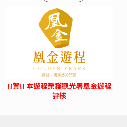
!!賀!! 本遊程榮獲觀光署凰金遊程
評核