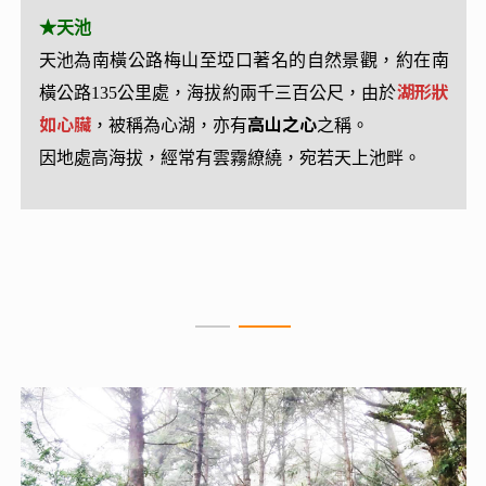
★南部橫貫公路
★天池
主線，全長209公里，西起台南縣玉井鄉，經高雄寶
天池為南橫公路梅山至埡口著名的自然景觀，約在南
來至台東的海端。沿途高山峭壁，翠綠的原始森林，
湖形狀
橫公路135公里處，海拔約兩千三百公尺，由於
如心臟
景色非常壯麗。
高山之心
，被稱為心湖，亦有
之稱。
高山、峽谷、雲海、老樹、溫泉、吊橋，春季的花
因地處高海拔，經常有雲霧繚繞，宛若天上池畔。
海，炎夏的大小瀑布，晚秋的楓紅，寒冬的雪景，四
季的景觀，
各有其特色，是一條
充滿自然生態之美
的
景觀道路
與
布農族抗日遷徙
的歷史歲月。