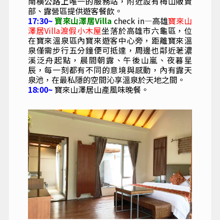
南橫公路上唯一的服務站，附近設有梅山販賣
部、露營區提供遊客餐飲。
17:30~
寶來山澤居Villa
check in—高雄
寶來山
澤居Villa渡假小木屋
坐落於高雄市六龜區，位
在寶來溫泉區內寶來遊客中心旁，距離寶來溫
泉僅需步行五分鐘便可抵達，周邊也鄰近荖濃
溪泛舟起點，晨間朝露、午後山嵐、夜暮星
辰，每一刻都有不同的意境與感動，內有露天
泉池，在最私隱的空間沁享溫泉於天地之間。
18:00~
寶來山澤居山產風味晚餐。