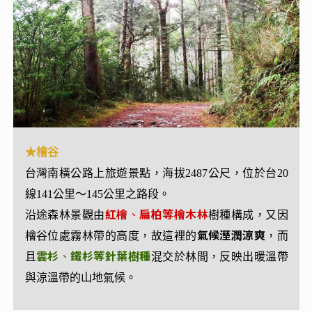
★埡口 大關山隧道
★檜谷
位於南橫公路147公里處，為南部橫貫公路的最高
台灣南橫公路上旅遊景點，海拔2487公尺，位於台20
點，也是
高雄市桃源區與台東縣海端鄉的交界
。
線141公里～145公里之路段。
埡口雲海、美景依舊波瀾壯闊，不少人拿起手機拍照
紅檜
扁柏等檜木林
沿途森林景觀由
、
樹種構成，又因
留念，直呼：「真的是人間仙境！」此處視野遼闊，
氣候溼潤涼爽
檜谷位處霧林帶的高度，故這裡的
，而
幸運的話可見到雲霧自山谷湧出，風起雲湧的氣勢讓
雲杉
鐵杉等針葉樹種
且
、
混交於林間，反映出暖溫帶
人震懾，許多遊客都會選擇在此稍作停留欣賞壯闊的
與涼溫帶的山地氣候。
山嵐
，這裡充滿原始粗獷的自然氣息，等著您來體