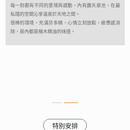
擁。
每一刻都有不同的意境與感動，內有露天泉池，在最
沒有吵雜的人聲，唯一有的是潺潺流水聲和青綠的山
私隱的空間沁享溫泉於天地之間。
景，充滿悠靜清新的氣息，這裡除了簡單舒適的環境
很棒的環境，充滿芬多精，心情立刻放鬆，疲憊感消
外，淡雅簡潔的原住民風格空間，讓您在自然的環境
除，房內都是檜木精油的味道。
中，輕鬆卸下疲勞的身心。
左擁天龍吊橋、右攬霧鹿峽谷、坐享優質溫泉，從原
住民圖騰為經、布農文化為緯的硬體規劃，品味南橫
東段精華—天池至關山段，也就是天龍溫泉飯店鄰近
的「新天龍八部」勝景，不論春夏秋冬，都將令您回
味無窮。
特別安排