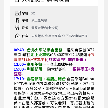
早餐
：XX
午餐
：池上風味餐
晚餐
：天龍大飯店(中式餐)
住宿
：天龍飯店 或 喜樂民宿 或 下馬望山樓民宿
08:40~
台北火車站集合出發
—搭乘自強號(472
車次)前往
池上火車站
(08:40發車/12:46抵達)
(依
實際訂到班次為主)
( 旅客須自行前往搭車 )
13:00~
享用午餐
-----
池上風味午餐
15:00~
利稻部落
----陳大姐的店-----
招待愛玉+臭
豆腐~
17:10~
霧鹿部落、霧鹿古砲台
霧鹿部落
Bul bu
l
位在群山環抱的南橫公路
187
公里處，這裡海
拔有七百多公尺，氣候舒適宜人。
Bul bul
是布
農族語，其意思是指水從地上冒出來的聲音
，
由此就可知道，霧鹿這地方跟水有很大的關
係。在進入部落前，可以看到一尊扛著山豬的
獵人雕像，這是部落的入口意象，充分展現出