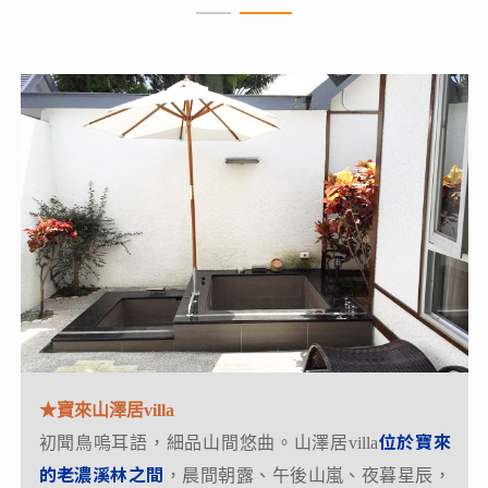
★天龍溫泉飯店
★寶來山澤居villa
位在花東縱谷裙擺下，
緊鄰天龍吊橋，依傍霧鹿峽
位於寶來
初聞鳥嗚耳語，細品山間悠曲。山澤居villa
谷
；在著斷崖雲霧、涓涓溪流、檜林扶疏的美景相
的老濃溪林之間
，晨間朝露、午後山嵐、夜暮星辰，