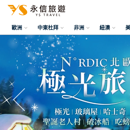
歐洲
中東杜拜
非洲
紐澳
往前