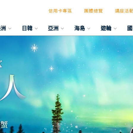
信用卡專區
團體總覽
講座活
美洲
日韓
亞洲
海島
遊輪
國