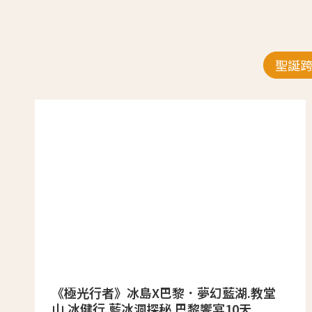
聖誕
《極光行者》冰島X巴黎．夢幻藍湖.教堂
山.冰健行.藍冰洞探秘.巴黎饗宴10天