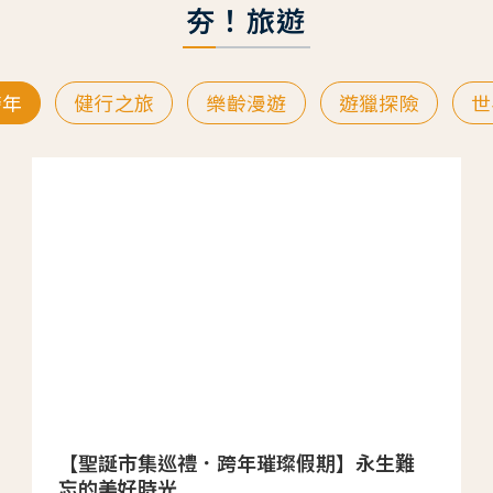
夯！旅遊
跨年
健行之旅
樂齡漫遊
遊獵探險
世
【聖誕市集巡禮．跨年璀璨假期】永生難
忘的美好時光