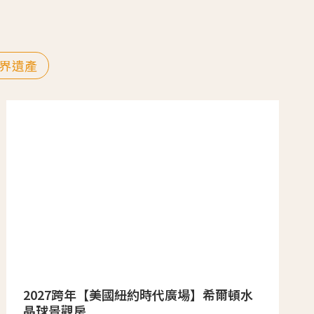
界遺產
2027跨年【美國紐約時代廣場】希爾頓水
晶球景觀房