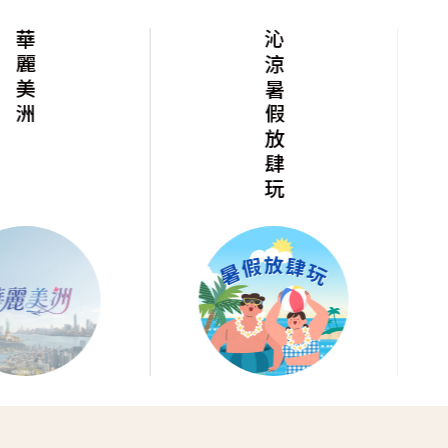
華麗美洲
沁涼暑假放肆玩