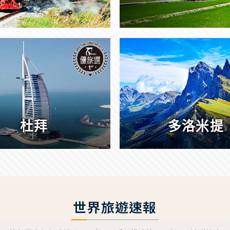
杜拜
多洛米提
世界旅遊速報