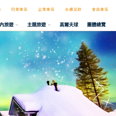
動
同業專區
企業專區
永續足跡
會員專區
內旅遊
主題旅遊
高爾夫球
團體總覽
往後