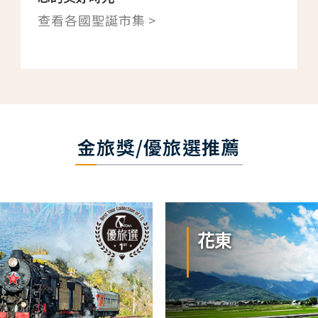
查看各國聖誕市集 >
金旅獎/優旅選推薦
花東