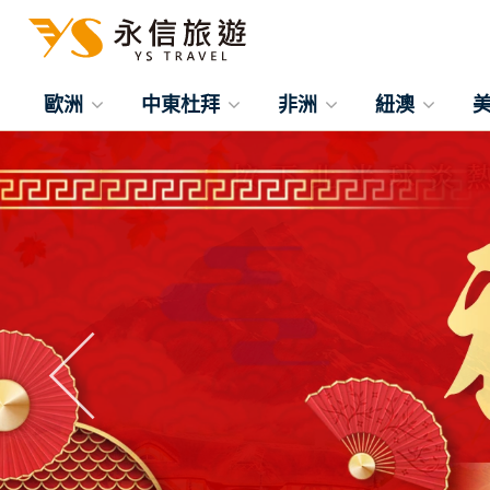
歐洲
中東杜拜
非洲
紐澳
往前