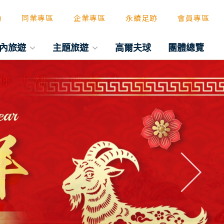
動
同業專區
企業專區
永續足跡
會員專區
內旅遊
主題旅遊
高爾夫球
團體總覽
往後