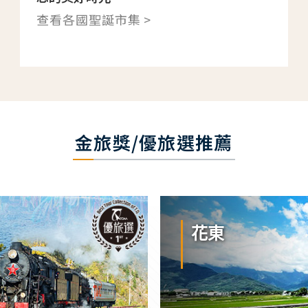
查看各國聖誕市集 >
金旅獎/優旅選推薦
花東