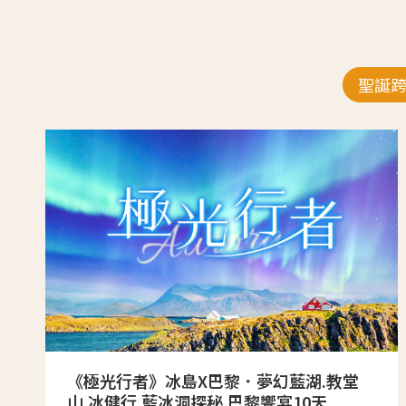
聖誕
《極光行者》冰島X巴黎．夢幻藍湖.教堂
山.冰健行.藍冰洞探秘.巴黎饗宴10天