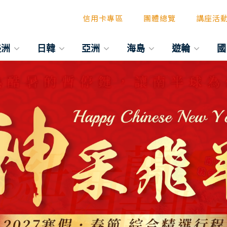
信用卡專區
團體總覽
講座活
美洲
日韓
亞洲
海島
遊輪
國