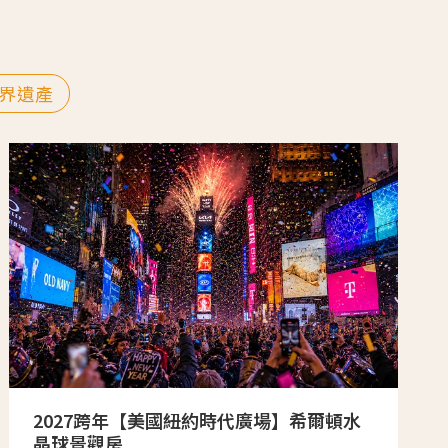
界遺產
2027跨年【美國紐約時代廣場】希爾頓水
晶球景觀房