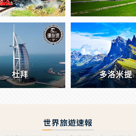
杜拜
多洛米提
世界旅遊速報