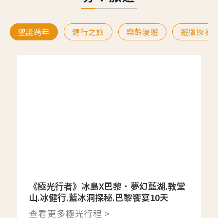
聖誕跨年
健行之旅
樂齡漫遊
遊獵探險
《極光行者》冰島X巴黎．夢幻藍湖.教堂
山.冰健行.藍冰洞探秘.巴黎饗宴10天
查看更多極光行程 >