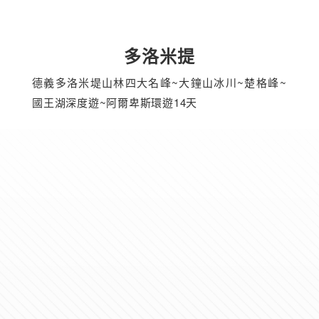
多洛米提
德義多洛米堤山林四大名峰~大鐘山冰川~楚格峰~
國王湖深度遊~阿爾卑斯環遊14天