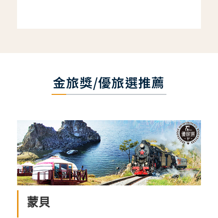
金旅獎/優旅選推薦
蒙貝