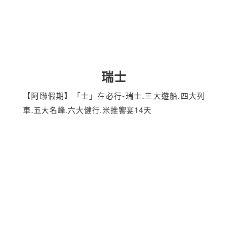
瑞士
【阿聯假期】「士」在必行-瑞士.三大遊船.四大列
車.五大名峰.六大健行.米推饗宴14天