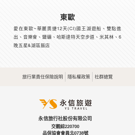
東歐
愛在東歐~華麗奧捷12天(CI)國王湖遊船、雙點進
出、音樂會、鹽礦、哈斯達特天空步道、米其林、6
晚五星&湖區飯店
旅行業責任保險說明
隱私權政策
社群總覽
永信旅行社股份有限公司
交觀綜220700
品保協會會員北0738號