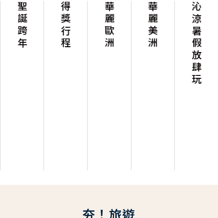
聖誕跨年
得獎行程
華麗歐洲
華麗美洲
沁涼暑假放肆玩
夯！旅遊