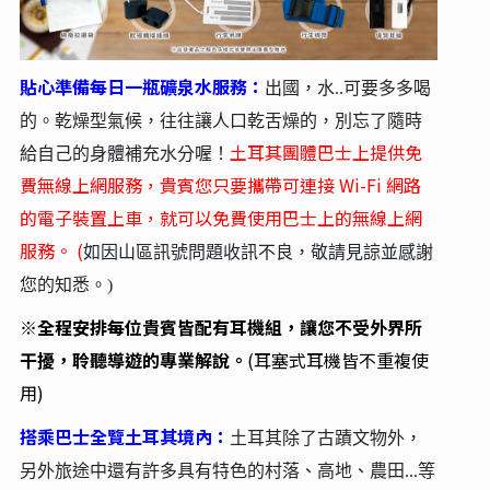
貼心準備每日一瓶礦泉水服務：
出國，水..可要多多喝
的。乾燥型氣候，往往讓人口乾舌燥的，別忘了隨時
土耳其團體巴士上提供免
給自己的身體補充水分喔！
費無線上網服務，貴賓您只要攜帶可連接 Wi-Fi 網路
的電子裝置上車，就可以免費使用巴士上的無線上網
服務。 (
如因山區訊號問題收訊不良，敬請見諒並感謝
您的知悉。)
※
全程安排每位貴賓皆配有耳機組，讓您不受外界所
干擾，聆聽導遊的專業解說。
(
耳塞式耳機皆不重複使
用)
搭乘巴士全覽土耳其境內：
土耳其除了古蹟文物外，
另外旅途中還有許多具有特色的村落、高地、農田...等