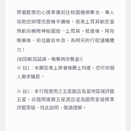
場集合，專人
帶著歡樂的心情準備前往桃園機
協助您辦理完登機手續後，搭乘土耳其航空直
飛航向橫跨神秘國度─土耳其。抵達後，用完
晚餐後，前往飯店休息，為明天的行程儲備體
力！
(如因航班延誤，晚餐將改餐盒!)
※ 註1：本團型車上將會推薦土特產，您可依個
人需求購買。
※ 註2：本行程使用之五星飯店為當地區域評鑑
五星，非國際連鎖五星酒店或為國際星級標準
評鑑等級，特此說明，敬請理解。