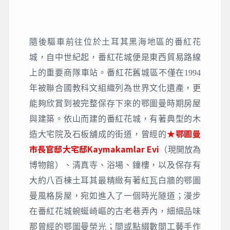
隨後驅車前往位於土耳其黑海地區的番紅花
城，自中世紀起，番紅花城便是東西貿易路線
上的重要商隊車站。番紅花舊城區不僅在1994
年被聯合國教科文組織列為世界文化遺產，更
能夠欣賞到被完整保存下來的鄂圖曼時期房屋
與建築。依山而建的番紅花城，有著典型的木
★鄂圖曼
造大宅院及石板舖成的街道，曾經的
市長官邸大宅邸Kaymakamlar Evi
（現開放為
博物館）、清真寺、浴場、鐘樓，以及保存有
大約八百棟土耳其最精緻有著紅瓦白牆的鄂圖
曼風格房屋，宛如進入了一個時光隧道；漫步
在番紅花城蜿蜒崎嶇的古老巷弄內，細細品味
那曾經的鄂圖曼榮光；間或點綴數間工藝手作