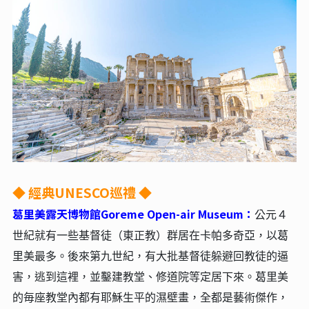
◆ 經典UNESCO巡禮 ◆
葛里美露天博物館Goreme Open-air Museum：
公元４
世紀就有一些基督徒（東正教）群居在卡帕多奇亞，以葛
里美最多。後來第九世紀，有大批基督徒躲避回教徒的逼
害，逃到這裡，並鑿建教堂、修道院等定居下來。葛里美
的毎座教堂內都有耶穌生平的濕壁畫，全都是藝術傑作，