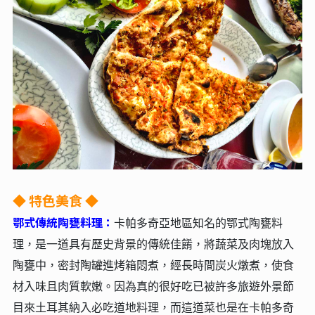
◆ 特色美食 ◆
鄂式傳統陶甕料理：
卡帕多奇亞地區知名的鄂式陶甕料
理，是一道具有歷史背景的傳統佳餚，將蔬菜及肉塊放入
陶甕中，密封陶罐進烤箱悶煮，經長時間炭火燉煮，使食
材入味且肉質軟嫩。因為真的很好吃已被許多旅遊外景節
目來土耳其納入必吃道地料理，而這道菜也是在卡帕多奇