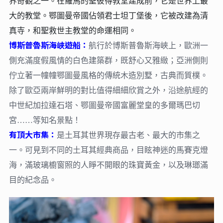
界奇觀之一。在羅馬的聖彼得教堂建成前，它是世界上最
大的教堂。鄂圖曼帝國佔領君士坦丁堡後，它被改建為清
真寺，和聖救世主教堂的命運相同。
博斯普魯斯海峽遊船：
航行於博斯普魯斯海峽上，歐洲一
側充滿度假風情的白色建築群，既舒心又雅緻；亞洲側則
佇立著一幢幢鄂圖曼風格的傳統木造別墅，古典而質樸。
除了歐亞兩岸鮮明的對比值得細細欣賞之外，沿途航經的
中世紀加拉達石塔、鄂圖曼帝國富麗堂皇的多爾瑪巴切
宮……等知名景點！
有頂大市集：
是土耳其世界現存最古老、最大的市集之
一。可見到不同的土耳其經典商品，目眩神迷的馬賽克燈
海，滿玻璃櫥窗照的人睜不開眼的珠寶黃金，以及琳瑯滿
目的紀念品。