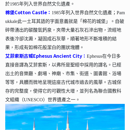
於1985年列入世界自然文化遺產。
棉堡Cotton Castle：
1985年列入世界自然文化遺產；Pam
ukkale此一土耳其語的字面意義就是「棉花的城堡」。自破
碎帶湧出的碳酸氫鈣泉，夾帶大量石灰石滲出物，流經地
表後冷卻沈澱，凝固成石灰華，順著地形不斷堆積的結
果，形成有如棉花般潔白的團狀塊體。
艾菲索斯古城Ephesus Ancient City：
Ephesus在今日多
直接音譯為艾菲索斯，以弗所是聖經中採用的譯名。已經
出土的音樂廳、劇場、神廟、市集、街道、圖書館、浴場
等等，具體而微地呈現這座古代城市過去的風華。古城保
存的完整度，使得它的可觀性大增，並列名為聯合國教科
文組織（UNESCO）世界遺產之一。