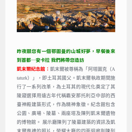
昨夜願您有一個鄂圖曼的山城好夢，早餐後來
到首都─安卡拉 我們將帶您造訪
凱末爾紀念館：
凱末爾被尊稱為「阿塔圖克（A
taturk）」，即土耳其國父。凱末爾執政期間施
行了一系列改革，為土耳其的現代化奠定了其
陵寢選擇用遠古年代稱霸安那托利亞中部的西
臺神殿建築形式，作為精神象徵。紀念館包含
公園、廣場、陵墓、兩座塔及陳列凱末爾遺物
的博物館。 展示廳陳列了陵墓建築的資訊及凱
末爾喪禮的照片，榮耀大廳的四面迴廊則陳列