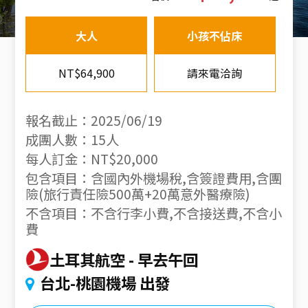
大人
小孩不佔床
NT$64,900
請來電洽詢
報名截止：2025/06/19
成團人數：15人
每人訂金：NT$20,000
包含項目：含國內外機場稅,含簽證費用,含團
險(旅行責任險500萬+20萬意外醫療險)
不含項目：不含行李小費,不含接送費,不含小
費
土耳其航空
早去午回
台北-桃園機場 出發