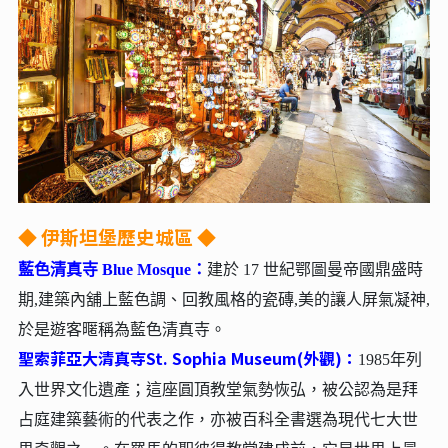
◆ 伊斯坦堡歷史城區 ◆
藍色清真寺 Blue Mosque
：
建於 17 世紀鄂圖曼帝國鼎盛時
期,建築內舖上藍色調、回教風格的瓷磚,美的讓人屏氣凝神,
於是遊客暱稱為藍色清真寺。
聖索菲亞大清真寺St. Sophia Museum(外觀)：
1985年列
入世界文化遺產；這座圓頂教堂氣勢恢弘，被公認為是拜
占庭建築藝術的代表之作，亦被百科全書選為現代七大世