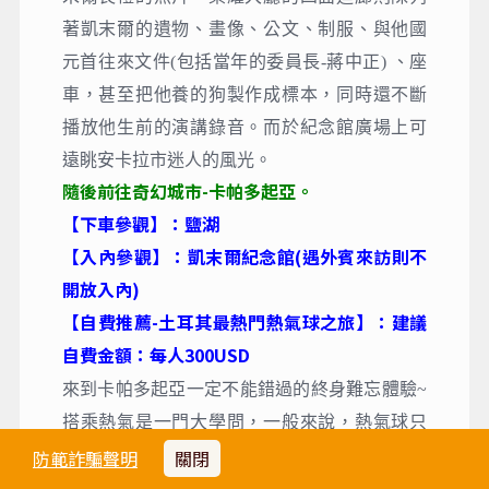
著凱末爾的遺物、畫像、公文、制服、與他國
元首往來文件(包括當年的委員長-蔣中正) 、座
車，甚至把他養的狗製作成標本，同時還不斷
播放他生前的演講錄音。而於紀念館廣場上可
遠眺安卡拉市迷人的風光。
隨後前往奇幻城市-卡帕多起亞。
【下車參觀】：鹽湖
【入內參觀】：凱末爾紀念館(遇外賓來訪則不
開放入內)
【自費推薦-土耳其最熱門熱氣球之旅】：建議
自費金額：每人300USD
來到卡帕多起亞一定不能錯過的終身難忘體驗~
搭乘熱氣是一門大學問，一般來說，熱氣球只
在清晨時刻及天候允許下才能飛行，有可能會
防範詐騙聲明
關閉
臨時取消；且需要凌晨四點左右起床，並非所