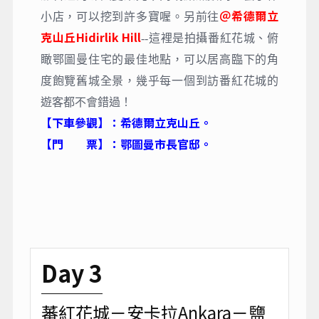
＠希德爾立
小店，可以挖到許多寶喔。另前往
克山丘Hidirlik Hill
--這裡是拍攝番紅花城、俯
瞰鄂圖曼住宅的最佳地點，可以居高臨下的角
度飽覽舊城全景，幾乎每一個到訪番紅花城的
遊客都不會錯過！
【下車參觀】：希德爾立克山丘。
【門 票】：鄂圖曼市長官邸。
Day 3
蕃紅花城－安卡拉Ankara－鹽