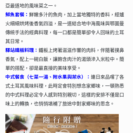
亞最道地的風味菜之一。
鮮魚套餐：
鮮嫩多汁的魚肉，加上當地獨特的香料，經爐
火細細烘烤後香氣四溢，是一道結合地中海風味與鄂圖曼
傳統手法的經典料理，每一口都是簡單卻令人回味的土耳
其日常。
驛站鐵板料理：
鐵板上烤著滋滋作響的肉料，伴隨著撲鼻
香氣，配上一碗白飯，讓飽含肉汁的湯頭滲入米粒中。簡
單的搭配，卻是最直接的美味享受。
中式餐食（七菜一湯、附水果與茶水）：
連日來品嚐了各
式土耳其風味料理，此時定會特別想念家鄉味，一頓熟悉
的中式料理必定令人感到特別親切，這樣的安排不僅是口
味上的轉換，也悄悄填補了旅途中對家鄉味的思念。