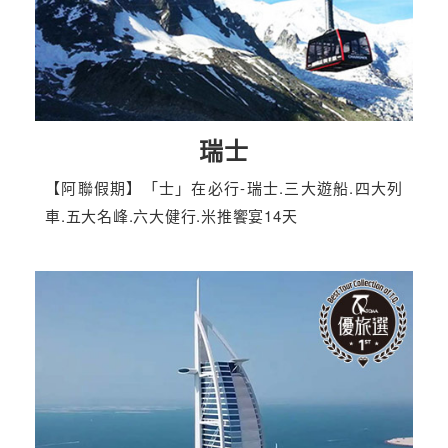
瑞士
【阿聯假期】「士」在必行-瑞士.三大遊船.四大列
車.五大名峰.六大健行.米推饗宴14天