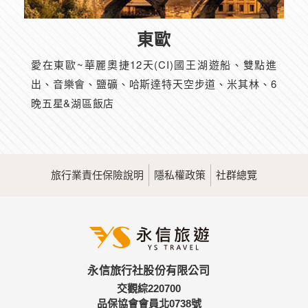
東歐
愛在東歐~華麗奧捷12天(CI)國王湖遊船、雙點進
出、音樂會、鹽礦、哈斯達特天空步道、米其林、6
晚五星&湖區飯店
旅行業責任保險說明
隱私權政策
社群總覽
永信旅行社股份有限公司
交觀綜220700
品保協會會員北0738號