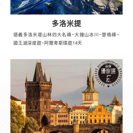
多洛米提
德義多洛米堤山林四大名峰~大鐘山冰川~楚格峰~
國王湖深度遊~阿爾卑斯環遊14天