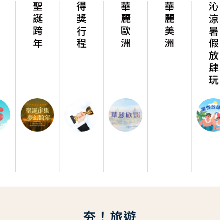
聖誕跨年
得獎行程
華麗歐洲
華麗美洲
沁涼暑假放肆玩
夯！旅遊