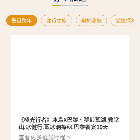
聖誕跨年
健行之旅
樂齡漫遊
遊獵探險
《極光行者》冰島X巴黎．夢幻藍湖.教堂
山.冰健行.藍冰洞探秘.巴黎饗宴10天
查看更多極光行程 >