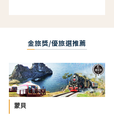
金旅獎/優旅選推薦
蒙貝