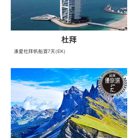
杜拜
溱愛杜拜帆船賞7天(EK)