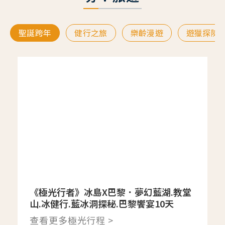
聖誕跨年
健行之旅
樂齡漫遊
遊獵探險
《極光行者》冰島X巴黎．夢幻藍湖.教堂
山.冰健行.藍冰洞探秘.巴黎饗宴10天
查看更多極光行程 >