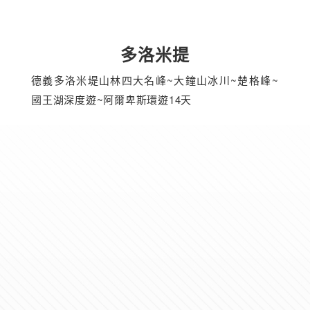
多洛米提
德義多洛米堤山林四大名峰~大鐘山冰川~楚格峰~
國王湖深度遊~阿爾卑斯環遊14天