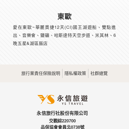
東歐
愛在東歐~華麗奧捷12天(CI)國王湖遊船、雙點進
出、音樂會、鹽礦、哈斯達特天空步道、米其林、6
晚五星&湖區飯店
旅行業責任保險說明
隱私權政策
社群總覽
永信旅行社股份有限公司
交觀綜220700
品保協會會員北0738號