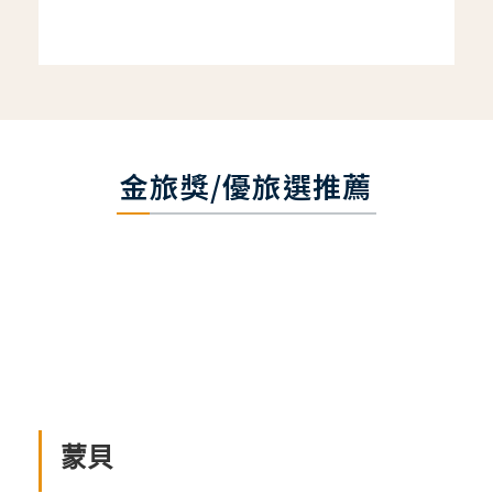
金旅獎/優旅選推薦
蒙貝