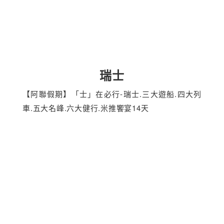
瑞士
【阿聯假期】「士」在必行-瑞士.三大遊船.四大列
車.五大名峰.六大健行.米推饗宴14天