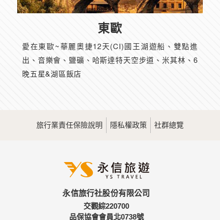
東歐
愛在東歐~華麗奧捷12天(CI)國王湖遊船、雙點進
出、音樂會、鹽礦、哈斯達特天空步道、米其林、6
晚五星&湖區飯店
旅行業責任保險說明
隱私權政策
社群總覽
永信旅行社股份有限公司
交觀綜220700
品保協會會員北0738號