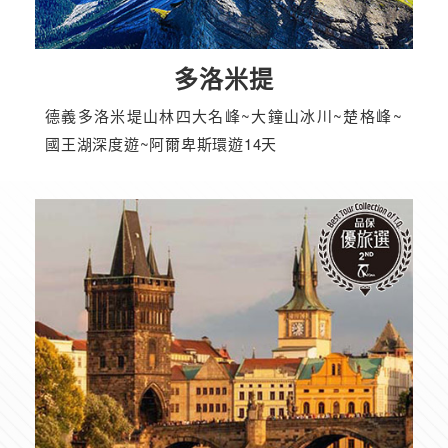
多洛米提
德義多洛米堤山林四大名峰~大鐘山冰川~楚格峰~
國王湖深度遊~阿爾卑斯環遊14天