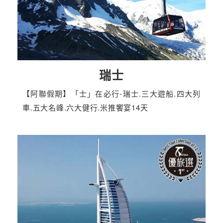
瑞士
【阿聯假期】「士」在必行-瑞士.三大遊船.四大列
車.五大名峰.六大健行.米推饗宴14天