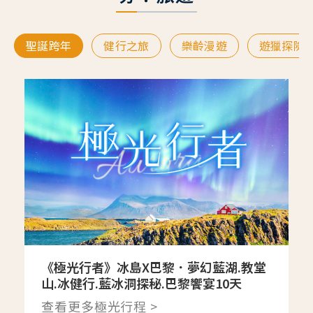
聖誕跨年
健行之旅
樂齡漫遊
遊獵探險
《極光行者》冰島X巴黎．夢幻藍湖.教堂
山.冰健行.藍冰洞探秘.巴黎饗宴10天
查看更多極光行程 >