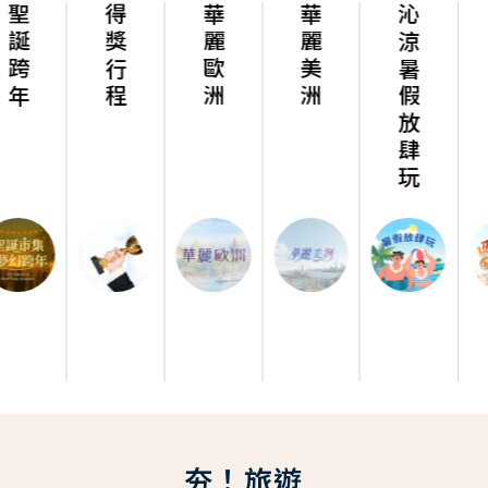
得獎行程
華麗歐洲
華麗美洲
沁涼暑假放肆玩
西班牙朝聖之路
夯！旅遊