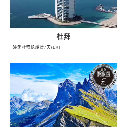
杜拜
溱愛杜拜帆船賞7天(EK)