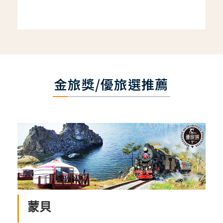
金旅獎/優旅選推薦
蒙貝