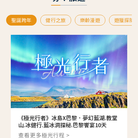
聖誕跨年
健行之旅
樂齡漫遊
遊獵探險
《極光行者》冰島X巴黎．夢幻藍湖.教堂
山.冰健行.藍冰洞探秘.巴黎饗宴10天
查看更多極光行程 >