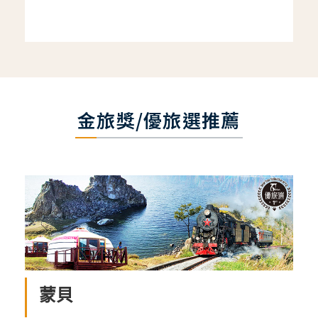
金旅獎/優旅選推薦
蒙貝