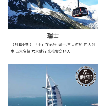
瑞士
【阿聯假期】「士」在必行-瑞士.三大遊船.四大列
車.五大名峰.六大健行.米推饗宴14天