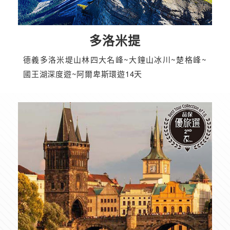
多洛米提
德義多洛米堤山林四大名峰~大鐘山冰川~楚格峰~
國王湖深度遊~阿爾卑斯環遊14天