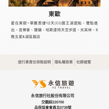
東歐
愛在東歐~華麗奧捷12天(CI)國王湖遊船、雙點進
出、音樂會、鹽礦、哈斯達特天空步道、米其林、6
晚五星&湖區飯店
旅行業責任保險說明
隱私權政策
社群總覽
永信旅行社股份有限公司
交觀綜220700
品保協會會員北0738號