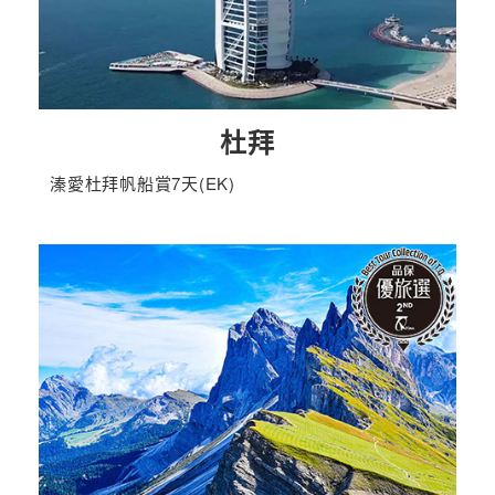
杜拜
溱愛杜拜帆船賞7天(EK)