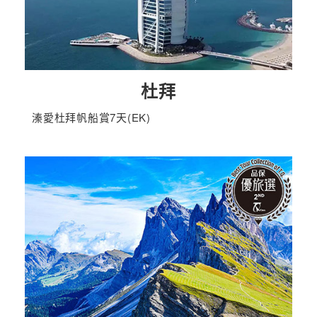
杜拜
溱愛杜拜帆船賞7天(EK)