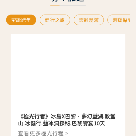
聖誕跨年
健行之旅
樂齡漫遊
遊獵探險
《極光行者》冰島X巴黎．夢幻藍湖.教堂
山.冰健行.藍冰洞探秘.巴黎饗宴10天
查看更多極光行程 >