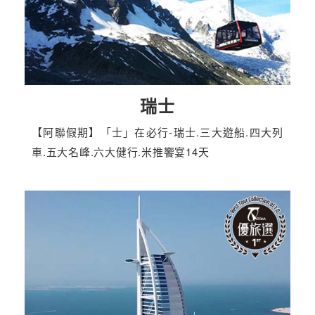
瑞士
【阿聯假期】「士」在必行-瑞士.三大遊船.四大列
車.五大名峰.六大健行.米推饗宴14天