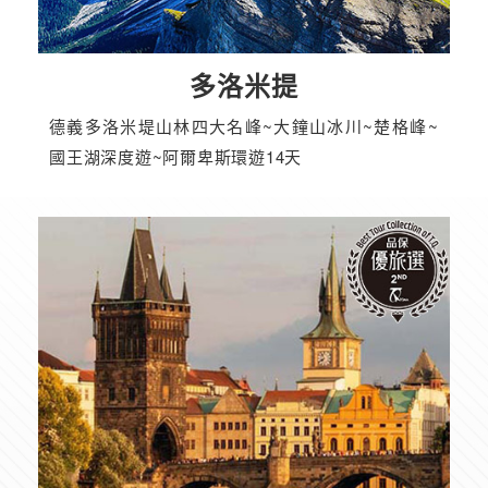
多洛米提
德義多洛米堤山林四大名峰~大鐘山冰川~楚格峰~
國王湖深度遊~阿爾卑斯環遊14天