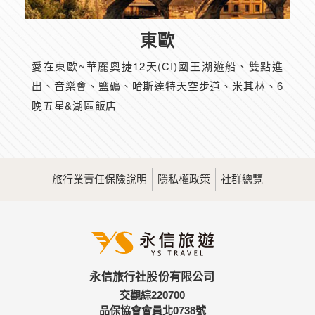
東歐
愛在東歐~華麗奧捷12天(CI)國王湖遊船、雙點進
出、音樂會、鹽礦、哈斯達特天空步道、米其林、6
晚五星&湖區飯店
旅行業責任保險說明
隱私權政策
社群總覽
永信旅行社股份有限公司
交觀綜220700
品保協會會員北0738號