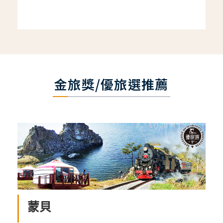
金旅獎/優旅選推薦
蒙貝