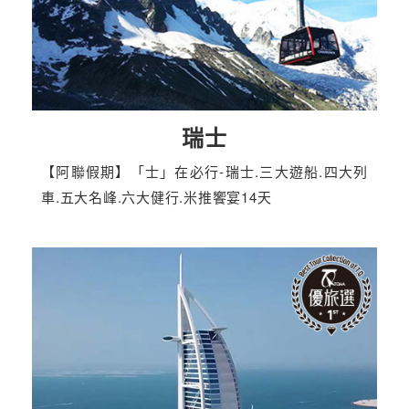
瑞士
【阿聯假期】「士」在必行-瑞士.三大遊船.四大列
車.五大名峰.六大健行.米推饗宴14天