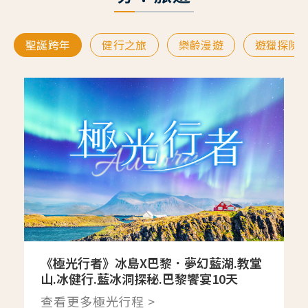
聖誕跨年
健行之旅
樂齡漫遊
遊獵探險
《極光行者》冰島X巴黎．夢幻藍湖.教堂
山.冰健行.藍冰洞探秘.巴黎饗宴10天
查看更多極光行程 >