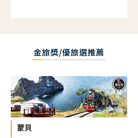
金旅獎/優旅選推薦
蒙貝