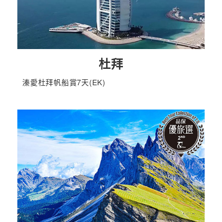
杜拜
溱愛杜拜帆船賞7天(EK)