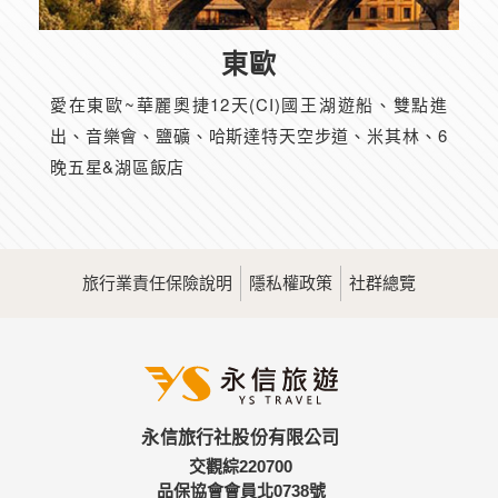
東歐
愛在東歐~華麗奧捷12天(CI)國王湖遊船、雙點進
出、音樂會、鹽礦、哈斯達特天空步道、米其林、6
晚五星&湖區飯店
旅行業責任保險說明
隱私權政策
社群總覽
永信旅行社股份有限公司
交觀綜220700
品保協會會員北0738號