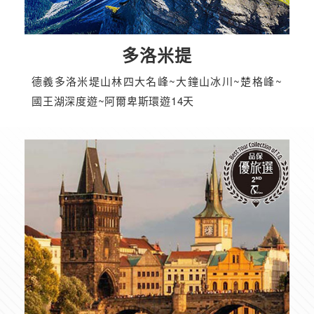
多洛米提
德義多洛米堤山林四大名峰~大鐘山冰川~楚格峰~
國王湖深度遊~阿爾卑斯環遊14天