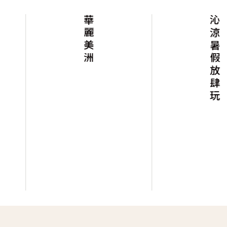
華麗美洲
沁涼暑假放肆玩