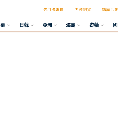
信用卡專區
團體總覽
講座活
美洲
日韓
亞洲
海島
遊輪
國