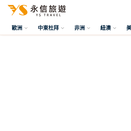
歐洲
中東杜拜
非洲
紐澳
往前