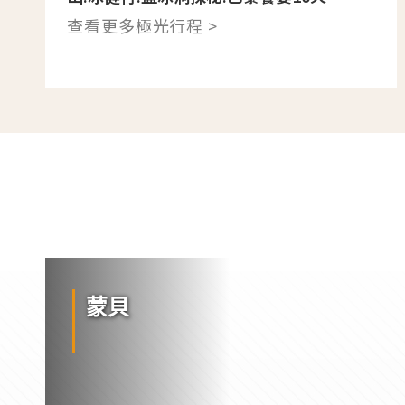
查看更多極光行程 >
蒙貝