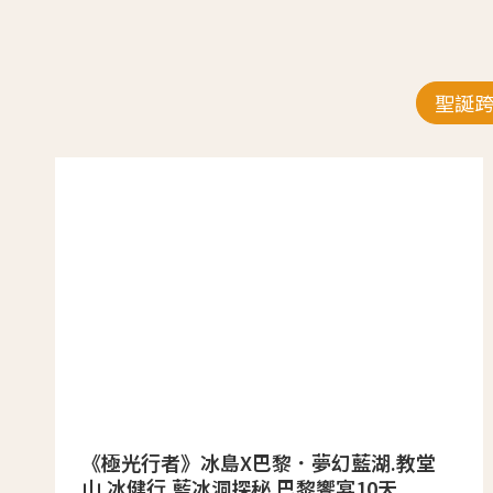
聖誕
《極光行者》冰島X巴黎．夢幻藍湖.教堂
山.冰健行.藍冰洞探秘.巴黎饗宴10天