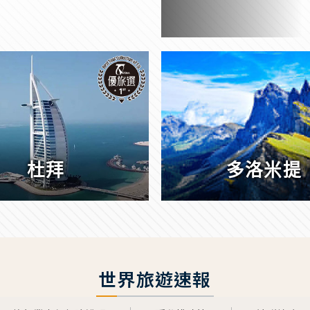
杜拜
多洛米提
世界旅遊速報