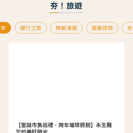
夯！旅遊
跨年
健行之旅
樂齡漫遊
遊獵探險
世
【聖誕市集巡禮．跨年璀璨假期】永生難
忘的美好時光