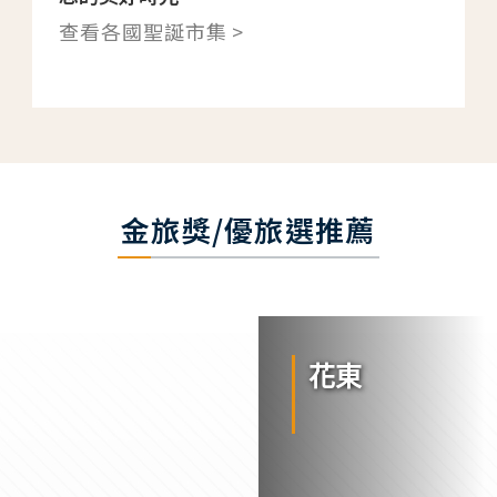
查看各國聖誕市集 >
金旅獎/優旅選推薦
花東