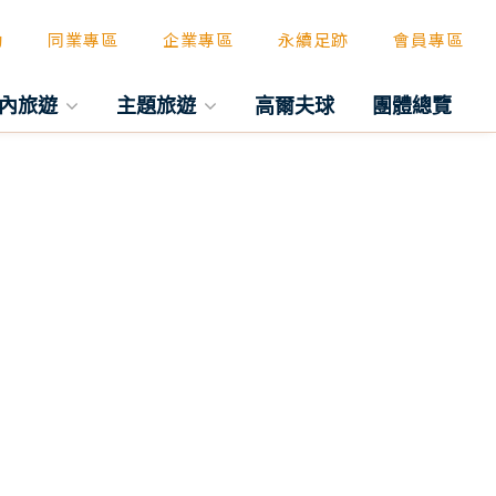
動
同業專區
企業專區
永續足跡
會員專區
內旅遊
主題旅遊
高爾夫球
團體總覽
往後