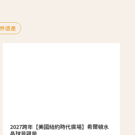
界遺產
2027跨年【美國紐約時代廣場】希爾頓水
晶球景觀房