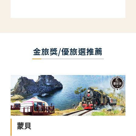
金旅獎/優旅選推薦
蒙貝