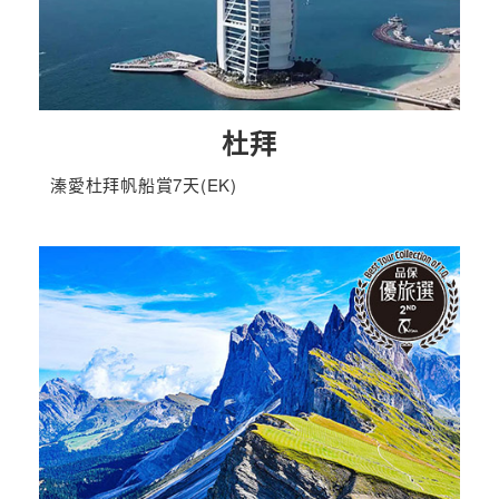
杜拜
溱愛杜拜帆船賞7天(EK)