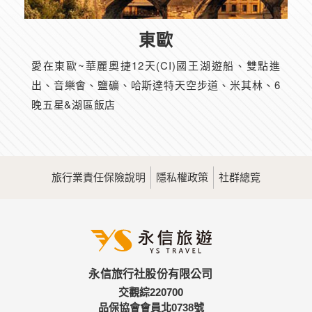
東歐
愛在東歐~華麗奧捷12天(CI)國王湖遊船、雙點進
出、音樂會、鹽礦、哈斯達特天空步道、米其林、6
晚五星&湖區飯店
旅行業責任保險說明
隱私權政策
社群總覽
永信旅行社股份有限公司
交觀綜220700
品保協會會員北0738號