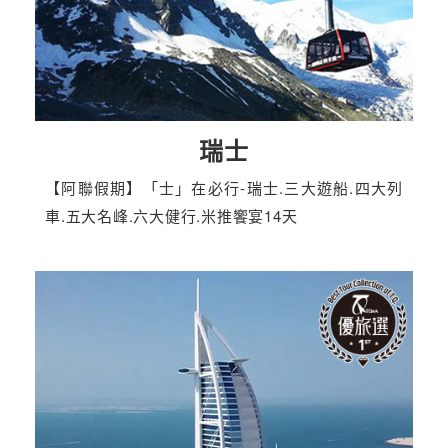
瑞士
【阿聯假期】「士」在必行-瑞士.三大遊船.四大列
車.五大名峰.六大健行.米推饗宴14天