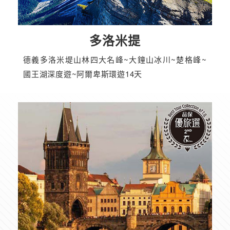
多洛米提
德義多洛米堤山林四大名峰~大鐘山冰川~楚格峰~
國王湖深度遊~阿爾卑斯環遊14天