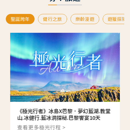
聖誕跨年
健行之旅
樂齡漫遊
遊獵探險
《極光行者》冰島X巴黎．夢幻藍湖.教堂
山.冰健行.藍冰洞探秘.巴黎饗宴10天
查看更多極光行程 >