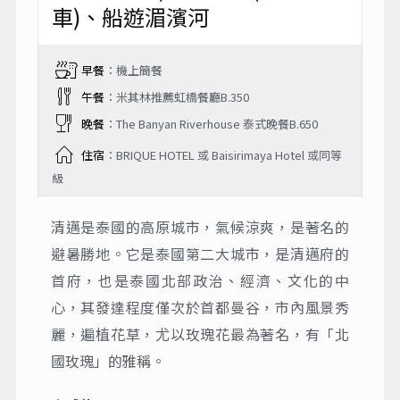
車)、船遊湄濱河
早餐
：機上簡餐
午餐
：米其林推薦虹橋餐廳B.350
晚餐
：The Banyan Riverhouse 泰式晚餐B.650
住宿
：BRIQUE HOTEL 或 Baisirimaya Hotel 或同等
級
清邁是泰國的高原城市，氣候涼爽，是著名的
避暑勝地。它是泰國第二大城市，是清邁府的
首府，也是泰國北部政治、經濟、文化的中
心，其發達程度僅次於首都曼谷，市內風景秀
麗，遍植花草，尤以玫瑰花最為著名，有「北
國玫瑰」的雅稱。