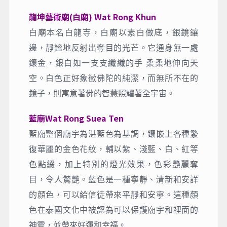
龍坤藝術廟(白廟) Wat Rong Khun
白廟本名白龍寺，白廟以素白做底，銀鏡鑲
邊，靜謐地反射出奪目的光芒。它通身無一處
鑲金，銀白如一支支纖纖的手 柔柔地伸向天
空。白色正好象徵佛陀的純潔，而無所不在的
鏡子，則寓意著佛的智慧照耀著全宇宙。
藍廟Wat Rong Suea Ten
藍廟整個廟宇為湛藍色為基調，鑲嵌上各種繁
復華麗的金色花紋，輔以紫、淺藍、白、紅等
色點綴，加上特別的燈光效果，色彩艷麗奪
目，令人驚艷。藍色是一種寧靜、清新和安詳
的顏色，可以給信徒帶來平靜和安寧。這種顏
色在泰國文化中被認為可以保護廟宇和裡面的
神靈，並帶來好運和幸福。