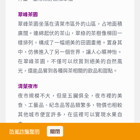
翠峰茶園
翠峰茶園坐落在清萊市區外的山區，占地面積
廣闊。連綿起伏的茶山，翠綠的茶樹像梯田一
樣排列，構成了一幅絕美的田園畫捲。置身其
中，仿佛進入了另一個世界，讓人心曠神怡。
在翠峰茶園，不僅可以欣賞到絕美的自然風
光，還能品嘗到各種與茶相關的飲品和甜點。
清萊夜市
夜市規模不大，但是五臟俱全，夜市裡的美
食、工藝品、紀念品等品類繁多，物價也相較
其他城市便宜許多，在這裡可以實現水果自
由。
防範詐騙聲明
關閉