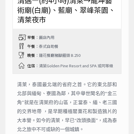
清邁—(約4小時)清萊→龍坤藝
術廟(白廟)、藍廟、翠峰茶園、
清萊夜市
早餐
：飯店內用
午餐
：泰式自助餐
晚餐
：蓮花餐廳豬腳饅頭 B.250
住宿
：清萊Golden Pine Resort and SPA 或同等級
清萊，泰國最北端的省府之首。它的東北部和
北部與緬甸、寮國為鄰，其中舉世聞名的“金三
角”就是在清萊府的山區，正當泰、緬、老三國
的交界地帶 ，是早期種植罌粟花和製造鴉片的
大本營。如今的清萊，早已“改頭換面”，成為泰
北之旅中不可或缺的一個城鎮。