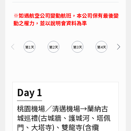
※如遇航空公司變動航班，本公司保有最後變
動之權力，並以說明會資料為準
第1天
第2天
第3天
第4天
第5天
Day 1
桃園機場／清邁機場→蘭納古
城巡禮(古城牆、護城河、塔佩
門、大塔寺)、雙龍寺(含纜