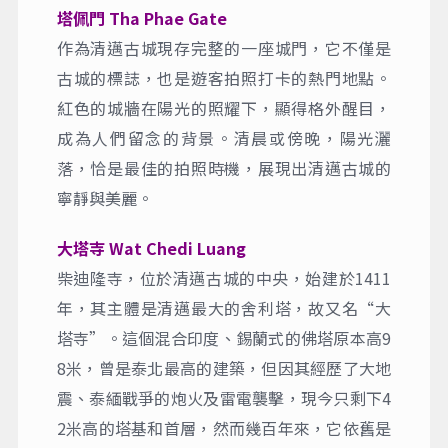
塔佩門 Tha Phae Gate
作為清邁古城現存完整的一座城門，它不僅是
古城的標誌，也是遊客拍照打卡的熱門地點。
紅色的城牆在陽光的照耀下，顯得格外醒目，
成為人們留念的背景。清晨或傍晚，陽光灑
落，恰是最佳的拍照時機，展現出清邁古城的
寧靜與美麗。
大塔寺 Wat Chedi Luang
柴迪隆寺，位於清邁古城的中央，始建於1411
年，其主體是清邁最大的舍利塔，故又名“大
塔寺”。這個混合印度、錫蘭式的佛塔原本高9
8米，曾是泰北最高的建築，但因其經歷了大地
震、泰緬戰爭的炮火及雷電襲擊，現今只剩下4
2米高的塔基和首層，然而幾百年來，它依舊是