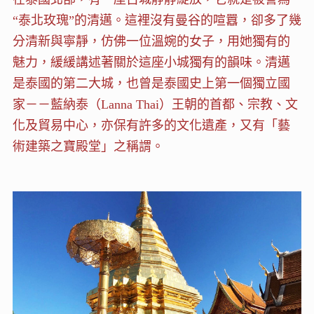
“泰北玫瑰”的清邁。這裡沒有曼谷的喧囂，卻多了幾
分清新與寧靜，仿佛一位溫婉的女子，用她獨有的
魅力，緩緩講述著關於這座小城獨有的韻味。清邁
是泰國的第二大城，也曾是泰國史上第一個獨立國
家－－藍納泰（Lanna Thai）王朝的首都、宗教、文
化及貿易中心，亦保有許多的文化遺產，又有「藝
術建築之寶殿堂」之稱謂。