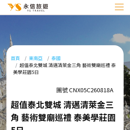
首頁
東南亞
泰國
超值泰北雙城 清邁清萊金三角 藝術雙廟巡禮 泰
美學莊園5日
團號 CNX05C260818A
超值泰北雙城 清邁清萊金三
角 藝術雙廟巡禮 泰美學莊園
5日