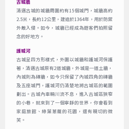
古城牆
清邁古城的城牆周圍約有15個城門，城牆高約
2.5米，長約12公里，建造於1364年，用於防禦
外敵入侵。如今，城牆已經成為遊客們拍照留
念的好地方。
護城河
古城呈四方形樣式，外圍以城牆和護城河保護
著，清邁古城原有2道城牆，外城是一道土牆，
內城則為磚牆，如今只保留了內城四角的磚牆
及五座城門，護城河仍清楚地將古城區的範圍
劃出。古城內車輛川流不息，進入古城區狹窄
的小巷，就來到了一個寧靜的世界，你會看到
家庭旅館、綠葉蔥蘢的花園，還有親切的微
笑。