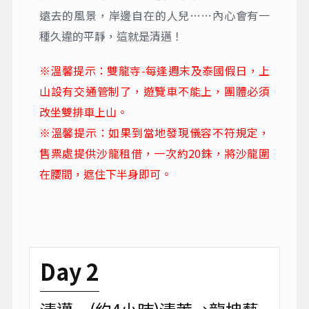
遠去的風景，岸邊自在的人兒……內心會有一
種久違的平靜，這就是清邁！
※溫馨提示：雙龍寺-每逢週末及泰國假日，上
山設有交通管制了，遊覽車不能上，團體必須
改坐雙排車上山。
※溫馨提示：如果到當地發現儀容不符規定，
售票處提供沙龍租借，一次約20銖，將沙龍圍
在腰間，遮住下半身即可。
Day 2