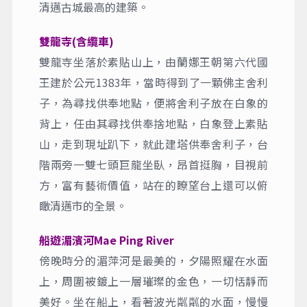
清邁古城最高的建築。
雙龍寺(含纜車)
雙龍寺坐落於素貼山上，由蘭娜王朝第六代國
王建於公元1383年，當時得到了一顆佛主舍利
子，為尋找供奉地點，便將舍利子放在白象的
背上，任由其尋找供奉捨地點，白象登上素貼
山，走到現址趴下，就此建塔供奉舍利子，台
階兩旁一雙七頭巨龍坐臥，昂首挺胸，目視前
方，富有藝術價值，站在的瞭望台上還可以俯
瞰清邁市的全景。
船遊湄濱河Mae Ping River
傍晚時分的湄萍河是最美的，夕陽照耀在水面
上，周圍被鍍上一層璀璨的金色，一切恬靜而
美好。坐在船上，看著波光粼粼的水面，慢慢