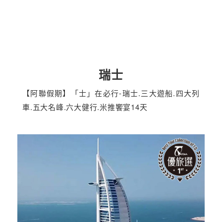
瑞士
【阿聯假期】「士」在必行-瑞士.三大遊船.四大列
車.五大名峰.六大健行.米推饗宴14天