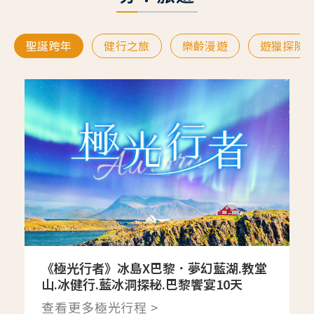
聖誕跨年
健行之旅
樂齡漫遊
遊獵探險
《極光行者》冰島X巴黎．夢幻藍湖.教堂
山.冰健行.藍冰洞探秘.巴黎饗宴10天
查看更多極光行程 >