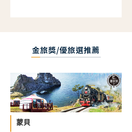
金旅獎/優旅選推薦
蒙貝