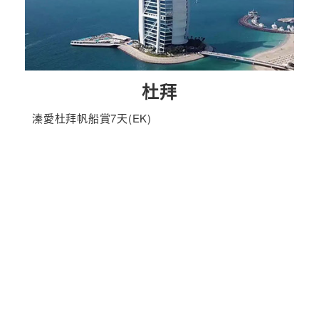
杜拜
溱愛杜拜帆船賞7天(EK)