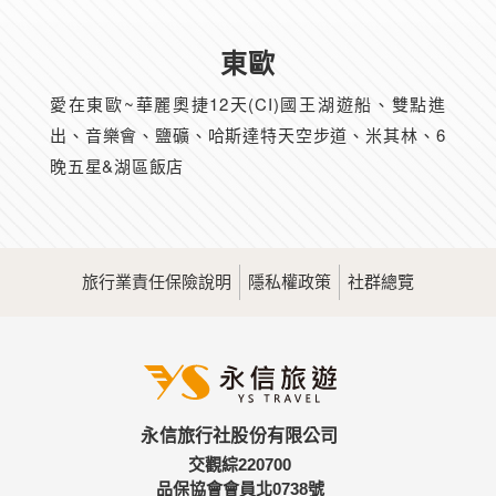
東歐
愛在東歐~華麗奧捷12天(CI)國王湖遊船、雙點進
出、音樂會、鹽礦、哈斯達特天空步道、米其林、6
晚五星&湖區飯店
旅行業責任保險說明
隱私權政策
社群總覽
永信旅行社股份有限公司
交觀綜220700
品保協會會員北0738號