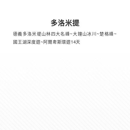
多洛米提
德義多洛米堤山林四大名峰~大鐘山冰川~楚格峰~
國王湖深度遊~阿爾卑斯環遊14天