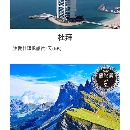
杜拜
溱愛杜拜帆船賞7天(EK)