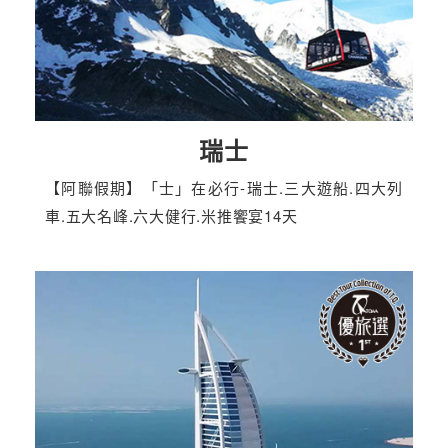
瑞士
【阿聯假期】「士」在必行-瑞士.三大遊船.四大列
車.五大名峰.六大健行.米推饗宴14天