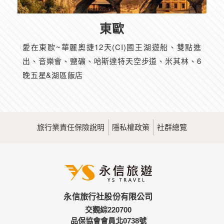
東歐
愛在東歐~華麗奧捷12天(CI)國王湖遊船、雙點進
出、音樂會、鹽礦、哈斯達特天空步道、米其林、6
晚五星&湖區飯店
旅行業責任保險說明
隱私權政策
社群總覽
永信旅行社股份有限公司
交觀綜220700
品保協會會員北0738號