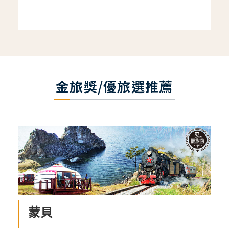
金旅獎/優旅選推薦
蒙貝