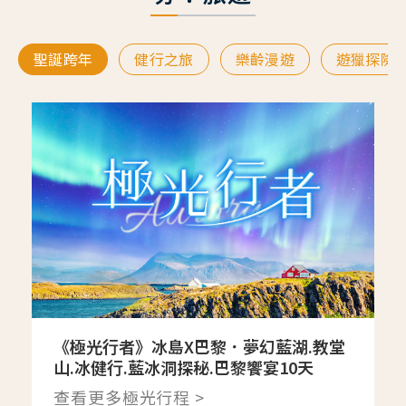
聖誕跨年
健行之旅
樂齡漫遊
遊獵探險
《極光行者》冰島X巴黎．夢幻藍湖.教堂
山.冰健行.藍冰洞探秘.巴黎饗宴10天
查看更多極光行程 >