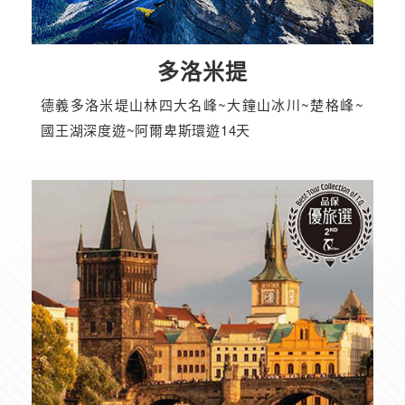
多洛米提
德義多洛米堤山林四大名峰~大鐘山冰川~楚格峰~
國王湖深度遊~阿爾卑斯環遊14天