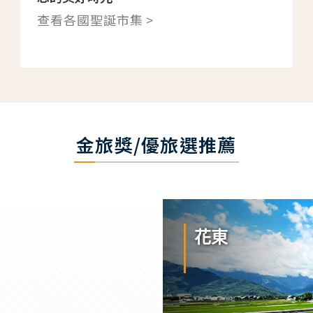
查看各國聖誕市集 >
金旅獎/優旅選推薦
花東