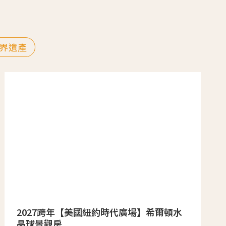
界遺產
2027跨年【美國紐約時代廣場】希爾頓水
晶球景觀房