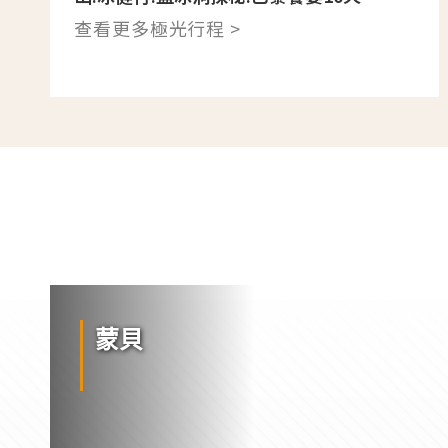
查看更多極光行程 >
蒙貝