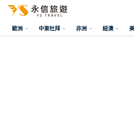
歐洲
中東杜拜
非洲
紐澳
往前