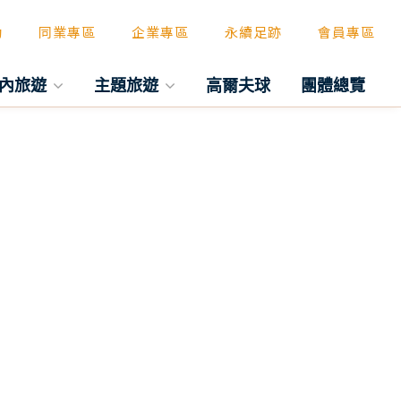
動
同業專區
企業專區
永續足跡
會員專區
內旅遊
主題旅遊
高爾夫球
團體總覽
往後