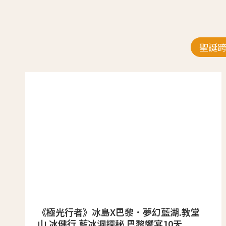
聖誕
《極光行者》冰島X巴黎．夢幻藍湖.教堂
山.冰健行.藍冰洞探秘.巴黎饗宴10天