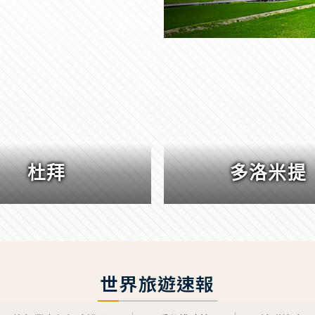
杜拜
多洛米提
世界旅遊速報