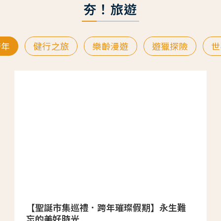
夯！旅遊
跨年
健行之旅
樂齡漫遊
遊獵探險
世
【聖誕市集巡禮．跨年璀璨假期】永生難
忘的美好時光