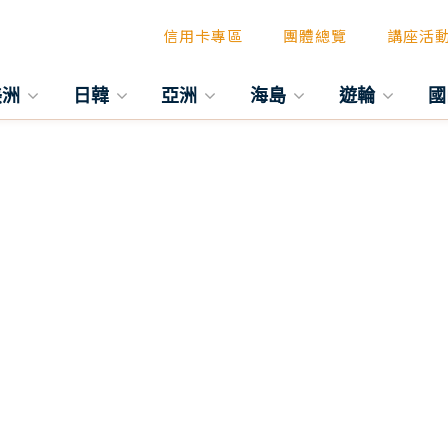
信用卡專區
團體總覽
講座活
美洲
日韓
亞洲
海島
遊輪
國