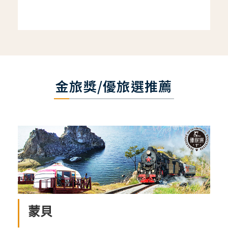
金旅獎/優旅選推薦
蒙貝