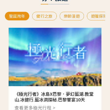
聖誕跨年
健行之旅
樂齡漫遊
遊獵探險
《極光行者》冰島X巴黎．夢幻藍湖.教堂
山.冰健行.藍冰洞探秘.巴黎饗宴10天
查看更多極光行程 >