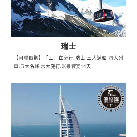
瑞士
【阿聯假期】「士」在必行-瑞士.三大遊船.四大列
車.五大名峰.六大健行.米推饗宴14天