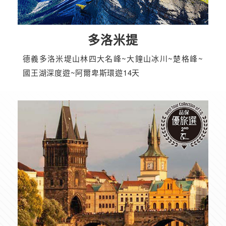
多洛米提
德義多洛米堤山林四大名峰~大鐘山冰川~楚格峰~
國王湖深度遊~阿爾卑斯環遊14天