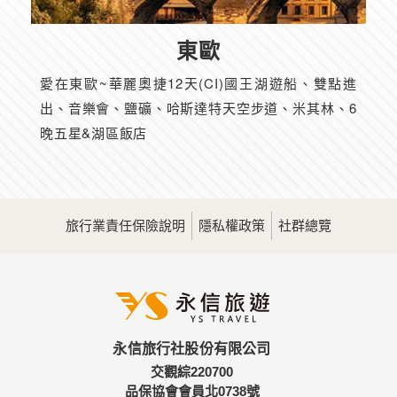
東歐
愛在東歐~華麗奧捷12天(CI)國王湖遊船、雙點進
出、音樂會、鹽礦、哈斯達特天空步道、米其林、6
晚五星&湖區飯店
旅行業責任保險說明
隱私權政策
社群總覽
永信旅行社股份有限公司
交觀綜220700
品保協會會員北0738號