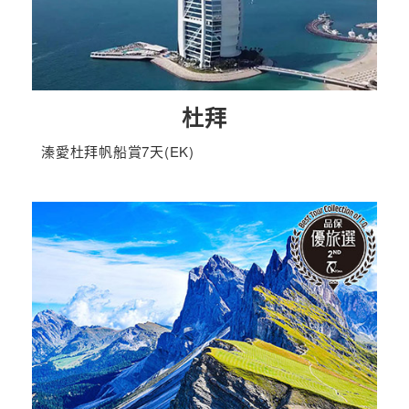
杜拜
溱愛杜拜帆船賞7天(EK)