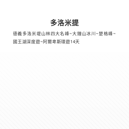
多洛米提
德義多洛米堤山林四大名峰~大鐘山冰川~楚格峰~
國王湖深度遊~阿爾卑斯環遊14天