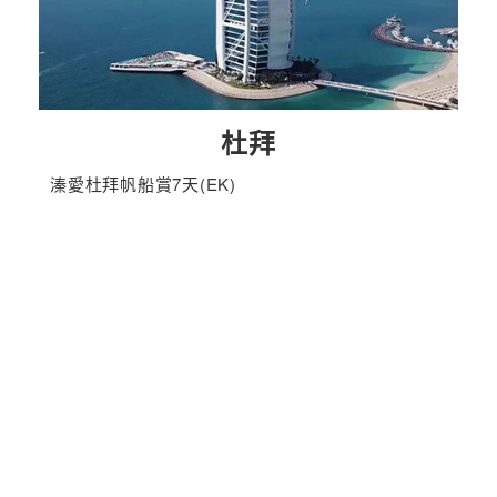
杜拜
溱愛杜拜帆船賞7天(EK)