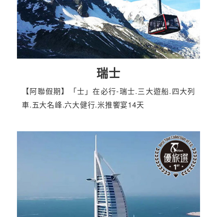
瑞士
【阿聯假期】「士」在必行-瑞士.三大遊船.四大列
車.五大名峰.六大健行.米推饗宴14天