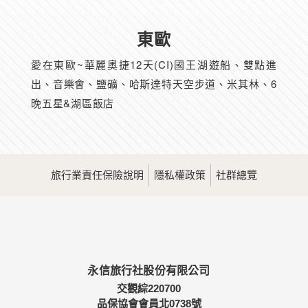
東歐
愛在東歐~華麗奧捷12天(CI)國王湖遊船、雙點進
出、音樂會、鹽礦、哈斯達特天空步道、米其林、6
晚五星&湖區飯店
旅行業責任保險說明
隱私權政策
社群總覽
永信旅行社股份有限公司
交觀綜220700
品保協會會員北0738號