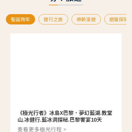
聖誕跨年
健行之旅
樂齡漫遊
遊獵探險
《極光行者》冰島X巴黎．夢幻藍湖.教堂
山.冰健行.藍冰洞探秘.巴黎饗宴10天
查看更多極光行程 >