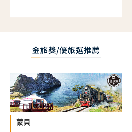
金旅獎/優旅選推薦
蒙貝