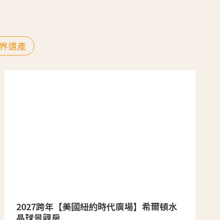
界遺產
2027跨年【美國紐約時代廣場】希爾頓水
晶球景觀房