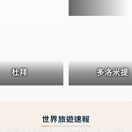
杜拜
多洛米提
世界旅遊速報