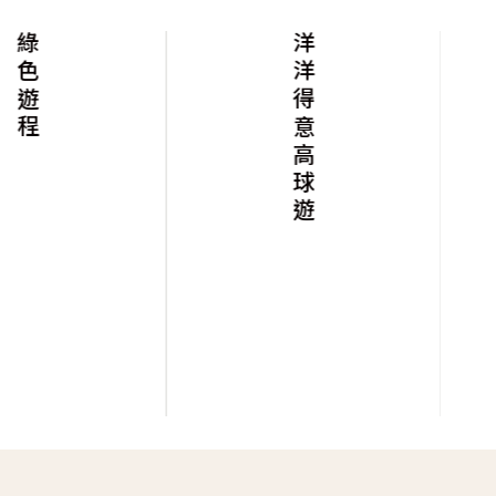
綠色遊程
洋洋得意高球遊