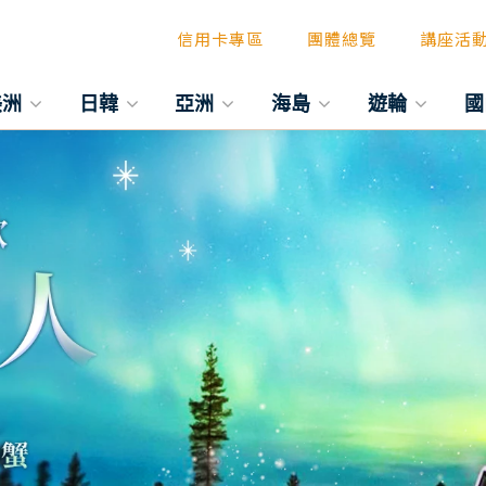
信用卡專區
團體總覽
講座活
美洲
日韓
亞洲
海島
遊輪
國