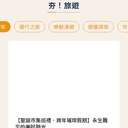
夯！旅遊
跨年
健行之旅
樂齡漫遊
遊獵探險
世
【聖誕市集巡禮．跨年璀璨假期】永生難
忘的美好時光