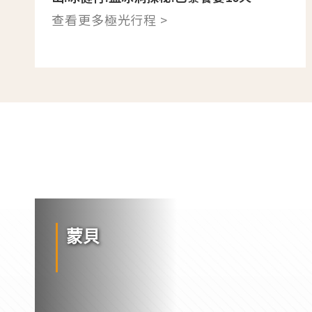
查看更多極光行程 >
蒙貝