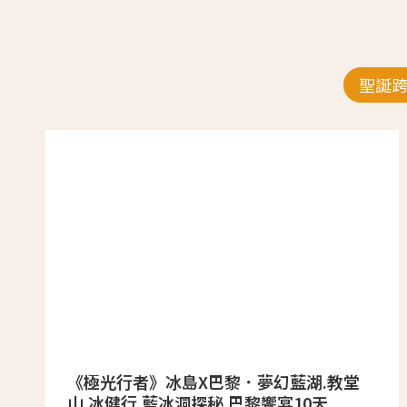
聖誕
《極光行者》冰島X巴黎．夢幻藍湖.教堂
山.冰健行.藍冰洞探秘.巴黎饗宴10天