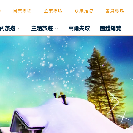
動
同業專區
企業專區
永續足跡
會員專區
內旅遊
主題旅遊
高爾夫球
團體總覽
往後