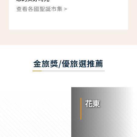
查看各國聖誕市集 >
金旅獎/優旅選推薦
花東