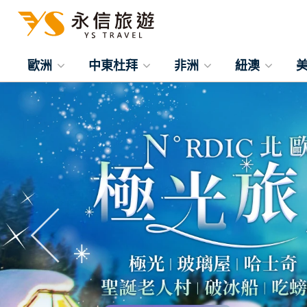
歐洲
中東杜拜
非洲
紐澳
往前