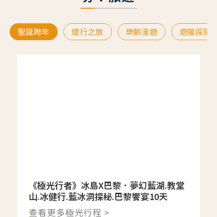
聖誕跨年
健行之旅
樂齡漫遊
遊獵探險
《極光行者》冰島X巴黎．夢幻藍湖.教堂
山.冰健行.藍冰洞探秘.巴黎饗宴10天
查看更多極光行程 >