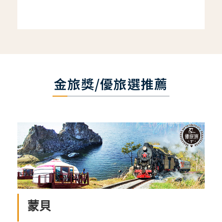
金旅獎/優旅選推薦
蒙貝