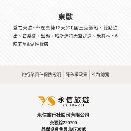
東歐
愛在東歐~華麗奧捷12天(CI)國王湖遊船、雙點進
出、音樂會、鹽礦、哈斯達特天空步道、米其林、6
晚五星&湖區飯店
旅行業責任保險說明
隱私權政策
社群總覽
永信旅行社股份有限公司
交觀綜220700
品保協會會員北0738號