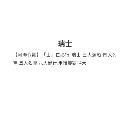
瑞士
【阿聯假期】「士」在必行-瑞士.三大遊船.四大列
車.五大名峰.六大健行.米推饗宴14天