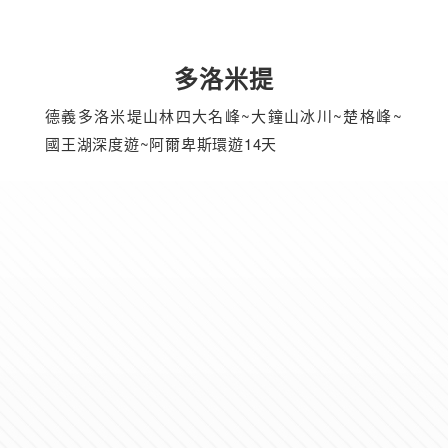
多洛米提
德義多洛米堤山林四大名峰~大鐘山冰川~楚格峰~
國王湖深度遊~阿爾卑斯環遊14天