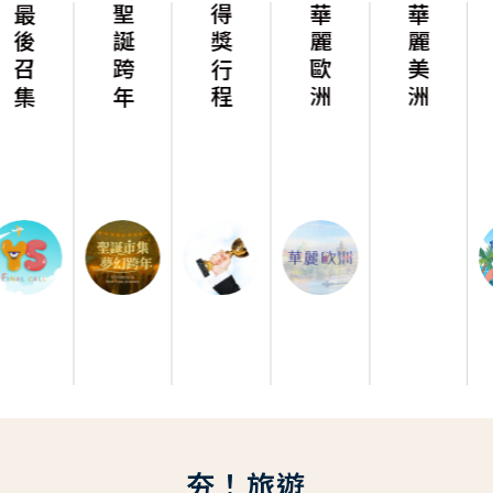
召集
聖誕跨年
得獎行程
華麗歐洲
華麗美洲
沁涼暑假放
夯！旅遊