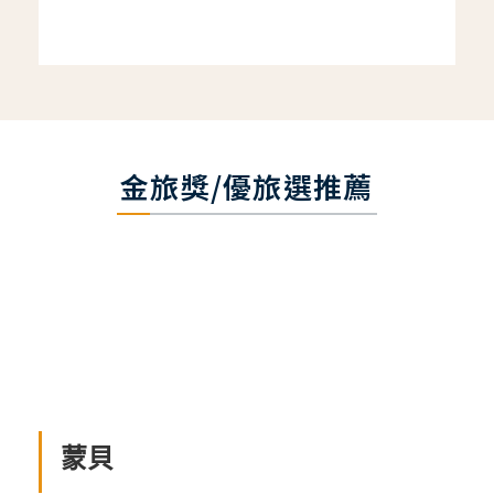
金旅獎/優旅選推薦
蒙貝