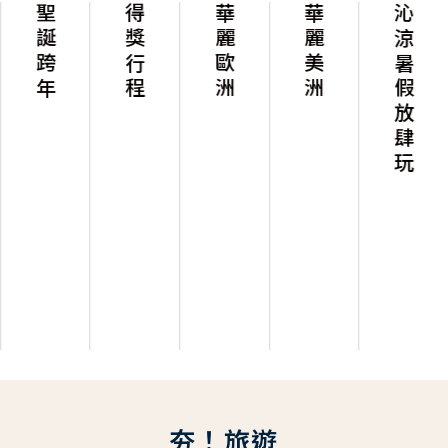
聖誕跨年
得獎行程
華麗歐洲
華麗美洲
沁涼暑假放肆玩
夯！旅遊