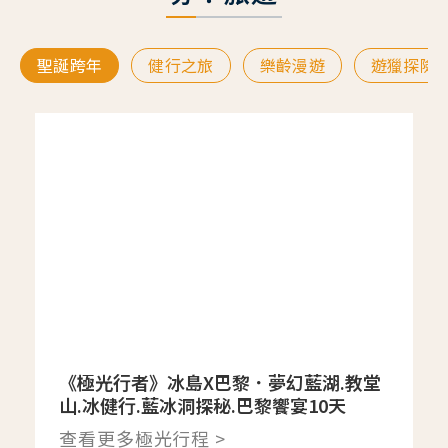
聖誕跨年
健行之旅
樂齡漫遊
遊獵探險
《極光行者》冰島X巴黎．夢幻藍湖.教堂
山.冰健行.藍冰洞探秘.巴黎饗宴10天
查看更多極光行程 >