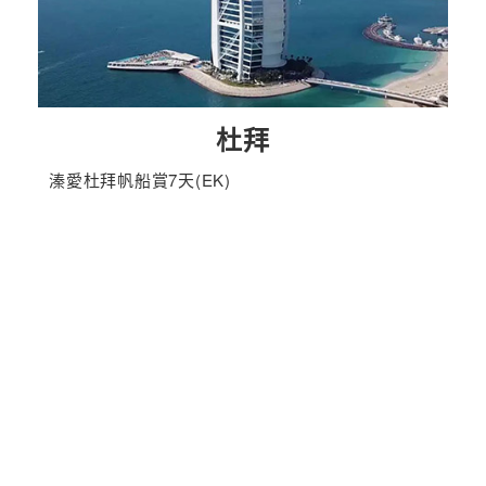
杜拜
溱愛杜拜帆船賞7天(EK)