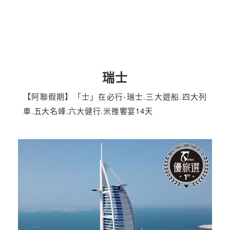
瑞士
【阿聯假期】「士」在必行-瑞士.三大遊船.四大列
車.五大名峰.六大健行.米推饗宴14天