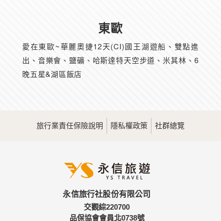
東歐
愛在東歐~華麗奧捷12天(CI)國王湖遊船、雙點進
出、音樂會、鹽礦、哈斯達特天空步道、米其林、6
晚五星&湖區飯店
旅行業責任保險說明
隱私權政策
社群總覽
永信旅行社股份有限公司
交觀綜220700
品保協會會員北0738號