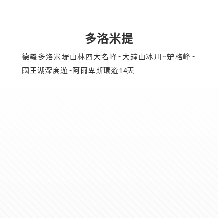
多洛米提
德義多洛米堤山林四大名峰~大鐘山冰川~楚格峰~
國王湖深度遊~阿爾卑斯環遊14天