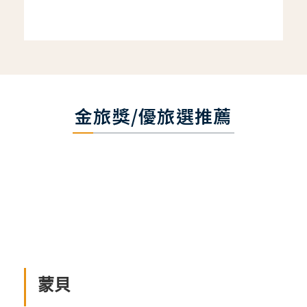
金旅獎/優旅選推薦
蒙貝