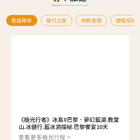
聖誕跨年
健行之旅
樂齡漫遊
遊獵探險
《極光行者》冰島X巴黎．夢幻藍湖.教堂
山.冰健行.藍冰洞探秘.巴黎饗宴10天
查看更多極光行程 >