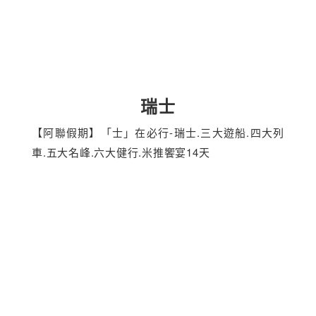
瑞士
【阿聯假期】「士」在必行-瑞士.三大遊船.四大列
車.五大名峰.六大健行.米推饗宴14天