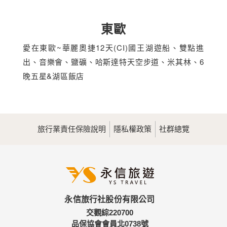
東歐
愛在東歐~華麗奧捷12天(CI)國王湖遊船、雙點進
出、音樂會、鹽礦、哈斯達特天空步道、米其林、6
晚五星&湖區飯店
旅行業責任保險說明
隱私權政策
社群總覽
永信旅行社股份有限公司
交觀綜220700
品保協會會員北0738號