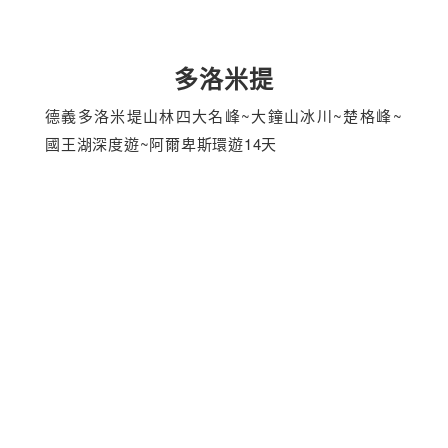
多洛米提
德義多洛米堤山林四大名峰~大鐘山冰川~楚格峰~
國王湖深度遊~阿爾卑斯環遊14天