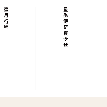
蜜月行程
星艦傳奇夏令營