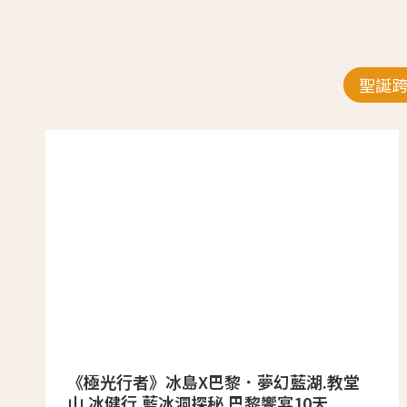
聖誕
《極光行者》冰島X巴黎．夢幻藍湖.教堂
山.冰健行.藍冰洞探秘.巴黎饗宴10天