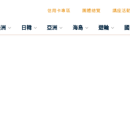
信用卡專區
團體總覽
講座活
美洲
日韓
亞洲
海島
遊輪
國