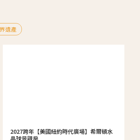
界遺產
2027跨年【美國紐約時代廣場】希爾頓水
晶球景觀房