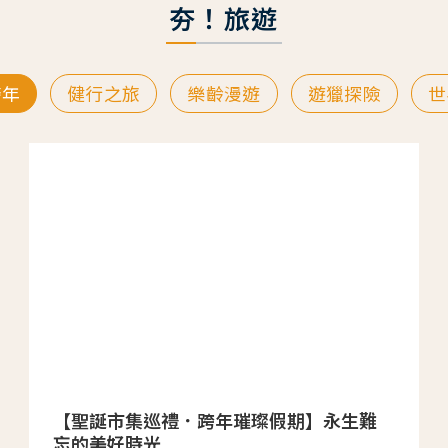
夯！旅遊
跨年
健行之旅
樂齡漫遊
遊獵探險
世
【聖誕市集巡禮．跨年璀璨假期】永生難
忘的美好時光