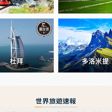
杜拜
多洛米提
世界旅遊速報