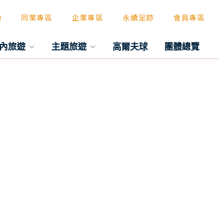
動
同業專區
企業專區
永續足跡
會員專區
內旅遊
主題旅遊
高爾夫球
團體總覽
往後