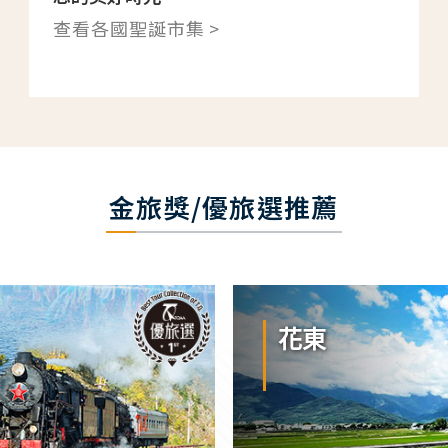
查看各國聖誕市集 >
金旅獎/優旅選推薦
花東