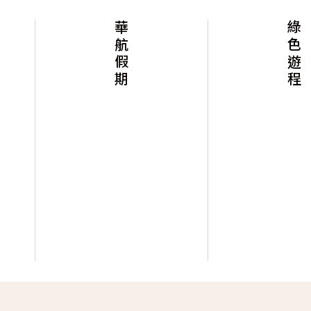
華航假期
綠色遊程