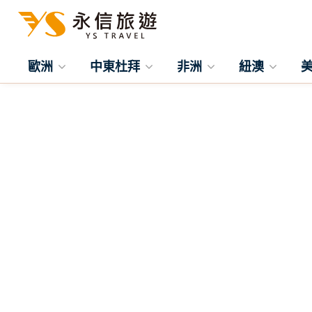
歐洲
中東杜拜
非洲
紐澳
往前