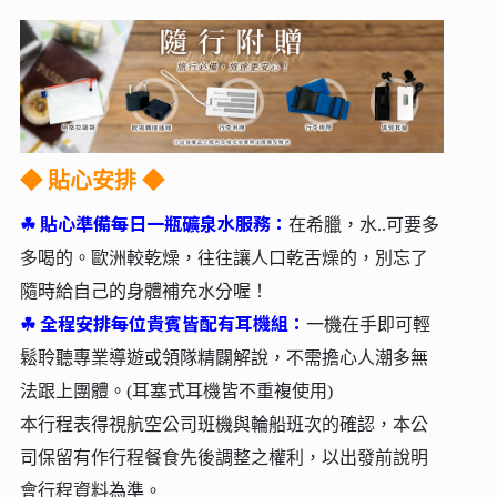
◆
貼心安排 ◆
☘︎
貼心準備每日一瓶礦泉水服務：
在希臘，水..可要多
多喝的。歐洲較乾燥，往往讓人口乾舌燥的，別忘了
隨時給自己的身體補充水分喔！
☘︎
全程安排每位貴賓皆配有耳機組：
一機在手即可輕
鬆聆聽專業導遊或領隊精闢解說，不需擔心人潮多無
法跟上團體。(耳塞式耳機皆不重複使用)
本行程表得視航空公司班機與輪船班次的確認，本公
司保留有作行程餐食先後調整之權利，以出發前說明
會行程資料為準。