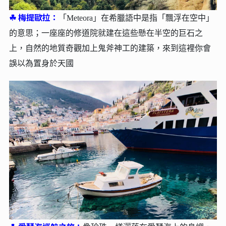
☘︎
梅提歐拉：
「Meteora」在希臘語中是指「飄浮在空中」
的意思；一座座的修道院就建在這些懸在半空的巨石之
上，自然的地質奇觀加上鬼斧神工的建築，來到這裡你會
誤以為置身於天國