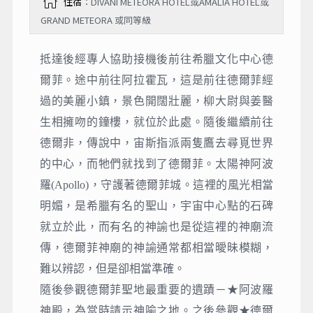
住宿
：DIVANI METEORA HOTEL或AMALIA HOTEL或
GRAND METEORA 或同等級
抵達後經專人協助接機後前往希臘文化中心德
爾菲。途中前往阿拉霍瓦，這是前往德爾菲經
過的美麗小鎮，景色開闊壯麗，柳大尉與姜醫
生相擁吻的鐘樓，就位於此處。隨後繼續前往
德爾非，傳說中，宙斯指派兩隻鷹去尋覓世界
的中心，而牠們就找到了德爾菲。太陽神阿波
羅(Apollo)，守護著德爾菲城。這裡的風光相當
明媚，是希臘有名的聖山，宇宙中心點的石碑
就立於此，而有名的神諭也是從這裡的神廟流
傳，德爾菲神廟的神諭通常都相當曖昧模糊，
難以辨認，但是卻相當準確。
隨後參觀德爾菲聖地最重要的遺蹟－★阿波羅
神殿，為當時請示神喻之地。之後參觀★德爾