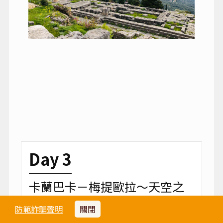
Day 3
卡蘭巴卡－梅提歐拉～天空之
城－雅典
防範詐騙聲明
關閉