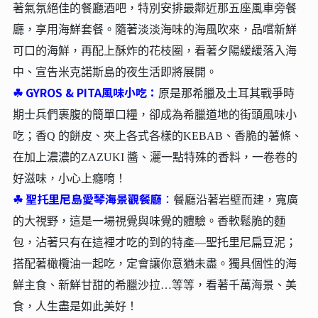
著氣氛絕佳的餐廳酒吧，特別安排最鄰近那五座風車旁餐
廳，享用海鮮套餐。隨著淡淡海味的海風吹來，品嚐新鮮
可口的海鮮，再配上酥炸的花枝圈，看著夕陽緩緩落入海
中、宣告米克諾斯島的夜生活即將展開。
☘︎
GYROS & PITA風味小吃：
原是那希臘及土耳其戰爭時
期士兵們裹腹的簡單口糧，卻成為希臘道地的街頭風味小
吃；香Q 的餅皮、夾上各式各樣的KEBAB、香脆的薯條、
在加上濃濃的ZAZUKI 醬、灑一點特殊的香料，一卷卷的
好滋味，小心上癮唷！
☘︎
聖托里尼島愛琴海景觀餐廳
：
餐廳沿著岩壁而建，寬廣
的大視野，這是一場視覺與味覺的體驗。香軟鬆脆的麵
包，沾著只有在這裡才吃的到的特產—聖托里尼扁豆泥；
搭配著橄欖油一起吃，定會讓你意猶未盡。獨具個性的海
鮮主食、新鮮甘甜的希臘沙拉…等等，看著千萬海景、美
食，人生盡是如此美好！