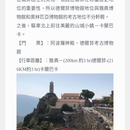
位的重要性，所以德爾菲博物館地位與雅典博
物館和奧林匹亞博物館的考古地位不分軒輊。
之後，驅車北上前往美麗的山城小鎮－卡蘭巴
卡。
【門 票】
：
阿波羅神殿、德爾菲考古博物
館
【行車距離】：雅典－(200km 約3 hr)德爾菲-(21
6KM約3 hr)卡蘭巴卡