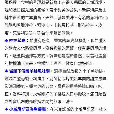
調過程，食材的呈現就是新鮮！有得天獨厚的天然環境、
溫和及日照充足的氣候，帶來甜美的蔬果、新鮮海鮮及山
林中畜養的牛羊農畜，天然…就是美味。有名的菲塔(Feta)
乳酪和希臘沙拉、穆沙卡、卡拉馬拉基、斯布拉基、皮
塔、克魯利等等…等著你來觸動味覺。
☘︎
吃在希臘
：
希臘有悠久且豐富的歷史與藝術，但希臘人
的飲食文化略偏簡單，沒有複雜的烹飪，僅有最簡單的烘
烤、燉煮與油炸等方式。調味也是趨於自然；以當地盛產
的橄欖油、大蒜、檸檬加上鹽巴，健康自然好吃!!
☘︎
岩腳下傳統羊排風味餐：
選擇自然放養的小羊羔肋排，
經過希臘秘製香料淹澤，廚師精心烤製出羊肉的甜美滋味
及油潤香氣。摒棄你的刀叉，豪邁的用手將這肉嫩，味
正，香料特別，火候剛好的羊排送入口中撕咬。滿口頰香
之外留給您的是吮指之間的無限回味。
☘︎
小威尼斯區海岸餐廳：
在米克諾斯的小威尼斯區；林立