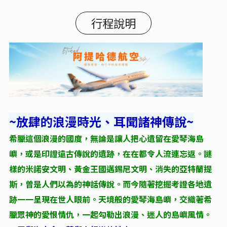
行程說明
~放肆的浪漫時光、耳聞諸神傳說~
希臘這個浪漫的國度，無論是讓人把心遺留在愛琴海島
嶼，或是印證遠古傳說的遺跡，在在都令人流連忘返。謎
樣的米諾安文明、黃金王國邁錫尼文明、消失的亞特蘭提
斯，曾是人們以為的神話傳說。而今隨著挖掘考證各地遺
跡一一呈現在世人眼前。天境般的愛琴海島嶼，交織著希
臘眾神的愛恨情仇，一起勾勒出浪漫、迷人的島嶼風情。