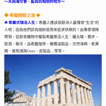
～天與海交會、藍與白相戀的地方～
希臘體驗之旅 ◆
◆
☘︎
希臘式慢活人生：
希臘人應該是歐洲人最懂得”生活”的
人吧；因為他們認為錢財是用來追求快樂的！由專業領隊
帶領，從飲食購物中複製希臘樂活人生：曬太陽、散步、
飲酒、聊天、品希臘咖啡、橄欖油製品、天然海棉、乾果
類、葡萄酒與Ouzo、皮製品…等等。