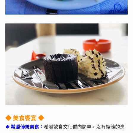
美食饗宴
◆
◆
☘︎
希臘傳統美食：
希臘飲食文化偏向簡單，沒有複雜的烹