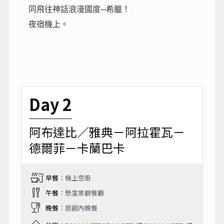
同飛往神話浪漫國度─希臘！
夜宿機上。
Day 2
阿布達比／雅典－阿拉霍瓦－
德爾菲－卡蘭巴卡
早餐
：機上空廚
午餐
：懸崖景觀餐廳
晚餐
：旅館內晚餐