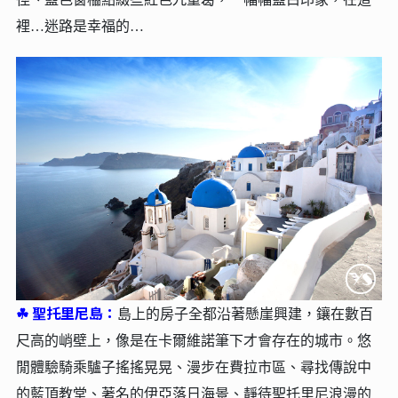
裡…迷路是幸福的…
☘︎
聖托里尼島：
島上的房子全都沿著懸崖興建，鑲在數百
尺高的峭壁上，像是在卡爾維諾筆下才會存在的城市。悠
閒體驗騎乘驢子搖搖晃晃、漫步在費拉市區、尋找傳說中
的藍頂教堂、著名的伊亞落日海景、靜待聖托里尼浪漫的