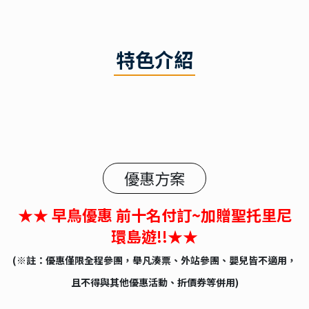
特色介紹
優惠方案
★★ 早鳥優惠 前十名付訂~加贈聖托里尼
環島遊!!★★
(※註：優惠僅限全程參團，舉凡湊票、外站參團、嬰兒皆不適用，
且不得與其他優惠活動、折價券等併用)