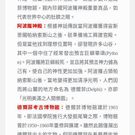
菲博物館，館內珍藏阿波羅神殿重要真品，如
代表世界中心的肚臍之眼。
阿波羅神殿：
根據神話傳說當阿波羅獲得宙斯
恩賜帕納索斯山之後，就準備鳩工興建宮殿。
但是當他找到理想位置時，卻發現許多山谷，
其中一個中住了經常發出預言巨蟒畢頌(Pytho
n)。阿波羅將巨蟒殺死，並且將其預言神力據為
己有，使自己的神性更加加強。阿波羅占領帕
納索斯山後，當地變得更加清淨光明，人們因
而將山麓的地方命名為 德爾菲(Delphi)，亦即
「光明美滿之人間樂園」。
德爾菲考古博物館：
德爾菲博物館建於1903
年，即法國學院進行大發掘尾聲之際，博物館
曾於1950~1960年重修與擴建。雖然此館僅展出
德爾菲出土的文物，但因德爾菲在希臘歷史地