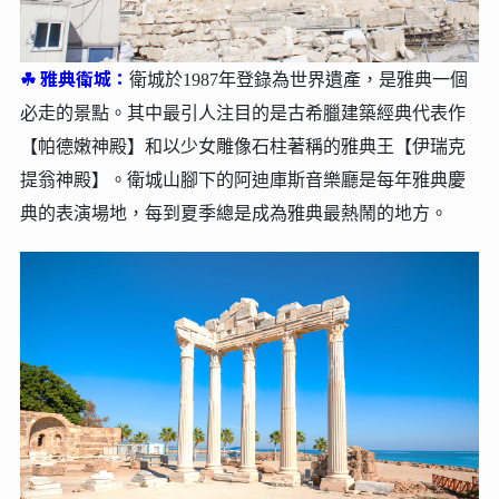
☘︎
雅典衛城：
衛城於1987年登錄為世界遺產，是雅典一個
必走的景點。其中最引人注目的是古希臘建築經典代表作
【帕德嫩神殿】和以少女雕像石柱著稱的雅典王【伊瑞克
提翁神殿】。衛城山腳下的阿迪庫斯音樂廳是每年雅典慶
典的表演場地，每到夏季總是成為雅典最熱鬧的地方。