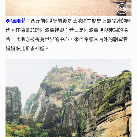
☘︎
德爾菲：
西元前6世紀前後是此地區在歷史上最發達的時
代。在德爾菲的阿波羅神殿；昔日是阿波羅賜與神諭的場
所，此地亦被視為世界的中心，來自希臘國內外的朝聖者
紛紛來此祈求神諭。