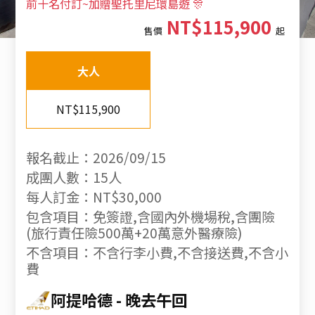
前十名付訂~加贈聖托里尼環島遊 🎊
NT$115,900
售價
起
大人
NT$115,900
報名截止：2026/09/15
成團人數：15人
每人訂金：NT$30,000
包含項目：免簽證,含國內外機場稅,含團險
(旅行責任險500萬+20萬意外醫療險)
不含項目：不含行李小費,不含接送費,不含小
費
阿提哈德
晚去午回