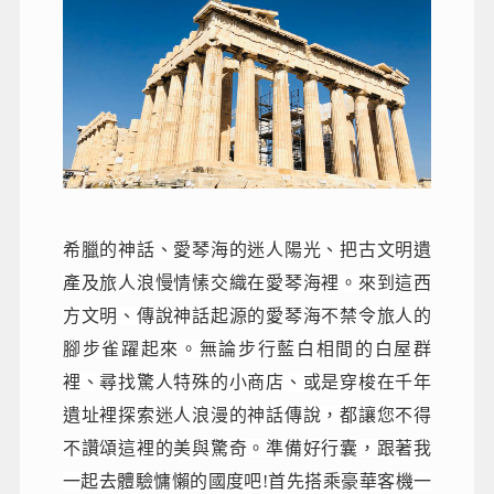
希臘的神話、愛琴海的迷人陽光、把古文明遺
產及旅人浪慢情愫交織在愛琴海裡。來到這西
方文明、傳說神話起源的愛琴海不禁令旅人的
腳步雀躍起來。無論步行藍白相間的白屋群
裡、尋找驚人特殊的小商店、或是穿梭在千年
遺址裡探索迷人浪漫的神話傳說，都讓您不得
不讚頌這裡的美與驚奇。準備好行囊，跟著我
一起去體驗慵懶的國度吧!首先搭乘豪華客機一