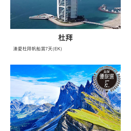
杜拜
溱愛杜拜帆船賞7天(EK)