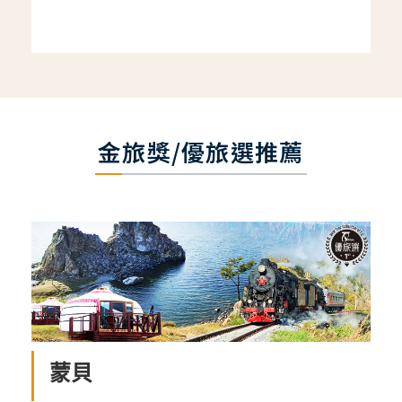
金旅獎/優旅選推薦
蒙貝