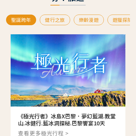
聖誕跨年
健行之旅
樂齡漫遊
遊獵探險
《極光行者》冰島X巴黎．夢幻藍湖.教堂
山.冰健行.藍冰洞探秘.巴黎饗宴10天
查看更多極光行程 >