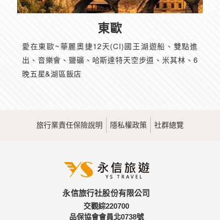
東歐
愛在東歐~華麗奧捷12天(CI)國王湖遊船、雙點進
出、音樂會、鹽礦、哈斯達特天空步道、米其林、6
晚五星&湖區飯店
旅行業責任保險說明
隱私權政策
社群總覽
永信旅行社股份有限公司
交觀綜220700
品保協會會員北0738號