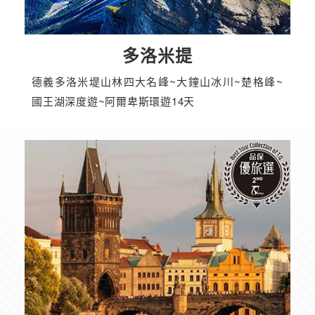
多洛米提
德義多洛米堤山林四大名峰~大鐘山冰川~楚格峰~
國王湖深度遊~阿爾卑斯環遊14天