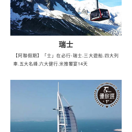
瑞士
【阿聯假期】「士」在必行-瑞士.三大遊船.四大列
車.五大名峰.六大健行.米推饗宴14天