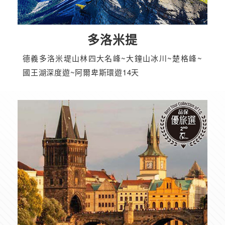
多洛米提
德義多洛米堤山林四大名峰~大鐘山冰川~楚格峰~
國王湖深度遊~阿爾卑斯環遊14天