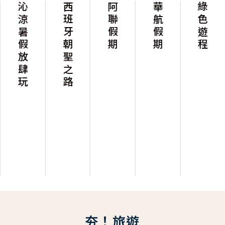
沁涼暑假放肆玩
西班牙朝聖之路
阿聯假期
華航假期
綠色遊程
夯！旅遊