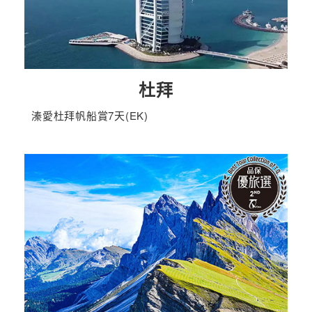
杜拜
溱愛杜拜帆船賞7天(EK)