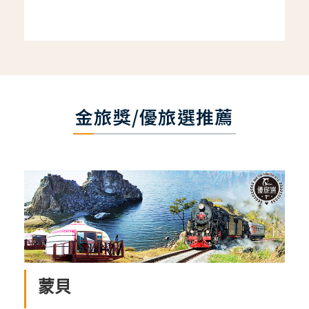
金旅獎/優旅選推薦
蒙貝