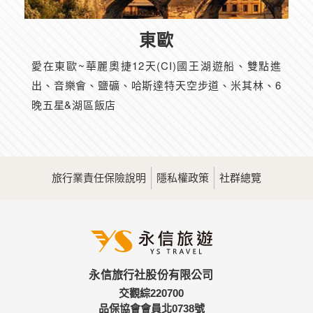
東歐
愛在東歐~華麗奧捷12天(CI)國王湖遊船、雙點進
出、音樂會、鹽礦、哈斯達特天空步道、米其林、6
晚五星&湖區飯店
旅行業責任保險說明
隱私權政策
社群總覽
永信旅行社股份有限公司
交觀綜220700
品保協會會員北0738號