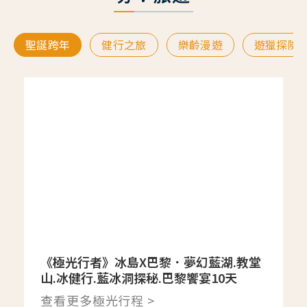
聖誕跨年
健行之旅
樂齡漫遊
遊獵探險
《極光行者》冰島X巴黎．夢幻藍湖.教堂
山.冰健行.藍冰洞探秘.巴黎饗宴10天
查看更多極光行程 >