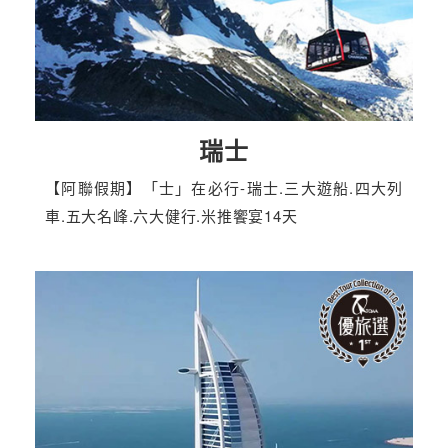
瑞士
【阿聯假期】「士」在必行-瑞士.三大遊船.四大列
車.五大名峰.六大健行.米推饗宴14天