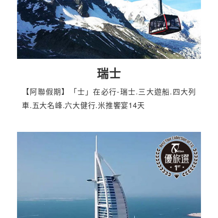
瑞士
【阿聯假期】「士」在必行-瑞士.三大遊船.四大列
車.五大名峰.六大健行.米推饗宴14天