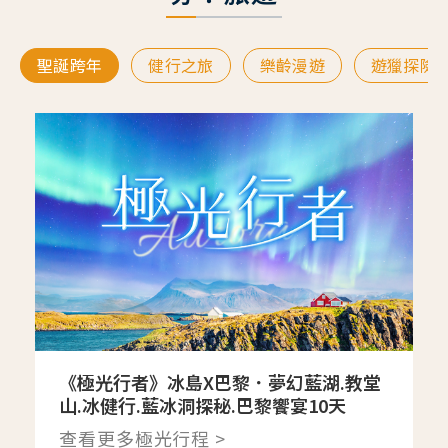
聖誕跨年
健行之旅
樂齡漫遊
遊獵探險
《極光行者》冰島X巴黎．夢幻藍湖.教堂
山.冰健行.藍冰洞探秘.巴黎饗宴10天
查看更多極光行程 >