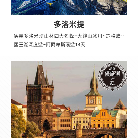
多洛米提
德義多洛米堤山林四大名峰~大鐘山冰川~楚格峰~
國王湖深度遊~阿爾卑斯環遊14天