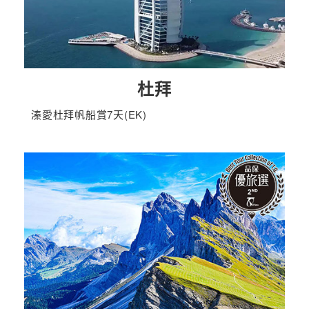
杜拜
溱愛杜拜帆船賞7天(EK)