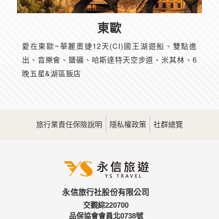
東歐
愛在東歐~華麗奧捷12天(CI)國王湖遊船、雙點進
出、音樂會、鹽礦、哈斯達特天空步道、米其林、6
晚五星&湖區飯店
旅行業責任保險說明
隱私權政策
社群總覽
永信旅行社股份有限公司
交觀綜220700
品保協會會員北0738號