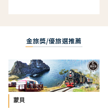
金旅獎/優旅選推薦
蒙貝