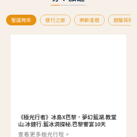
聖誕跨年
健行之旅
樂齡漫遊
遊獵探險
《極光行者》冰島X巴黎．夢幻藍湖.教堂
山.冰健行.藍冰洞探秘.巴黎饗宴10天
查看更多極光行程 >