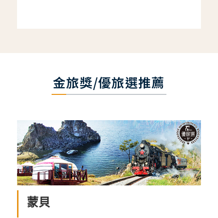
金旅獎/優旅選推薦
蒙貝