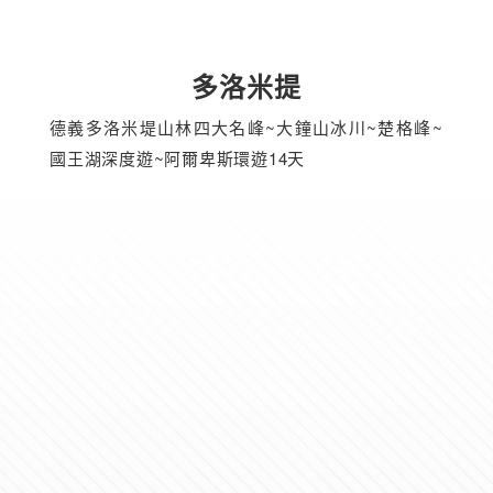
多洛米提
德義多洛米堤山林四大名峰~大鐘山冰川~楚格峰~
國王湖深度遊~阿爾卑斯環遊14天