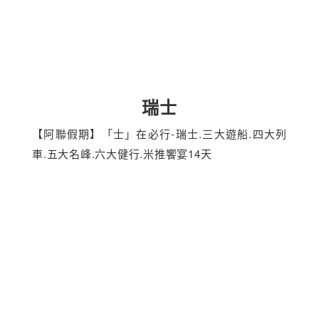
瑞士
【阿聯假期】「士」在必行-瑞士.三大遊船.四大列
車.五大名峰.六大健行.米推饗宴14天