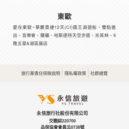
東歐
愛在東歐~華麗奧捷12天(CI)國王湖遊船、雙點進
出、音樂會、鹽礦、哈斯達特天空步道、米其林、6
晚五星&湖區飯店
旅行業責任保險說明
隱私權政策
社群總覽
永信旅行社股份有限公司
交觀綜220700
品保協會會員北0738號