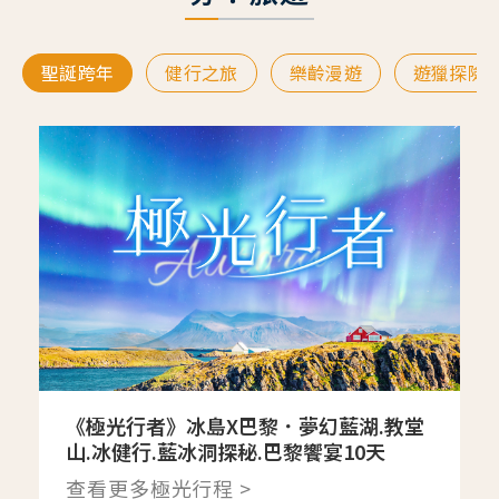
聖誕跨年
健行之旅
樂齡漫遊
遊獵探險
《極光行者》冰島X巴黎．夢幻藍湖.教堂
山.冰健行.藍冰洞探秘.巴黎饗宴10天
查看更多極光行程 >