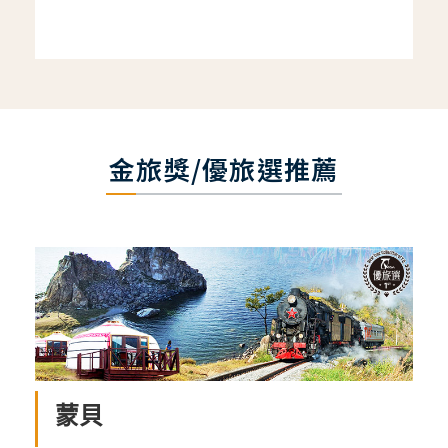
金旅獎/優旅選推薦
蒙貝