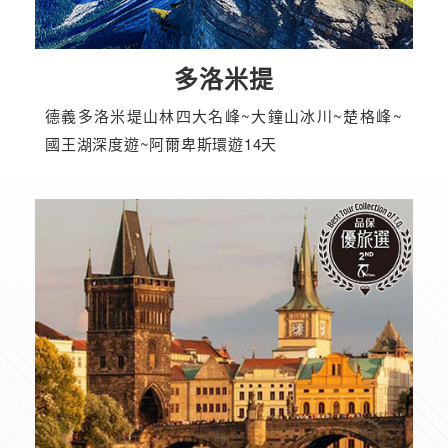
多洛米提
德義多洛米堤山林四大名峰~大鐘山冰川~楚格峰~
國王湖深度遊~阿爾卑斯環遊14天