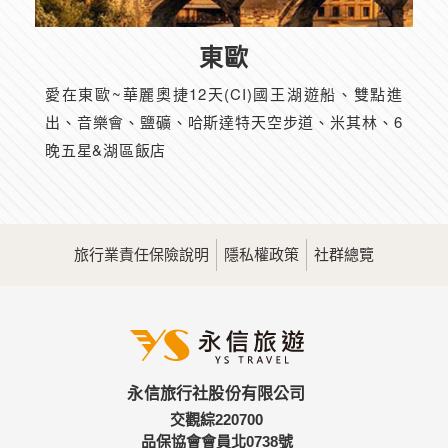
東歐
愛在東歐~華麗奧捷12天(CI)國王湖遊船、雙點進
出、音樂會、鹽礦、哈斯達特天空步道、米其林、6
晚五星&湖區飯店
旅行業責任保險說明
隱私權政策
社群總覽
永信旅行社股份有限公司
交觀綜220700
品保協會會員北0738號