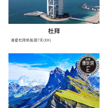
杜拜
溱愛杜拜帆船賞7天(EK)