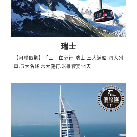
瑞士
【阿聯假期】「士」在必行-瑞士.三大遊船.四大列
車.五大名峰.六大健行.米推饗宴14天