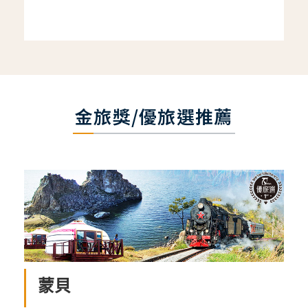
金旅獎/優旅選推薦
蒙貝