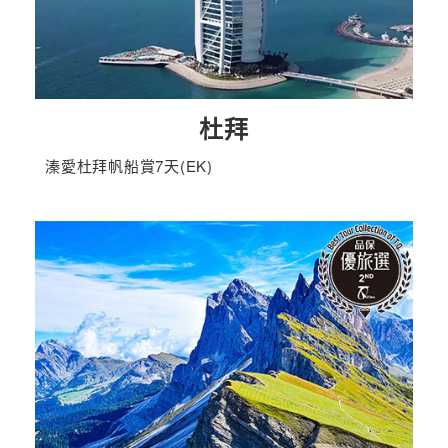
杜拜
溱愛杜拜帆船賞7天(EK)