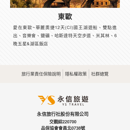
東歐
愛在東歐~華麗奧捷12天(CI)國王湖遊船、雙點進
出、音樂會、鹽礦、哈斯達特天空步道、米其林、6
晚五星&湖區飯店
旅行業責任保險說明
隱私權政策
社群總覽
永信旅行社股份有限公司
交觀綜220700
品保協會會員北0738號