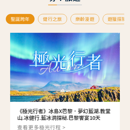
聖誕跨年
健行之旅
樂齡漫遊
遊獵探險
《極光行者》冰島X巴黎．夢幻藍湖.教堂
山.冰健行.藍冰洞探秘.巴黎饗宴10天
查看更多極光行程 >