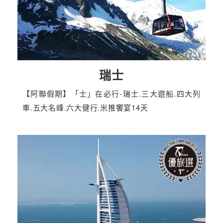
瑞士
【阿聯假期】「士」在必行-瑞士.三大遊船.四大列
車.五大名峰.六大健行.米推饗宴14天