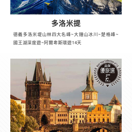
多洛米提
德義多洛米堤山林四大名峰~大鐘山冰川~楚格峰~
國王湖深度遊~阿爾卑斯環遊14天