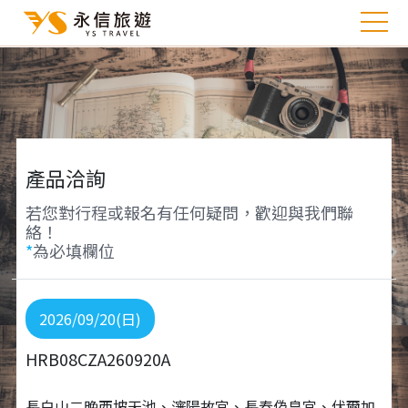
產品洽詢
若您對行程或報名有任何疑問，歡迎與我們聯
絡！
*
為必填欄位
2026/09/20(日)
HRB08CZA260920A
長白山二晚西坡天池、瀋陽故宮、長春偽皇宮、伏爾加